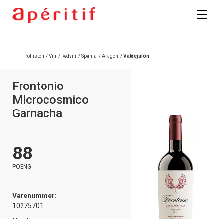
Pollisten
/
Vin
/
Rødvin
/
Spania
/
Aragon
/
Valdejalón
Frontonio
Microcosmico
Garnacha
88
POENG
Varenummer:
10275701