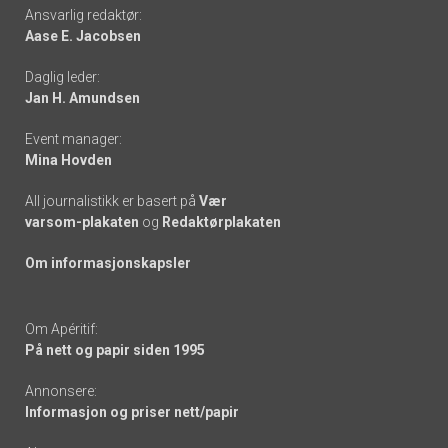
Footer
Ansvarlig redaktør:
Aase E. Jacobsen
-
Daglig leder:
links
Jan H. Amundsen
Event manager:
Mina Hovden
All journalistikk er basert på
Vær
varsom-plakaten
og
Redaktørplakaten
Om informasjonskapsler
Om Apéritif:
På nett og papir siden 1995
Annonsere:
Informasjon og priser nett/papir