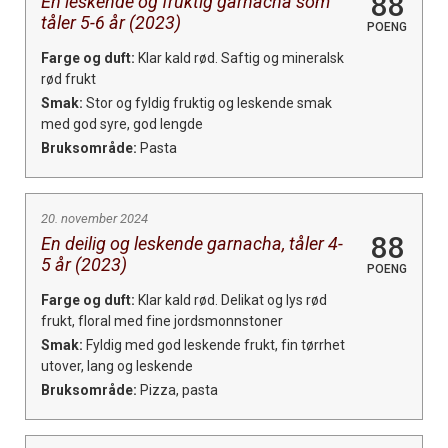
88
En leskende og fruktig garnacha som
tåler 5-6 år (2023)
POENG
Farge og duft:
Klar kald rød. Saftig og mineralsk
rød frukt
Smak:
Stor og fyldig fruktig og leskende smak
med god syre, god lengde
Bruksområde:
Pasta
20. november 2024
88
En deilig og leskende garnacha, tåler 4-
5 år (2023)
POENG
Farge og duft:
Klar kald rød. Delikat og lys rød
frukt, floral med fine jordsmonnstoner
Smak:
Fyldig med god leskende frukt, fin tørrhet
utover, lang og leskende
Bruksområde:
Pizza, pasta