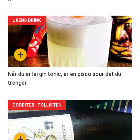
Forsiden
UKENS DRINK
akkurat
nå
+
-
2
Når du er lei gin tonic, er en pisco sour det du
trenger
Forsiden
GODBITER I POLLISTEN
akkurat
nå
+