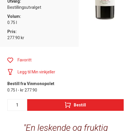
Utvalg:
Bestillingsutvalget
Volum:
0.75 l
Pris:
277.90 kr
Favoritt
Legg til Min vinkjeller
Bestill fra Vinmonopolet
0.75 l - kr 277.90
Bestill
En leskende og fruktig