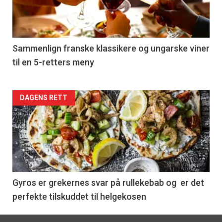
nå
-
5
Sammenlign franske klassikere og ungarske viner
til en 5-retters meny
Forsiden
DAGENS RETT
akkurat
nå
-
6
Gyros er grekernes svar på rullekebab og er det
perfekte tilskuddet til helgekosen