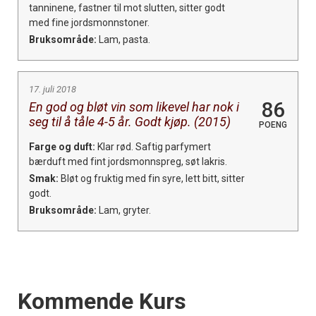
tanninene, fastner til mot slutten, sitter godt
med fine jordsmonnstoner.
Bruksområde:
Lam, pasta.
17. juli 2018
86
En god og bløt vin som likevel har nok i
seg til å tåle 4-5 år. Godt kjøp. (2015)
POENG
Farge og duft:
Klar rød. Saftig parfymert
bærduft med fint jordsmonnspreg, søt lakris.
Smak:
Bløt og fruktig med fin syre, lett bitt, sitter
godt.
Bruksområde:
Lam, gryter.
Events
Kommende Kurs