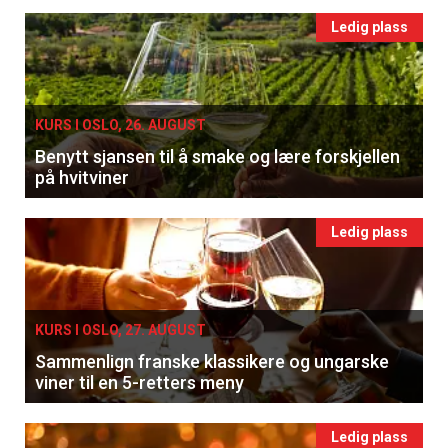
Ledig plass
KURS I OSLO, 26. AUGUST
Benytt sjansen til å smake og lære forskjellen
på hvitviner
Ledig plass
KURS I OSLO, 27. AUGUST
Sammenlign franske klassikere og ungarske
viner til en 5-retters meny
Ledig plass