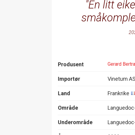
En litt ei
småkomplek
20
Produsent
Gerard Bertr
Importør
Vinetum A
Land
Frankrike
Område
Languedoc-
Underområde
Languedoc-