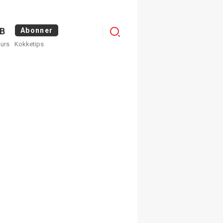
Menu
B
Abonner
kurs
Kokketips
profile
egistrer deg