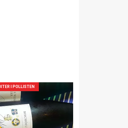
siden
ITER I POLLISTEN
urat