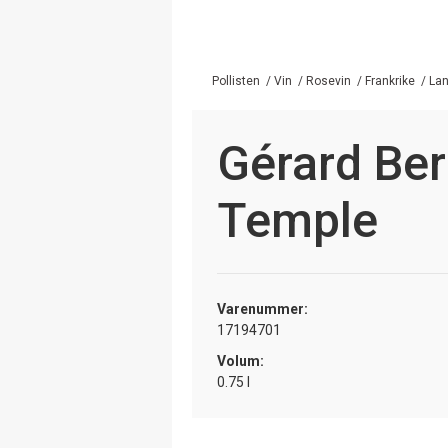
Pollisten
/
Vin
/
Rosevin
/
Frankrike
/
Lan
Gérard Ber
Temple
Varenummer:
17194701
Volum:
0.75 l