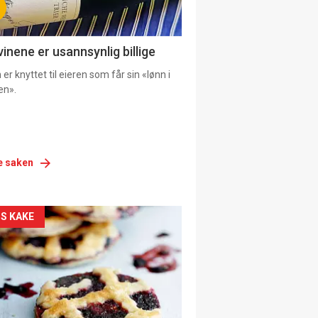
vinene er usannsynlig billige
er knyttet til eieren som får sin «lønn i
en».
e saken
siden
S KAKE
urat