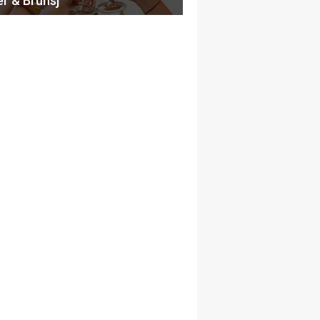
er & Brunsj