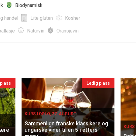
sk
Biodynamisk
ig handel
Lite gluten
Kosher
allasje
Naturvin
Oransjevin
 plass
Ledig plass
KURS I OSLO, 27. AUGUST
Sammenlign franske klassikere og
KURS 
lære
ungarske viner til en 5-retters