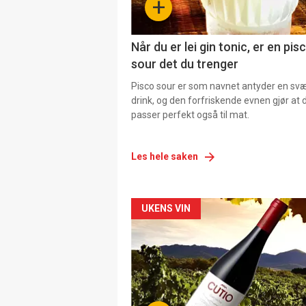
+
Når du er lei gin tonic, er en pis
sour det du trenger
Pisco sour er som navnet antyder en svær
drink, og den forfriskende evnen gjør at 
passer perfekt også til mat.
Les hele saken
Forsiden
UKENS VIN
akkurat
nå
-