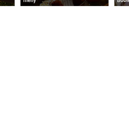
meny
Bobl