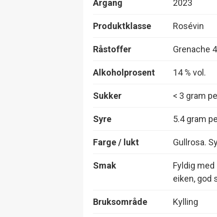
Årgang
2023
Produktklasse
Rosévin
Råstoffer
Grenache 45
Alkoholprosent
14 % vol.
Sukker
< 3 gram per
Syre
5.4 gram per
Farge / lukt
Gullrosa. Sy
Smak
Fyldig med 
eiken, god 
Bruksområde
Kylling