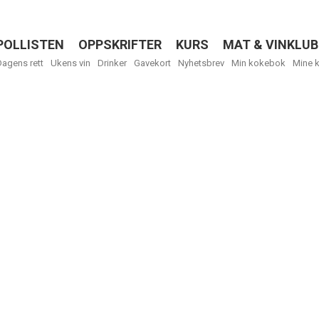
POLLISTEN
OPPSKRIFTER
KURS
MAT & VINKLUB
Menu
Dagens rett
Ukens vin
Drinker
Gavekort
Nyhetsbrev
Min kokebok
Mine 
R