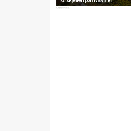
forskjellen på hvitviner