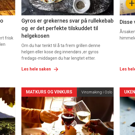
+
2
3
co
Gyros er grekernes svar på rullekebab
Disse 
og er det perfekte tilskuddet til
Årsaken 
helgekosen
t frisk
himmel
den
Om du har tenkt til å ta frem grillen denne
helgen eller kose deg innendørs ,er gyros
fredags-middagen du har lengtet etter.
Les hele saken
Les hel
Forsiden
For
MATKURS OG VINKURS
UKEN
Vinsmaking i Oslo
akkurat
akk
nå
nå
-
-