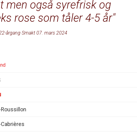
ket men også syrefrisk og
s rose som tåler 4-5 år
22-årgang Smakt 07. mars 2024
and
S
Roussillon
Cabrières