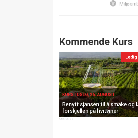
Miljøemb
Events
Kommende Kurs
Ledig
KURS I OSLO, 26. AUGUST
Benytt sjansen til å smake og 
forskjellen på hvitviner