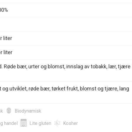
00%
 liter
 liter
. Røde bær, urter og blomst, innslag av tobakk, lær, tjære
og utviklet, røde bær, tørket frukt, blomst og tjære, lang
sk
Biodynamisk
ig handel
Lite gluten
Kosher