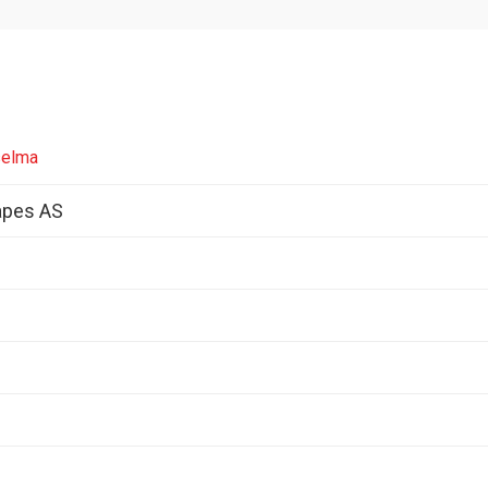
selma
apes AS