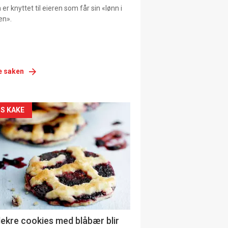
er knyttet til eieren som får sin «lønn i
en».
e saken
siden
S KAKE
urat
lekre cookies med blåbær blir