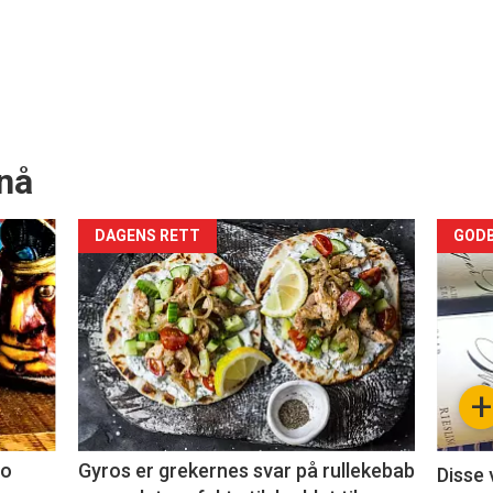
nå
Forsiden
For
DAGENS RETT
GODB
akkurat
akk
nå
nå
-
-
+
2
3
co
Gyros er grekernes svar på rullekebab
Disse 