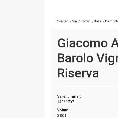
Pollisten
/
Vin
/
Rødvin
/
Italia
/
Piemont
Giacomo 
Barolo Vig
Riserva
Varenummer:
14369707
Volum:
3.00 l