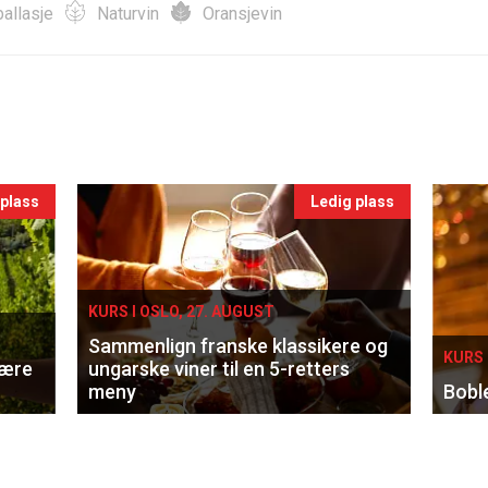
allasje
Naturvin
Oransjevin
 plass
Ledig plass
KURS I OSLO, 27. AUGUST
Sammenlign franske klassikere og
KURS 
lære
ungarske viner til en 5-retters
meny
Bobl