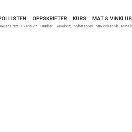
POLLISTEN
OPPSKRIFTER
KURS
MAT & VINKLUB
Menu
Dagens rett
Ukens vin
Drinker
Gavekort
Nyhetsbrev
Min kokebok
Mine 
R