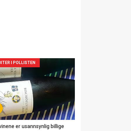
siden
ITER I POLLISTEN
urat
vinene er usannsynlig billige