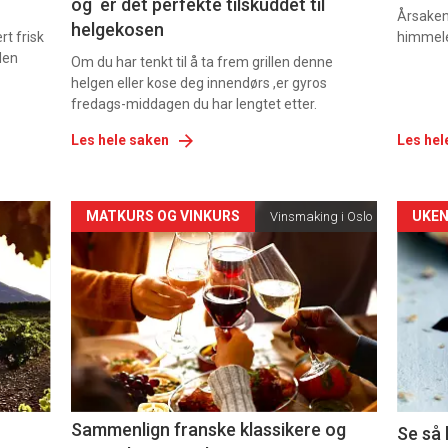
og er det perfekte tilskuddet til
Årsaken 
helgekosen
t frisk
himmel
den
Om du har tenkt til å ta frem grillen denne
helgen eller kose deg innendørs ,er gyros
fredags-middagen du har lengtet etter.
Les hele saken
Les hel
Forsiden
For
MATKURS OG VINKURS
UKEN
Vinsmaking i Oslo
akkurat
akk
nå
nå
-
-
5
6
Sammenlign franske klassikere og
Se så 