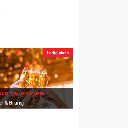
Ledig plass
I OSLO, 05. SEPTEMBER
er & Brunsj