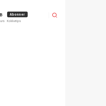
Menu
B
Abonner
kurs
Kokketips
profile
egistrer deg