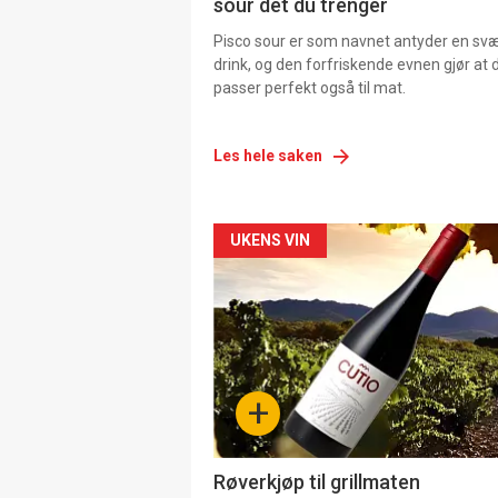
sour det du trenger
Pisco sour er som navnet antyder en svær
drink, og den forfriskende evnen gjør at 
passer perfekt også til mat.
Les hele saken
Forsiden
UKENS VIN
akkurat
nå
-
+
4
Røverkjøp til grillmaten