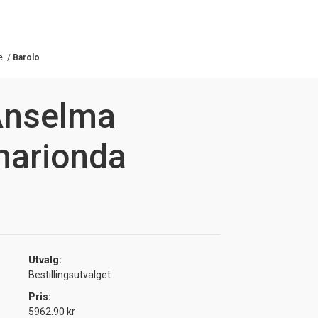
e
/
Barolo
Anselma
narionda
Utvalg:
Bestillingsutvalget
Pris:
5962.90 kr