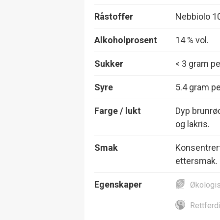
Råstoffer
Nebbiolo 1
Alkoholprosent
14 % vol.
Sukker
< 3 gram per
Syre
5.4 gram per
Farge / lukt
Dyp brunrød
og lakris.
Smak
Konsentrert 
ettersmak.
Egenskaper
Økologi
Rettferd