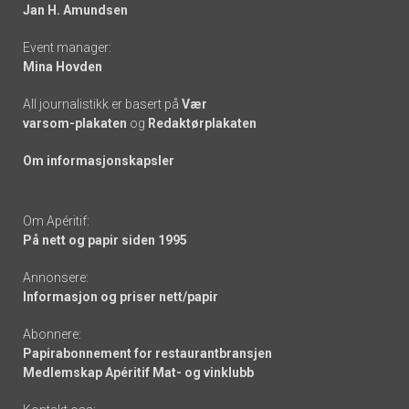
links
Jan H. Amundsen
Event manager:
Mina Hovden
All journalistikk er basert på
Vær
varsom-plakaten
og
Redaktørplakaten
Om informasjonskapsler
Om Apéritif:
På nett og papir siden 1995
Annonsere:
Informasjon og priser nett/papir
Abonnere:
Papirabonnement for restaurantbransjen
Medlemskap Apéritif Mat- og vinklubb