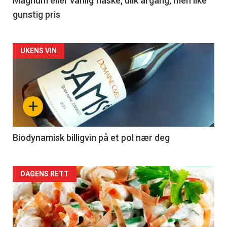
3
Magnum eller vanlig flaske, ulik årgang, men like
gunstig pris
Forsiden
UKENS VIN
akkurat
nå
+
-
4
Biodynamisk billigvin på et pol nær deg
Forsiden
DAGENS RETT
akkurat
nå