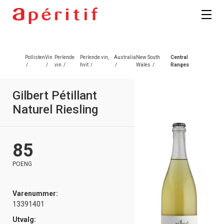
Registrer deg
Pollisten
Vin
Perlende
Perlende vin,
Australia
New South
Central
/
/
vin
/
hvit
/
/
Wales
/
Ranges
Gilbert Pétillant
Naturel Riesling
85
POENG
Varenummer:
13391401
Utvalg: