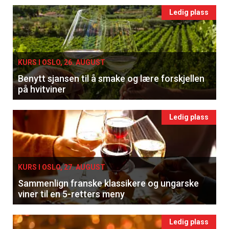
Ledig plass
KURS I OSLO, 26. AUGUST
Benytt sjansen til å smake og lære forskjellen
på hvitviner
Ledig plass
KURS I OSLO, 27. AUGUST
Sammenlign franske klassikere og ungarske
viner til en 5-retters meny
Ledig plass