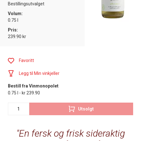
Bestillingsutvalget
Volum:
0.75 l
Pris:
239.90 kr
Favoritt
Legg til Min vinkjeller
Bestill fra Vinmonopolet
0.75 l - kr 239.90
Utsolgt
En fersk og frisk sideraktig