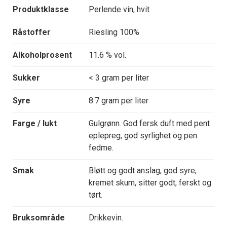
Produktklasse
Perlende vin, hvit
Råstoffer
Riesling 100%
Alkoholprosent
11.6 % vol.
Sukker
< 3 gram per liter
Syre
8.7 gram per liter
Farge / lukt
Gulgrønn. God fersk duft med pent
eplepreg, god syrlighet og pen
fedme.
Smak
Bløtt og godt anslag, god syre,
kremet skum, sitter godt, ferskt og
tørt.
Bruksområde
Drikkevin.