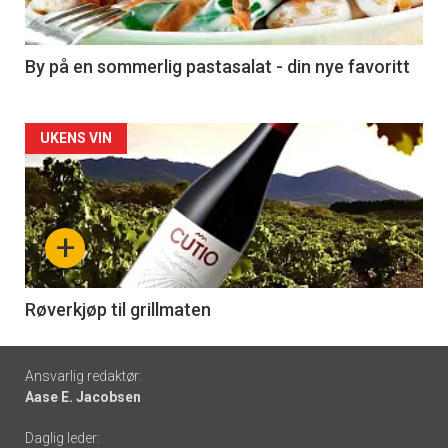
-
5
By på en sommerlig pastasalat - din nye favoritt
Forsiden
UKENS VIN
akkurat
nå
+
-
6
Røverkjøp til grillmaten
Footer
Ansvarlig redaktør:
Aase E. Jacobsen
-
Daglig leder: