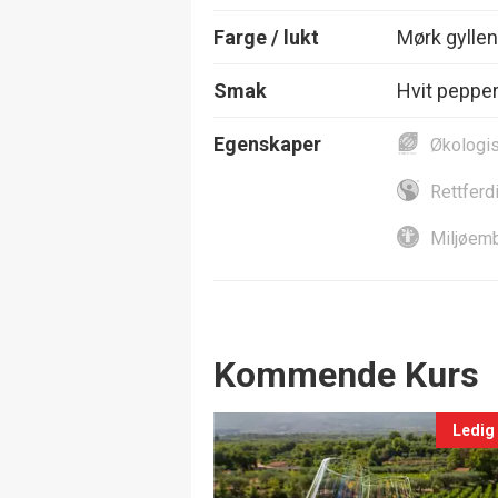
Farge / lukt
Mørk gyllen
Smak
Hvit pepper
Egenskaper
Økologi
Rettferd
Miljøemb
Events
Kommende Kurs
Ledig