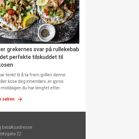
er grekernes svar på rullekebab
det perfekte tilskuddet til
kosen
r tenkt til å ta frem grillen denne
ller kose deg innendørs ,er gyros
-middagen du har lengtet etter.
e saken
g besøksadresse:
tetsgata 22