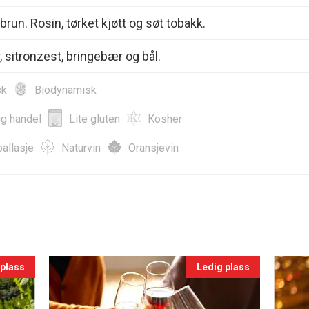
brun. Rosin, tørket kjøtt og søt tobakk.
, sitronzest, bringebær og bål.
sk
Biodynamisk
ig handel
Lite gluten
Kosher
allasje
Naturvin
Oransjevin
 plass
Ledig plass