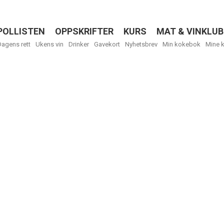
POLLISTEN
OPPSKRIFTER
KURS
MAT & VINKLUB
Menu
Dagens rett
Ukens vin
Drinker
Gavekort
Nyhetsbrev
Min kokebok
Mine 