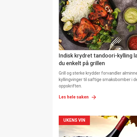
Indisk krydret tandoori-kylling l
du enkelt på grillen
Grill og sterke krydder forvandler alminn
kyllingvinger til saftige smaksbomber i 
oppskriften.
Les hele saken
Forsiden
UKENS VIN
akkurat