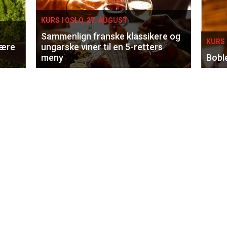
KURS I OSLO, 27. AUGUST
Sammenlign franske klassikere og
KURS 
lære
ungarske viner til en 5-retters
meny
Bobl