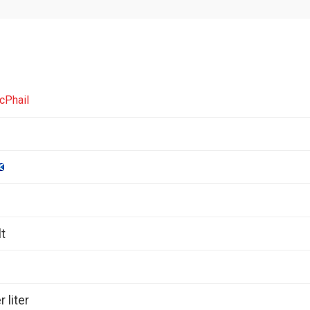
cPhail
t
 liter