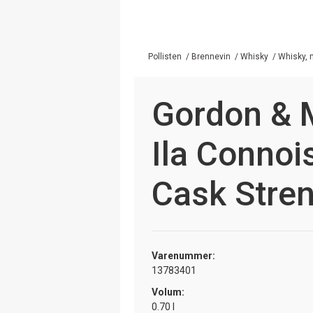
Pollisten
/
Brennevin
/
Whisky
/
Whisky, 
Gordon & 
Ila Connoi
Cask Stre
Varenummer:
13783401
Volum:
0.70 l