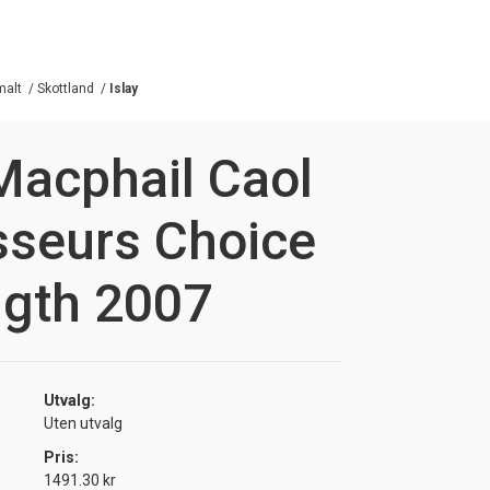
malt
/
Skottland
/
Islay
Macphail Caol
sseurs Choice
ngth 2007
Utvalg:
Uten utvalg
Pris:
1491.30 kr