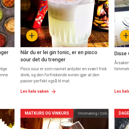
akkurat
akk
nå
nå
-
-
+
+
2
3
ager
Når du er lei gin tonic, er en pisco
Disse 
sour det du trenger
Årsaken 
elige
Pisco sour er som navnet antyder en svært frisk
himmel
denne
drink, og den forfriskende evnen gjør at den
passer perfekt også til mat.
Les hele saken
Les hel
Forsiden
For
MATKURS OG VINKURS
DAGE
Vinsmaking i Oslo
akkurat
akk