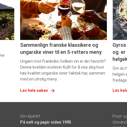
nå
nå
-
-
5
6
Sammenlign franske klassikere og
Gyros 
ungarske viner til en 5-retters meny
og er 
nne
helge
Ungarn mot Frankrike, hvilken vin er din favoritt?
Denne kvelden inviterer Kullt for å vise deg hvor
Om du ha
høy kvalitet ungarske viner faktisk har, sammen
helgen e
med en utrolig meny.
fredags
Les hele saken
Les hel
Om Apéritif:
Post- o
På nett og papir siden 1995
Universi