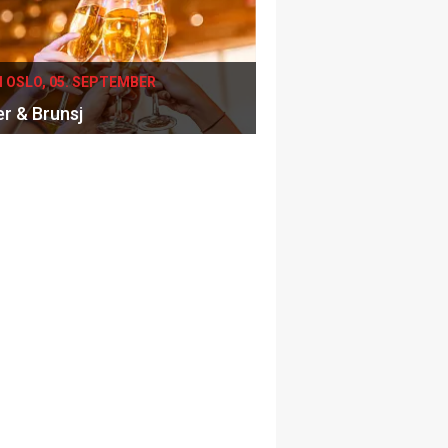
I OSLO, 05. SEPTEMBER
er & Brunsj