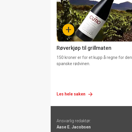
nå
-
+
4
Røverkjøp til grillmaten
150 kroner er for et kupp å regne for de
spanske rødvinen.
Les hele saken
Footer
Ansvarlig redaktør:
-
Aase E. Jacobsen