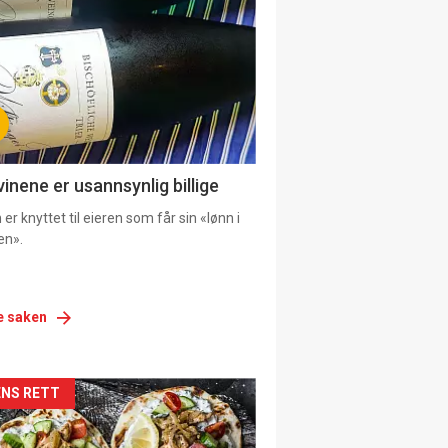
urat
vinene er usannsynlig billige
er knyttet til eieren som får sin «lønn i
en».
e saken
siden
NS RETT
urat