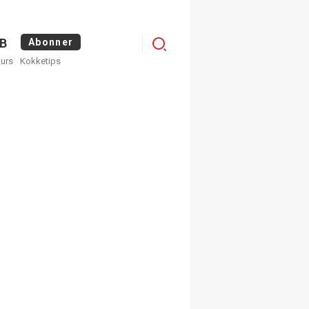
Menu
B
Abonner
kurs
Kokketips
profile