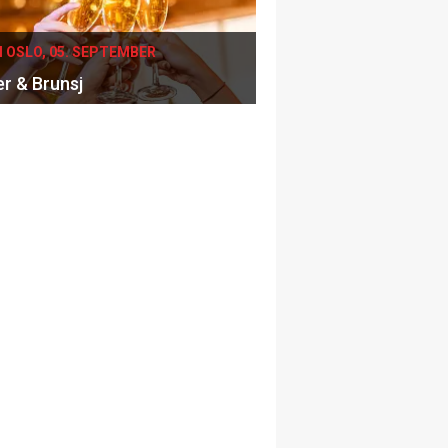
I OSLO, 05. SEPTEMBER
er & Brunsj