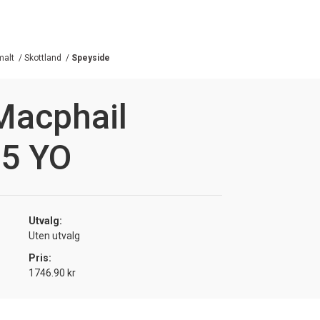
malt
/
Skottland
/
Speyside
Macphail
15 YO
Utvalg:
Uten utvalg
Pris:
1746.90 kr