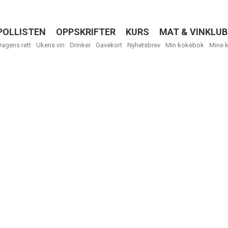
POLLISTEN
OPPSKRIFTER
KURS
MAT & VINKLUB
Menu
Dagens rett
Ukens vin
Drinker
Gavekort
Nyhetsbrev
Min kokebok
Mine 
Få ukentli
Vi tilbyr flere
kan fritt velge
tilsendt.
R