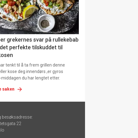
er grekernes svar på rullekebab
det perfekte tilskuddet til
kosen
r tenkt til å ta frem grillen denne
ller kose deg innendørs ,er gyros
-middagen du har lengtet etter.
e saken
g besøksadresse:
tetsgata 22
lo