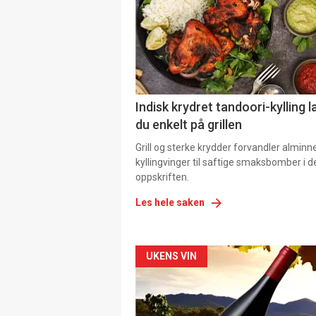
Indisk krydret tandoori-kylling l
du enkelt på grillen
Grill og sterke krydder forvandler alminn
kyllingvinger til saftige smaksbomber i 
oppskriften.
Les hele saken
Forsiden
UKENS VIN
akkurat