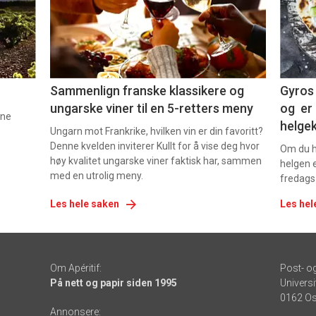
nå
nå
-
-
5
6
Sammenlign franske klassikere og
Gyros 
ungarske viner til en 5-retters meny
og er 
nne
helge
Ungarn mot Frankrike, hvilken vin er din favoritt?
Denne kvelden inviterer Kullt for å vise deg hvor
Om du ha
høy kvalitet ungarske viner faktisk har, sammen
helgen e
med en utrolig meny.
fredags
Les hele saken
Les hel
Om Apéritif:
Post- o
På nett og papir siden 1995
Universi
0162 Os
Annonsere: