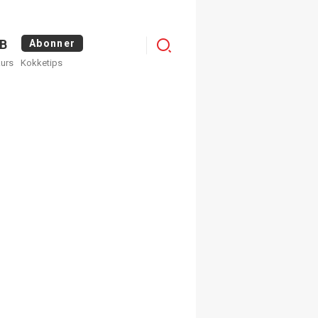
Menu
B
Abonner
kurs
Kokketips
profile
×
ge nyhetsbrev fra
Apéritif
 ukentlige nyhetsbrev. Du
 hvilke du ønsker å få
egistrer deg