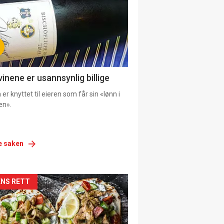
vinene er usannsynlig billige
er knyttet til eieren som får sin «lønn i
en».
e saken
siden
NS RETT
urat