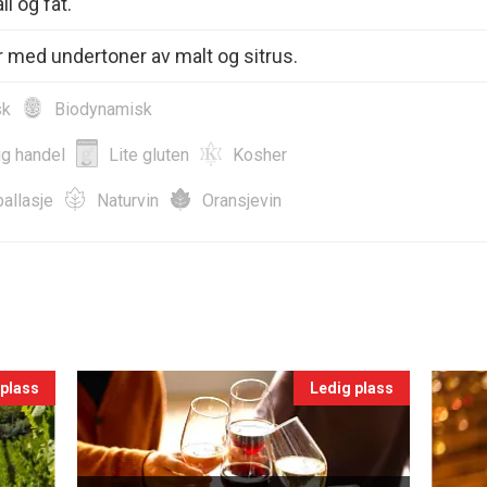
l og fat.
 med undertoner av malt og sitrus.
sk
Biodynamisk
ig handel
Lite gluten
Kosher
allasje
Naturvin
Oransjevin
 plass
Ledig plass