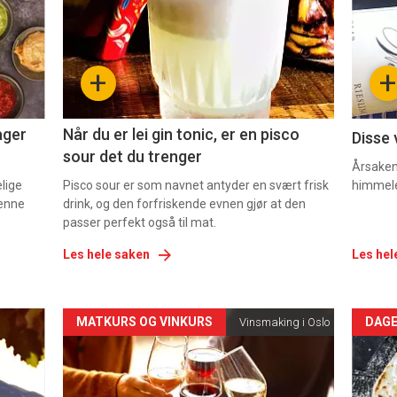
nå
nå
-
-
+
+
2
3
ager
Når du er lei gin tonic, er en pisco
Disse 
sour det du trenger
Årsaken 
elige
Pisco sour er som navnet antyder en svært frisk
himmel
denne
drink, og den forfriskende evnen gjør at den
passer perfekt også til mat.
Les hele saken
Les hel
Forsiden
For
MATKURS OG VINKURS
DAGE
Vinsmaking i Oslo
akkurat
akk