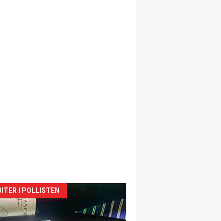
siden
ITER I POLLISTEN
urat