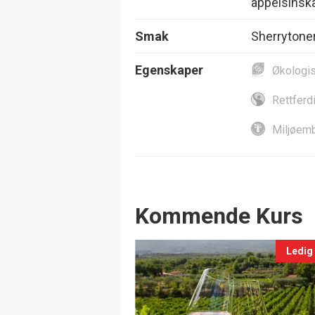
appelsinskal
Smak
Sherrytoner
Egenskaper
Økologi
Rettferd
Miljøemb
Events
Kommende Kurs
Ledig