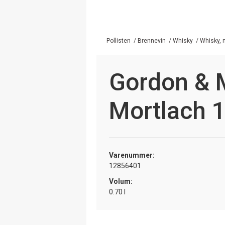
Pollisten
/
Brennevin
/
Whisky
/
Whisky, 
Gordon & 
Mortlach 
Varenummer:
12856401
Volum:
0.70 l