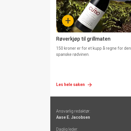
nå
-
+
4
Røverkjøp til grillmaten
150 kroner er for et kupp å regne for de
spanske rødvinen.
Les hele saken
Footer
Ansvarlig redaktør:
-
Aase E. Jacobsen
links
Daglig leder: