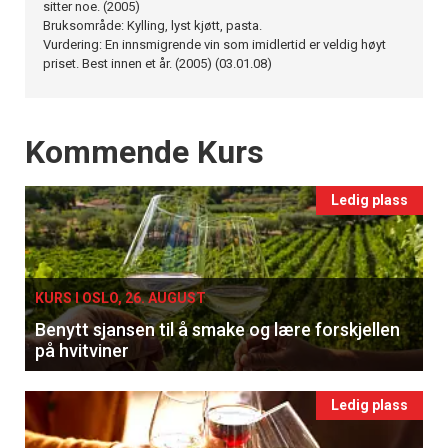
sitter noe. (2005)
Bruksområde: Kylling, lyst kjøtt, pasta.
Vurdering: En innsmigrende vin som imidlertid er veldig høyt
priset. Best innen et år. (2005) (03.01.08)
Events
Kommende Kurs
Ledig plass
KURS I OSLO, 26. AUGUST
Benytt sjansen til å smake og lære forskjellen
på hvitviner
Ledig plass