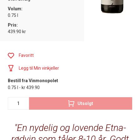
Volum:
0.75 l
Pris:
439.90 kr
Favoritt
Legg til Min vinkjeller
Bestill fra Vinmonopolet
0.75 l - kr 439.90
Utsolgt
En nydelig og lovende Etna-
rødvin som tåler 8-10 år. Godt