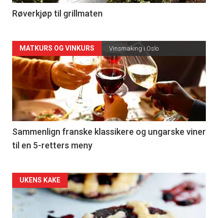
4
Røverkjøp til grillmaten
Forsiden
MATKURS OG VINKURS
Vinsmaking i Oslo
akkurat
nå
-
5
Sammenlign franske klassikere og ungarske viner
til en 5-retters meny
Forsiden
UKENS KAKE
akkurat