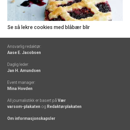
nå
-
6
Se så lekre cookies med blåbær blir
Footer
Ansvarlig redaktør:
Aase E. Jacobsen
-
Daglig leder:
links
Jan H. Amundsen
Event manager:
Mina Hovden
All journalistikk er basert på
Vær
varsom-plakaten
og
Redaktørplakaten
Om informasjonskapsler