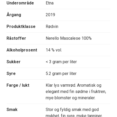
Underområde
Etna
Årgang
2019
Produktklasse
Rødvin
Råstoffer
Nerello Mascalese 100%
Alkoholprosent
14 % vol.
Sukker
< 3 gram per liter
Syre
5.2 gram per liter
Farge / lukt
Klar lys varmrød. Aromatisk og
elegant med fin sødme i fruktren,
mye blomster og mineraler.
Smak
Stor og fyldig smak med god
mykhet, fin syre, myke tanniner,