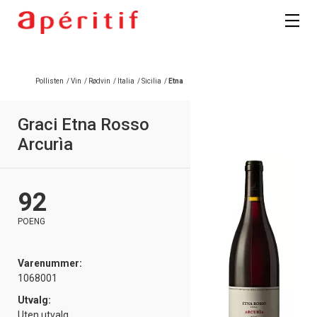
Registrer deg
Pollisten
/
Vin
/
Rødvin
/
Italia
/
Sicilia
/
Etna
Graci Etna Rosso
Arcurìa
92
POENG
Varenummer:
1068001
Utvalg:
Uten utvalg