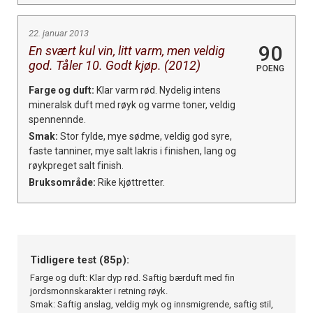
22. januar 2013
90
En svært kul vin, litt varm, men veldig
god. Tåler 10. Godt kjøp. (2012)
POENG
Farge og duft:
Klar varm rød. Nydelig intens
mineralsk duft med røyk og varme toner, veldig
spennennde.
Smak:
Stor fylde, mye sødme, veldig god syre,
faste tanniner, mye salt lakris i finishen, lang og
røykpreget salt finish.
Bruksområde:
Rike kjøttretter.
Tidligere test (85p):
Farge og duft: Klar dyp rød. Saftig bærduft med fin
jordsmonnskarakter i retning røyk.
Smak: Saftig anslag, veldig myk og innsmigrende, saftig stil,