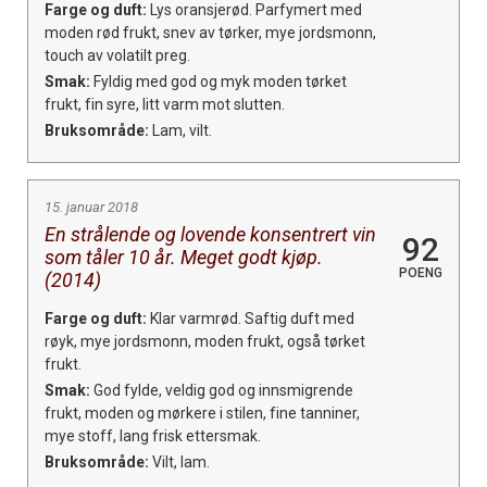
Farge og duft:
Lys oransjerød. Parfymert med
moden rød frukt, snev av tørker, mye jordsmonn,
touch av volatilt preg.
Smak:
Fyldig med god og myk moden tørket
frukt, fin syre, litt varm mot slutten.
Bruksområde:
Lam, vilt.
15. januar 2018
En strålende og lovende konsentrert vin
92
som tåler 10 år. Meget godt kjøp.
POENG
(2014)
Farge og duft:
Klar varmrød. Saftig duft med
røyk, mye jordsmonn, moden frukt, også tørket
frukt.
Smak:
God fylde, veldig god og innsmigrende
frukt, moden og mørkere i stilen, fine tanniner,
mye stoff, lang frisk ettersmak.
Bruksområde:
Vilt, lam.