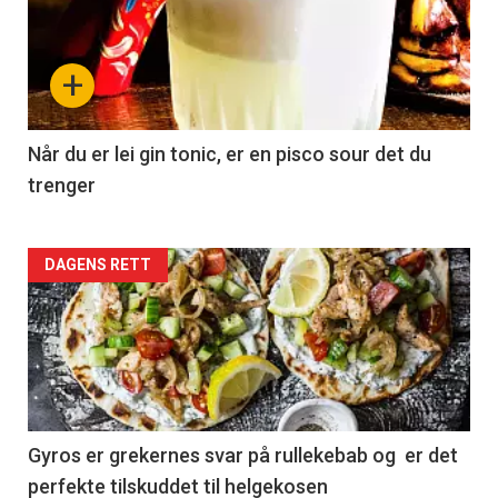
+
Når du er lei gin tonic, er en pisco sour det du
trenger
Forsiden
DAGENS RETT
akkurat
nå
-
2
Gyros er grekernes svar på rullekebab og er det
perfekte tilskuddet til helgekosen