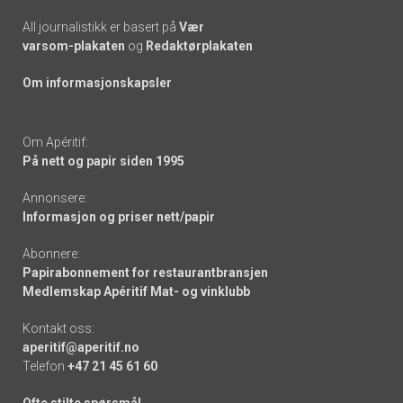
All journalistikk er basert på
Vær
varsom-plakaten
og
Redaktørplakaten
Om informasjonskapsler
Om Apéritif:
På nett og papir siden 1995
Annonsere:
Informasjon og priser nett/papir
Abonnere:
Papirabonnement for restaurantbransjen
Medlemskap Apéritif Mat- og vinklubb
Kontakt oss:
aperitif@aperitif.no
Telefon
+47 21 45 61 60
Ofte stilte spørsmål