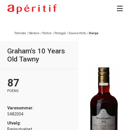
Pollisten
/
Sterkvin
/
Portvin
/
Portugal
/
Douro e Porto
/
Øvrige
Graham's 10 Years
Old Tawny
87
POENG
Varenummer:
5482004
Utvalg:
Basisutvalget