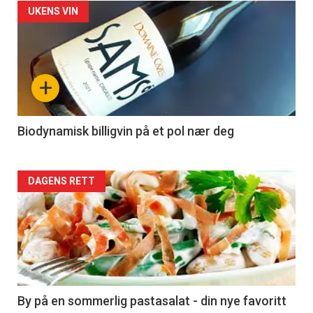
Forsiden
UKENS VIN
akkurat
nå
+
-
4
Biodynamisk billigvin på et pol nær deg
Forsiden
DAGENS RETT
akkurat
nå
-
5
By på en sommerlig pastasalat - din nye favoritt