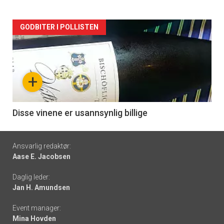
Forsiden
GODBITER I POLLISTEN
akkurat
nå
+
-
6
Disse vinene er usannsynlig billige
Footer
Ansvarlig redaktør:
Aase E. Jacobsen
-
Daglig leder:
links
Jan H. Amundsen
Event manager:
Mina Hovden