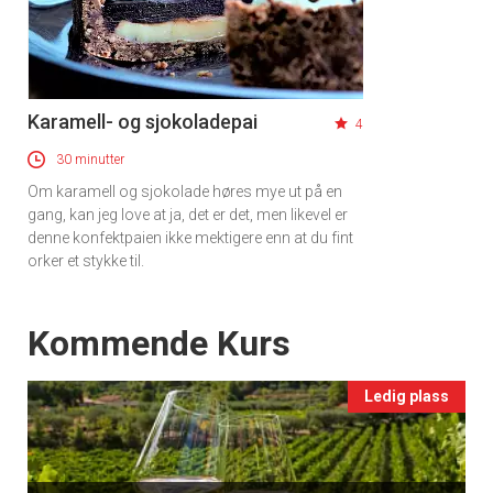
Karamell- og sjokoladepai
4
30 minutter
Om karamell og sjokolade høres mye ut på en
gang, kan jeg love at ja, det er det, men likevel er
denne konfektpaien ikke mektigere enn at du fint
orker et stykke til.
Events
Kommende Kurs
Ledig plass