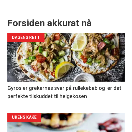
Forsiden akkurat nå
DAGENS RETT
Gyros er grekernes svar på rullekebab og er det
perfekte tilskuddet til helgekosen
Forsiden
UKENS KAKE
akkurat