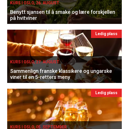
KURS I OSLO, 26. AUGUST
Benytt sjansen til å smake og lære forskjellen
på hvitviner
Ledig plass
KURS I OSLO, 27. AUGUST
Sammenlign franske klassikere og ungarske
viner til en 5-retters meny
Ledig plass
KURS I OSLO, 05. SEPTEMBER