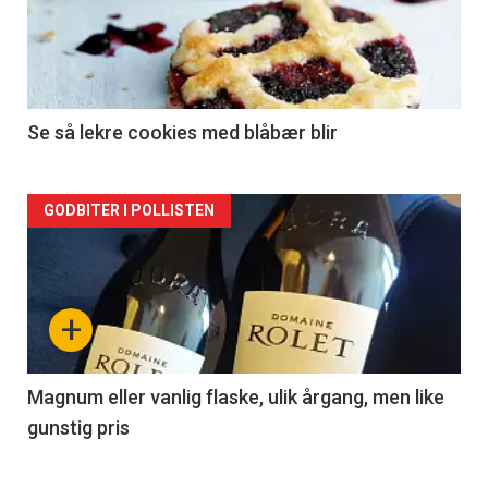
nå
-
2
Se så lekre cookies med blåbær blir
Forsiden
GODBITER I POLLISTEN
akkurat
nå
+
-
3
Magnum eller vanlig flaske, ulik årgang, men like
gunstig pris