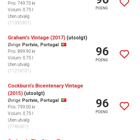
Pris: 749.70 kr
POENG
Volum: 0.75 l
Uten utvalg
(11395901)
Graham's Vintage (2017)
(utsolgt)
Øvrige
Portvin,
Portugal
96
Pris: 899.90 kr
Volum: 0.75 l
POENG
Uten utvalg
(11219701)
Cockburn's Bicentenary Vintage
(2015)
(utsolgt)
96
Øvrige
Portvin,
Portugal
Pris: 799.00 kr
POENG
Volum: 0.75 l
Uten utvalg
(7746901)