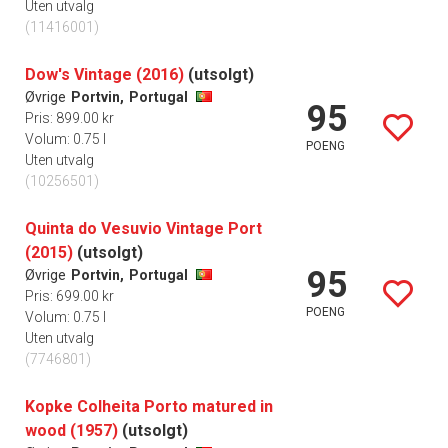
Uten utvalg
(11416001)
Dow's Vintage (2016)
(utsolgt)
Øvrige
Portvin,
Portugal
95
Pris: 899.00 kr
Volum: 0.75 l
POENG
Uten utvalg
(10256501)
Quinta do Vesuvio Vintage Port
(2015)
(utsolgt)
95
Øvrige
Portvin,
Portugal
Pris: 699.00 kr
POENG
Volum: 0.75 l
Uten utvalg
(7746801)
Kopke Colheita Porto matured in
wood (1957)
(utsolgt)