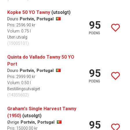
Kopke 50 YO Tawny
(utsolgt)
Douro
Portvin,
Portugal
95
Pris: 2596.90 kr
Volum: 0.75 l
POENG
Uten utvalg
(15005101)
Quinta do Vallado Tawny 50 YO
Port
95
Douro
Portvin,
Portugal
Pris: 2999.90 kr
POENG
Volum: 0.50 l
Bestillingsutvalget
(14355602)
Graham's Single Harvest Tawny
(1950)
(utsolgt)
95
Øvrige
Portvin,
Portugal
Pris: 15000.00 kr