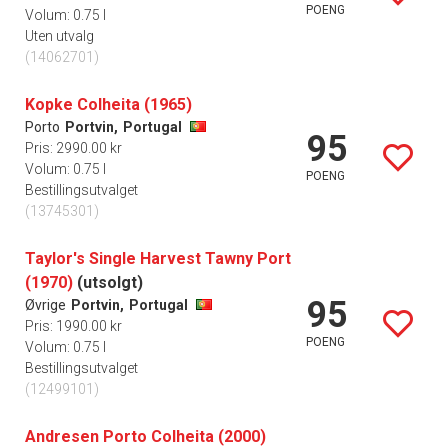
POENG
Volum: 0.75 l
Uten utvalg
(14062701)
Kopke Colheita (1965)
Porto
Portvin,
Portugal
95
Pris: 2990.00 kr
Volum: 0.75 l
POENG
Bestillingsutvalget
(13745301)
Taylor's Single Harvest Tawny Port
(1970)
(utsolgt)
95
Øvrige
Portvin,
Portugal
Pris: 1990.00 kr
POENG
Volum: 0.75 l
Bestillingsutvalget
(12499101)
Andresen Porto Colheita (2000)