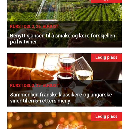
KURS I OSLO, 26. AUGUST
Benytt sjansen til å smake og lære forskjellen
på hvitviner
Ledig plass
KURS I OSLO, 27. AUGUST
Sammenlign franske klassikere og ungarske
viner til en 5-retters meny
Ledig plass