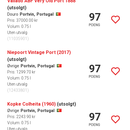
Vallado ABF Very Old Port 1888
(utsolgt)
97
Douro
Portvin,
Portugal
Pris: 37000.00 kr
POENG
Volum: 0.75 l
Uten utvalg
(11035901)
Niepoort Vintage Port (2017)
(utsolgt)
97
Øvrige
Portvin,
Portugal
Pris: 1299.70 kr
POENG
Volum: 0.75 l
Uten utvalg
(12433801)
Kopke Colheita (1960)
(utsolgt)
Øvrige
Portvin,
Portugal
97
Pris: 2243.90 kr
Volum: 0.75 l
POENG
Uten utvalg