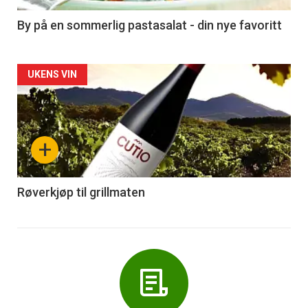
5
By på en sommerlig pastasalat - din nye favoritt
Forsiden
UKENS VIN
akkurat
nå
+
-
6
Røverkjøp til grillmaten