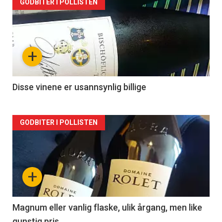
Forsiden
GODBITER I POLLISTEN
akkurat
nå
+
-
2
Disse vinene er usannsynlig billige
Forsiden
GODBITER I POLLISTEN
akkurat
nå
+
-
3
Magnum eller vanlig flaske, ulik årgang, men like
gunstig pris