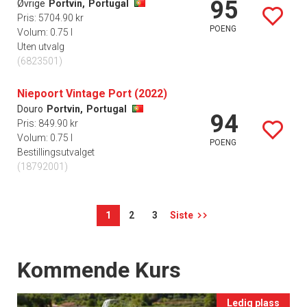
95
Øvrige
Portvin,
Portugal
Pris: 5704.90 kr
POENG
Volum: 0.75 l
Uten utvalg
(6823501)
Niepoort Vintage Port (2022)
Douro
Portvin,
Portugal
94
Pris: 849.90 kr
Volum: 0.75 l
POENG
Bestillingsutvalget
(18792001)
1
2
3
Siste
Events
Kommende Kurs
Ledig plass