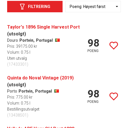
FILTRERING
Taylor's 1896 Single Harvest Port
(utsolgt)
98
Douro
Portvin,
Portugal
Pris: 39175.00 kr
POENG
Volum: 0.75 l
Uten utvalg
(17433301)
Quinta do Noval Vintage (2019)
(utsolgt)
98
Porto
Portvin,
Portugal
Pris: 775.00 kr
POENG
Volum: 0.75 l
Bestillingsutvalget
(13438501)