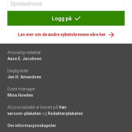
Logg på
Les mer om de andre nyhetsbrevene våre her
Footer
Ansvarlig redaktør:
Aase E. Jacobsen
-
Daglig leder:
links
Jan H. Amundsen
Event manager:
Mina Hovden
All journalistikk er basert på
Vær
varsom-plakaten
og
Redaktørplakaten
Om informasjonskapsler