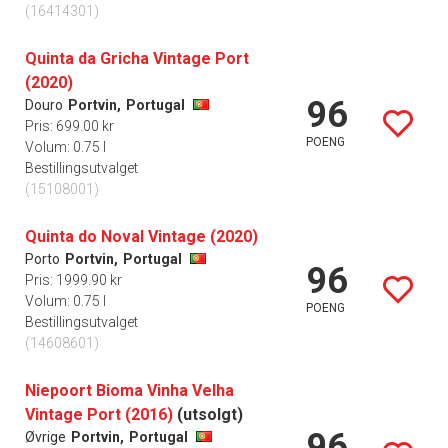
(16414301)
Quinta da Gricha Vintage Port
(2020)
96
Douro
Portvin,
Portugal
Pris: 699.00 kr
POENG
Volum: 0.75 l
Bestillingsutvalget
(15108001)
Quinta do Noval Vintage (2020)
Porto
Portvin,
Portugal
96
Pris: 1999.90 kr
Volum: 0.75 l
POENG
Bestillingsutvalget
(14608601)
Niepoort Bioma Vinha Velha
Vintage Port (2016)
(utsolgt)
96
Øvrige
Portvin,
Portugal