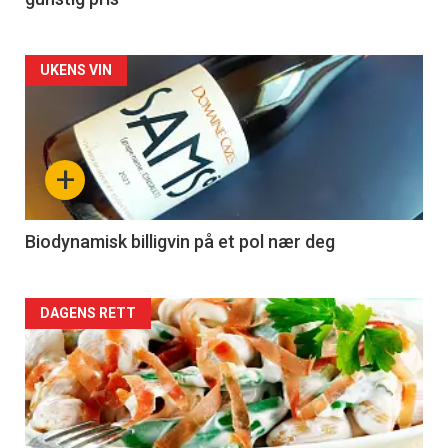
Forsiden
UKENS VIN
akkurat
nå
+
-
4
Biodynamisk billigvin på et pol nær deg
Forsiden
DAGENS RETT
akkurat
nå
-