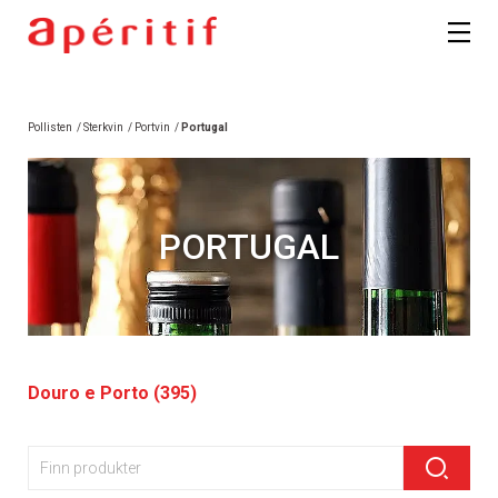
Pollisten
/
Sterkvin
/
Portvin
/
Portugal
PORTUGAL
Douro e Porto (395)