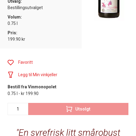
Utvalg:
Bestillingsutvalget
Volum:
0.75 l
Pris:
199.90 kr
Favoritt
Legg til Min vinkjeller
Bestill fra Vinmonopolet
0.75 l - kr 199.90
Utsolgt
En syrefrisk litt smårobust