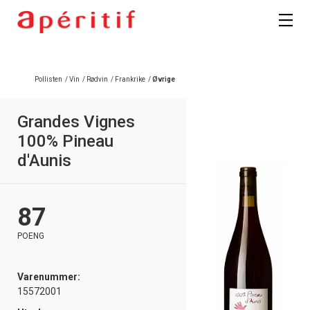
Pollisten
/
Vin
/
Rødvin
/
Frankrike
/
Øvrige
Grandes Vignes
100% Pineau
d'Aunis
87
POENG
Varenummer:
15572001