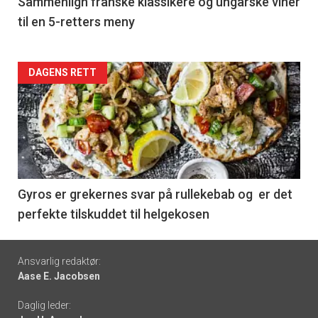
5
Sammenlign franske klassikere og ungarske viner
til en 5-retters meny
Forsiden
DAGENS RETT
akkurat
nå
-
6
Gyros er grekernes svar på rullekebab og er det
perfekte tilskuddet til helgekosen
Footer
Ansvarlig redaktør:
Aase E. Jacobsen
-
Daglig leder:
links