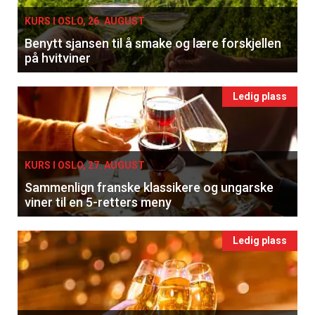
KURS I OSLO, 26. AUGUST
Benytt sjansen til å smake og lære forskjellen
på hvitviner
Ledig plass
KURS I OSLO, 27. AUGUST
Sammenlign franske klassikere og ungarske
viner til en 5-retters meny
Ledig plass