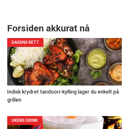
Forsiden akkurat nå
DAGENS RETT
Indisk krydret tandoori-kylling lager du enkelt på
grillen
Forsiden
UKENS DRINK