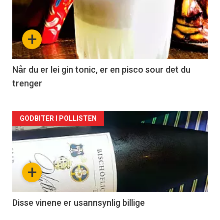
akkurat
nå
+
-
2
Når du er lei gin tonic, er en pisco sour det du
trenger
Forsiden
GODBITER I POLLISTEN
akkurat
nå
+
-
3
Disse vinene er usannsynlig billige