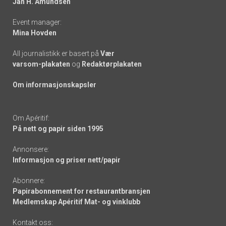
Jan H. Amundsen
Event manager:
Mina Hovden
All journalistikk er basert på
Vær
varsom-plakaten
og
Redaktørplakaten
Om informasjonskapsler
Om Apéritif:
På nett og papir siden 1995
Annonsere:
Informasjon og priser nett/papir
Abonnere:
Papirabonnement for restaurantbransjen
Medlemskap Apéritif Mat- og vinklubb
Kontakt oss: