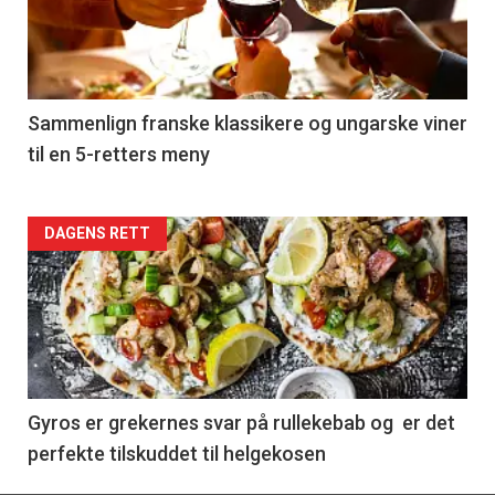
nå
-
5
Sammenlign franske klassikere og ungarske viner
til en 5-retters meny
Forsiden
DAGENS RETT
akkurat
nå
-
6
Gyros er grekernes svar på rullekebab og er det
perfekte tilskuddet til helgekosen