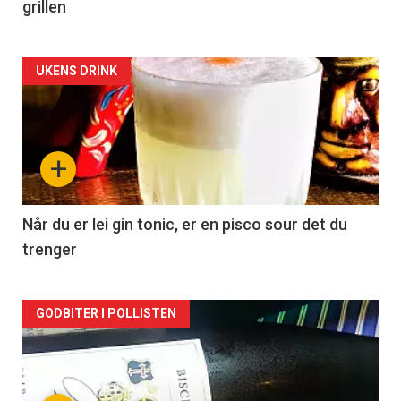
grillen
Forsiden
UKENS DRINK
akkurat
nå
+
-
2
Når du er lei gin tonic, er en pisco sour det du
trenger
Forsiden
GODBITER I POLLISTEN
akkurat
nå