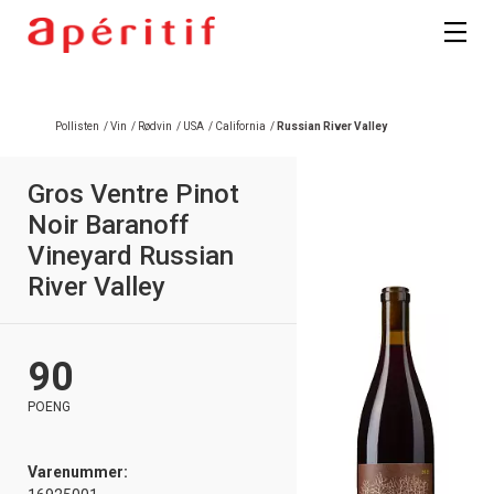
Pollisten
/
Vin
/
Rødvin
/
USA
/
California
/
Russian River Valley
Gros Ventre Pinot
Noir Baranoff
Vineyard Russian
River Valley
90
POENG
Varenummer: