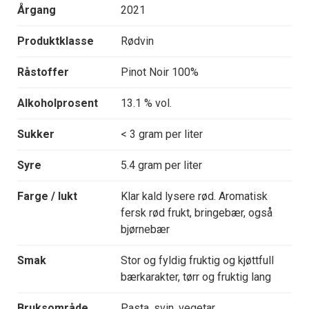
Årgang
2021
Produktklasse
Rødvin
Råstoffer
Pinot Noir 100%
Alkoholprosent
13.1 % vol.
Sukker
< 3 gram per liter
Syre
5.4 gram per liter
Farge / lukt
Klar kald lysere rød. Aromatisk
fersk rød frukt, bringebær, også
bjørnebær
Smak
Stor og fyldig fruktig og kjøttfull
bærkarakter, tørr og fruktig lang
Bruksområde
Pasta, svin, vegetar