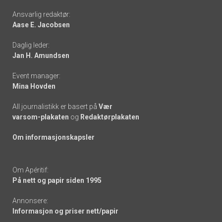
Footer
Ansvarlig redaktør:
Aase E. Jacobsen
-
Daglig leder:
links
Jan H. Amundsen
Event manager:
Mina Hovden
All journalistikk er basert på
Vær
varsom-plakaten
og
Redaktørplakaten
Om informasjonskapsler
Om Apéritif:
På nett og papir siden 1995
Annonsere:
Informasjon og priser nett/papir