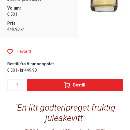
Volum:
0.50 l
Pris:
449.90 kr
Favoritt
Bestill fra Vinmonopolet
0.50 l - kr 449.90
Bestill
En litt godteripreget fruktig
juleakevitt