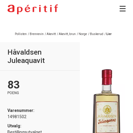
Pollisten
/
Brennevin
/
Akevitt
/
Akevitt, brun
/
Norge
/
Buskerud
/
Lier
Håvaldsen
Juleaquavit
83
POENG
Varenummer:
14981502
Utvalg:
Bestillingsutvalget