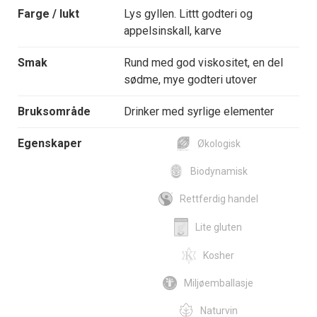
Farge / lukt
Lys gyllen. Littt godteri og
appelsinskall, karve
Smak
Rund med god viskositet, en del
sødme, mye godteri utover
Bruksområde
Drinker med syrlige elementer
Egenskaper
Økologisk
Biodynamisk
Rettferdig handel
Lite gluten
Kosher
Miljøemballasje
Naturvin