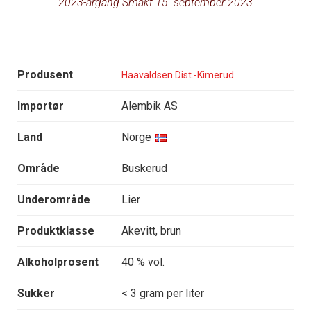
2023-årgang Smakt 15. september 2023
Produsent
Haavaldsen Dist.-Kimerud
Importør
Alembik AS
Land
Norge
Område
Buskerud
Underområde
Lier
Produktklasse
Akevitt, brun
Alkoholprosent
40 % vol.
Sukker
< 3 gram per liter