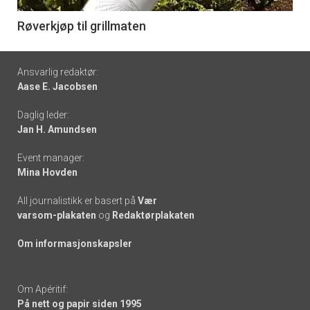
6
Røverkjøp til grillmaten
Footer
Ansvarlig redaktør:
Aase E. Jacobsen
-
Daglig leder:
links
Jan H. Amundsen
Event manager:
Mina Hovden
All journalistikk er basert på
Vær
varsom-plakaten
og
Redaktørplakaten
Om informasjonskapsler
Om Apéritif:
På nett og papir siden 1995