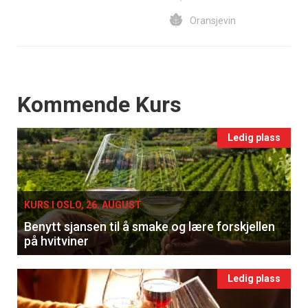
Oransjevin
Events
Kommende Kurs
Ledig plass
KURS I OSLO, 26. AUGUST
Benytt sjansen til å smake og lære forskjellen
på hvitviner
Ledig plass