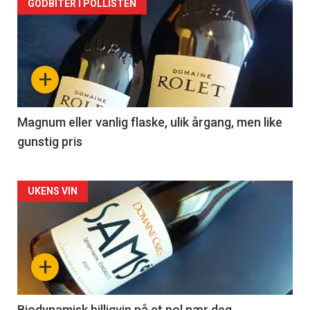
Forsiden
GODBITER I POLLISTEN
akkurat
nå
+
-
3
Magnum eller vanlig flaske, ulik årgang, men like
gunstig pris
Forsiden
UKENS VIN
akkurat
nå
+
-
Biodynamisk billigvin på et pol nær deg