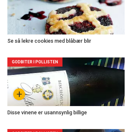
Se så lekre cookies med blåbær blir
Forsiden
GODBITER I POLLISTEN
akkurat
nå
+
-
2
Disse vinene er usannsynlig billige