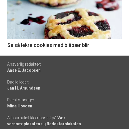
akkurat
nå
-
6
Se så lekre cookies med blåbær blir
Footer
Ansvarlig redaktør:
Aase E. Jacobsen
-
Daglig leder:
links
Jan H. Amundsen
Event manager:
Mina Hovden
All journalistikk er basert på
Vær
varsom-plakaten
og
Redaktørplakaten