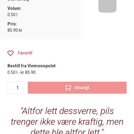
Volum:
0.50 l
Pris:
85.90 kr
Favoritt
Bestill fra Vinmonopolet
0.50 l - kr 85.90
Utsolgt
Altfor lett dessverre, pils
trenger ikke være kraftig, men
dette ble altfor lett.