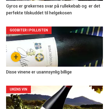
2
Gyros er grekernes svar på rullekebab og er det
perfekte tilskuddet til helgekosen
Forsiden
GODBITER I POLLISTEN
akkurat
nå
+
-
3
Disse vinene er usannsynlig billige
Forsiden
UKENS VIN
akkurat