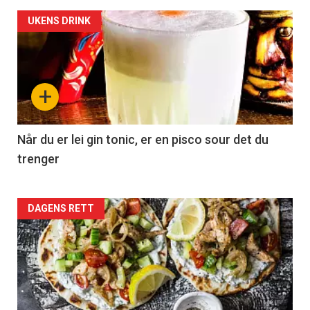
UKENS DRINK
+
Når du er lei gin tonic, er en pisco sour det du
trenger
Forsiden
DAGENS RETT
akkurat
nå
-