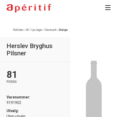
Registrer deg
Pollisten
/
Øl
/
Lys lager
/
Danmark
/
Øvrige
Herslev Bryghus
Pilsner
81
POENG
Varenummer:
9191902
Utvalg:
Uten utvalg