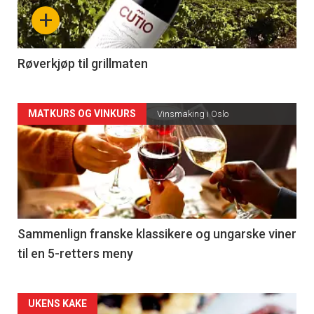
nå
+
-
4
Røverkjøp til grillmaten
Forsiden
MATKURS OG VINKURS
Vinsmaking i Oslo
akkurat
nå
-
5
Sammenlign franske klassikere og ungarske viner
til en 5-retters meny
Forsiden
UKENS KAKE