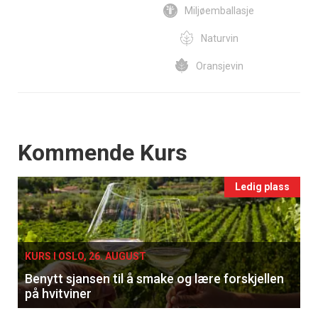
Miljøemballasje
Naturvin
Oransjevin
Events
Kommende Kurs
Ledig plass
KURS I OSLO, 26. AUGUST
Benytt sjansen til å smake og lære forskjellen
på hvitviner