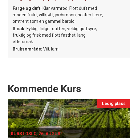
Farge og duft:
Klar varmrød. Flott duft med
moden frukt, viltkjøtt, jordsmonn, nesten tjære,
omtrent som en gammel barolo.
Smak:
Fyldig, følger duften, veldig god syre,
fruktig og frisk med flott fasthet, lang
ettersmak.
Bruksområde:
Vilt, lam.
Events
Kommende Kurs
Ledig plass
KURS I OSLO, 26. AUGUST