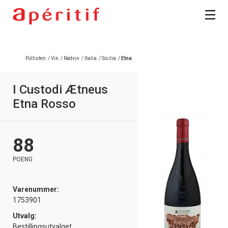
Registrer deg
Pollisten
/
Vin
/
Rødvin
/
Italia
/
Sicilia
/
Etna
I Custodi Ætneus
Etna Rosso
88
POENG
Varenummer:
1753901
Utvalg:
Bestillingsutvalget