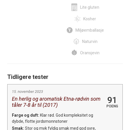
Lite gluten
Kosher
Miljøemballasje
Naturvin
Oransjevin
Tidligere tester
15. november 2023
91
En herlig og aromatisk Etna-rødvin som
tåler 7-8 år til (2017)
POENG
Farge og duft:
Klar rød. God kompleksitet og
dybde, flotte jordsmonnstoner
Smak:
Stor og myk fyldig smak med god syre,