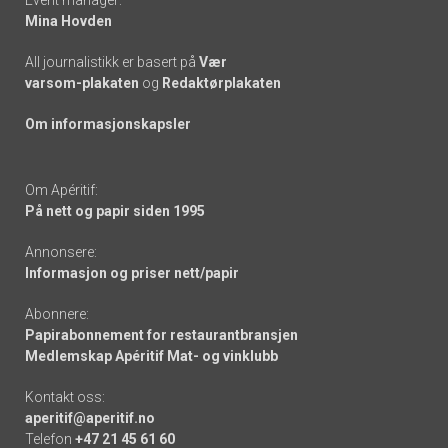
Mina Hovden
All journalistikk er basert på
Vær
varsom-plakaten
og
Redaktørplakaten
Om informasjonskapsler
Om Apéritif:
På nett og papir siden 1995
Annonsere:
Informasjon og priser nett/papir
Abonnere:
Papirabonnement for restaurantbransjen
Medlemskap Apéritif Mat- og vinklubb
Kontakt oss:
aperitif@aperitif.no
Telefon
+47 21 45 61 60