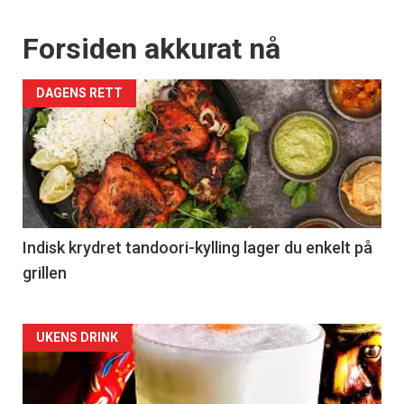
Forsiden akkurat nå
DAGENS RETT
Indisk krydret tandoori-kylling lager du enkelt på
grillen
Forsiden
UKENS DRINK
akkurat