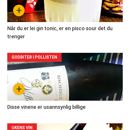
nå
+
-
2
Når du er lei gin tonic, er en pisco sour det du
trenger
Forsiden
GODBITER I POLLISTEN
akkurat
nå
+
-
3
Disse vinene er usannsynlig billige
Forsiden
UKENS VIN