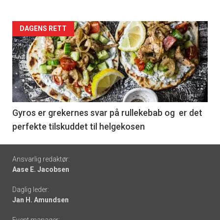
Forsiden
DAGENS RETT
akkurat
nå
-
6
Gyros er grekernes svar på rullekebab og er det
perfekte tilskuddet til helgekosen
Footer
Ansvarlig redaktør:
Aase E. Jacobsen
-
Daglig leder:
links
Jan H. Amundsen
Event manager: