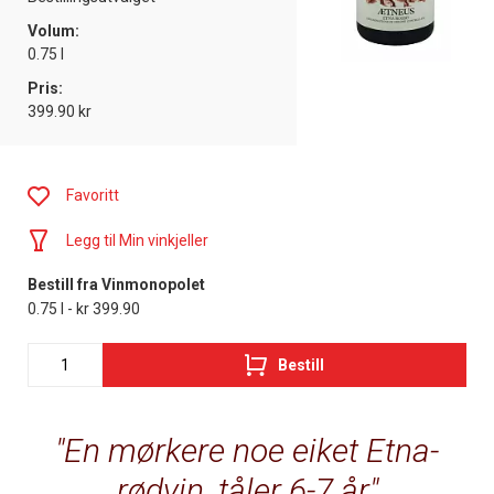
Volum:
0.75 l
Pris:
399.90 kr
Favoritt
Legg til Min vinkjeller
Bestill fra Vinmonopolet
0.75 l - kr 399.90
Bestill
En mørkere noe eiket Etna-
rødvin, tåler 6-7 år