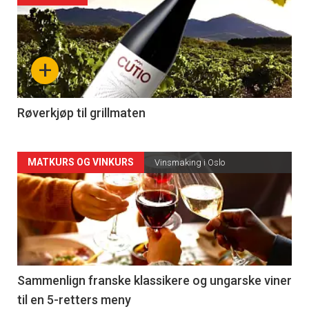
akkurat
nå
+
-
4
Røverkjøp til grillmaten
Forsiden
MATKURS OG VINKURS
Vinsmaking i Oslo
akkurat
nå
-
5
Sammenlign franske klassikere og ungarske viner
til en 5-retters meny