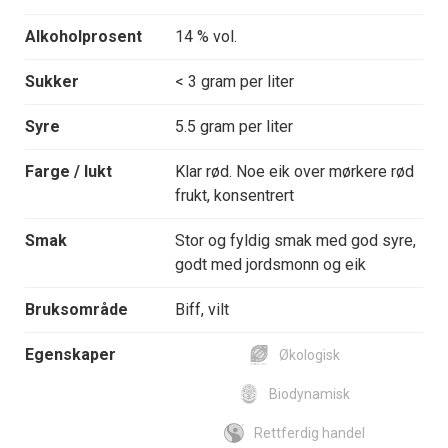
Alkoholprosent
14 % vol.
Sukker
< 3 gram per liter
Syre
5.5 gram per liter
Farge / lukt
Klar rød. Noe eik over mørkere rød
frukt, konsentrert
Smak
Stor og fyldig smak med god syre,
godt med jordsmonn og eik
Bruksområde
Biff, vilt
Egenskaper
Økologisk
Biodynamisk
Rettferdig handel