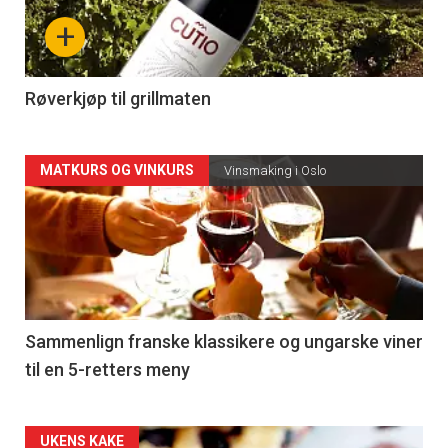
nå
+
-
4
Røverkjøp til grillmaten
Forsiden
MATKURS OG VINKURS
Vinsmaking i Oslo
akkurat
nå
-
5
Sammenlign franske klassikere og ungarske viner
til en 5-retters meny
Forsiden
UKENS KAKE