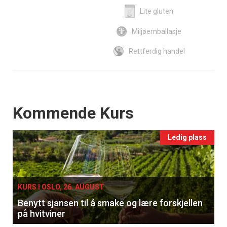
Lite gluten
Miljøemballasje
Rettferdig handel
Events
Kommende Kurs
Ledig plass
KURS I OSLO, 26. AUGUST
Benytt sjansen til å smake og lære forskjellen
på hvitviner