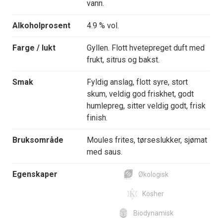
vann.
Alkoholprosent
4.9 % vol.
Farge / lukt
Gyllen. Flott hvetepreget duft med
frukt, sitrus og bakst.
Smak
Fyldig anslag, flott syre, stort
skum, veldig god friskhet, godt
humlepreg, sitter veldig godt, frisk
finish.
Bruksområde
Moules frites, tørseslukker, sjømat
med saus.
Egenskaper
Økologisk
Kosher
Biodynamisk