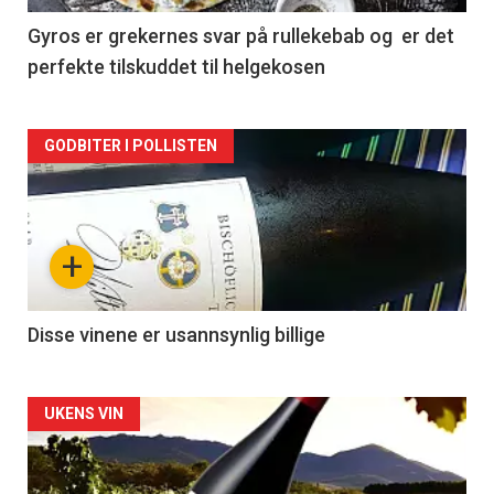
2
Gyros er grekernes svar på rullekebab og er det
perfekte tilskuddet til helgekosen
Forsiden
GODBITER I POLLISTEN
akkurat
nå
+
-
3
Disse vinene er usannsynlig billige
Forsiden
UKENS VIN
akkurat