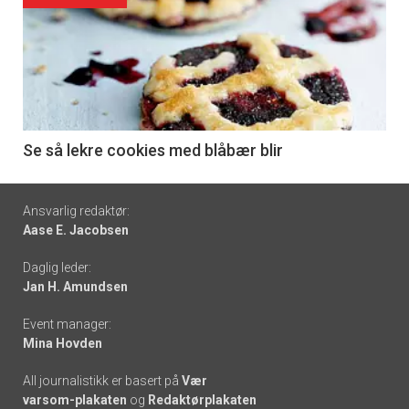
akkurat
nå
-
6
Se så lekre cookies med blåbær blir
Footer
Ansvarlig redaktør:
Aase E. Jacobsen
-
Daglig leder:
links
Jan H. Amundsen
Event manager:
Mina Hovden
All journalistikk er basert på
Vær
varsom-plakaten
og
Redaktørplakaten