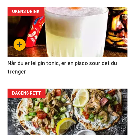
UKENS DRINK
+
Når du er lei gin tonic, er en pisco sour det du
trenger
Forsiden
DAGENS RETT
akkurat
nå
-