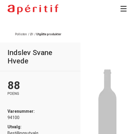
Registrer deg
Pollisten
/
Øl
/
Utgåtte produkter
Indslev Svane
Hvede
88
POENG
Varenummer:
94100
Utvalg:
Bestillingsutvalg