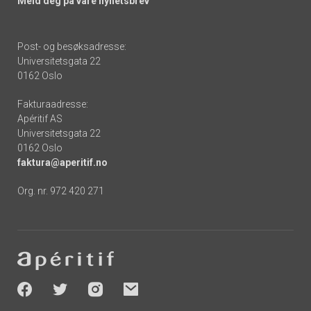
Meld deg på våre nyhetsbrev
Post- og besøksadresse:
Universitetsgata 22
0162 Oslo
Fakturaadresse:
Apéritif AS
Universitetsgata 22
0162 Oslo
faktura@aperitif.no
Org. nr. 972 420 271
Footer
-
socials