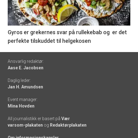
nå
-
6
Gyros er grekernes svar på rullekebab og er det
perfekte tilskuddet til helgekosen
Footer
Ansvarlig redaktør:
Aase E. Jacobsen
-
Daglig leder:
links
Jan H. Amundsen
Event manager:
Mina Hovden
All journalistikk er basert på
Vær
varsom-plakaten
og
Redaktørplakaten
Om informasjonskapsler