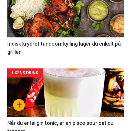
Indisk krydret tandoori-kylling lager du enkelt på
grillen
Forsiden
UKENS DRINK
akkurat
nå
+
-
2
Når du er lei gin tonic, er en pisco sour det du