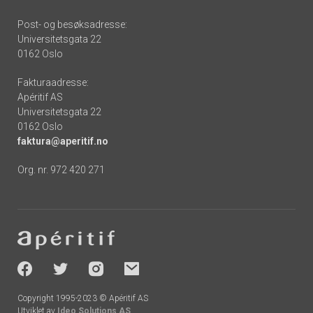
Post- og besøksadresse:
Universitetsgata 22
0162 Oslo
Fakturaadresse:
Apéritif AS
Universitetsgata 22
0162 Oslo
faktura@aperitif.no
Org. nr. 972 420 271
Footer
-
socials
Copyright 1995-2023 © Apéritif AS
Utviklet av
Ideo Solutions AS