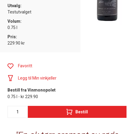
Utvalg:
Testutvalget
Volum:
0.75 l
Pris:
229.90 kr
Favoritt
Legg til Min vinkjeller
Bestill fra Vinmonopolet
0.75 l - kr 229.90
Bestill