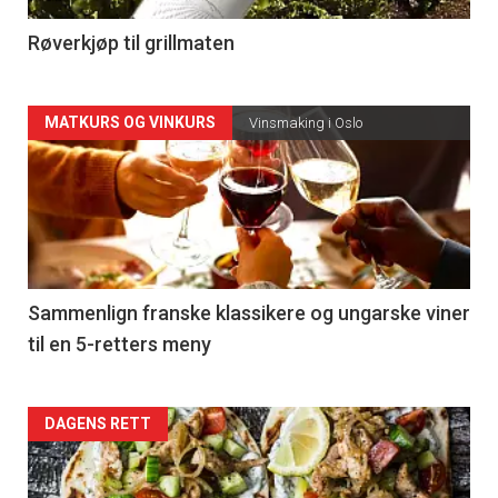
4
Røverkjøp til grillmaten
Forsiden
MATKURS OG VINKURS
Vinsmaking i Oslo
akkurat
nå
-
5
Sammenlign franske klassikere og ungarske viner
til en 5-retters meny
Forsiden
DAGENS RETT
akkurat