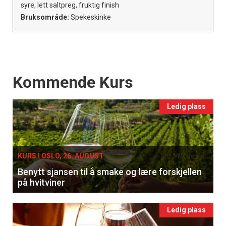
syre, lett saltpreg, fruktig finish
Bruksområde:
Spekeskinke
Events
Kommende Kurs
Ledig plass
KURS I OSLO, 26. AUGUST
Benytt sjansen til å smake og lære forskjellen
på hvitviner
Ledig plass