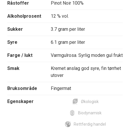
Råstoffer
Pinot Noir 100%
Alkoholprosent
12 % vol.
Sukker
3.7 gram per liter
Syre
6.1 gram per liter
Farge / lukt
Varmgulrosa. Syrlig moden gul frukt
Smak
Kremet anslag god syre, fin tørrhet
utover
Bruksområde
Fingermat
Egenskaper
Økologisk
Biodynamisk
Rettferdig handel