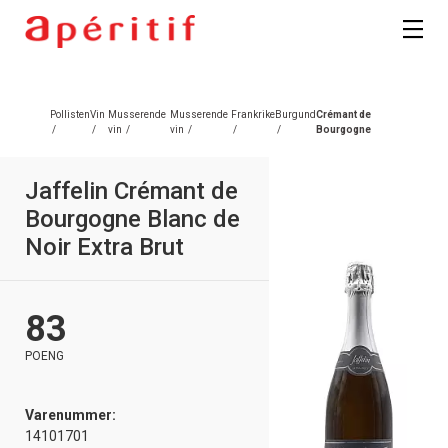
Registrer deg
Pollisten
Vin
Musserende
Musserende
Frankrike
Burgund
Crémant de
/
/
vin
/
vin
/
/
/
Bourgogne
Jaffelin Crémant de
Bourgogne Blanc de
Noir Extra Brut
83
POENG
Varenummer:
14101701