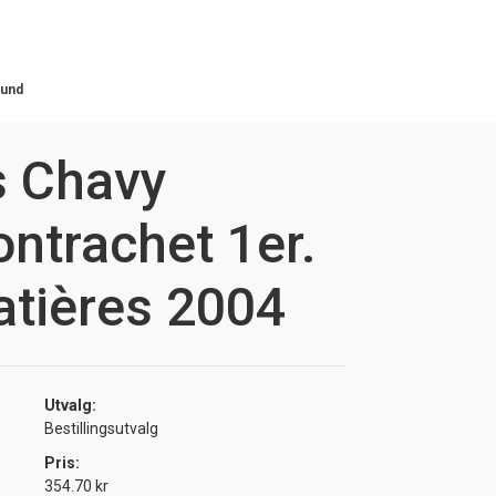
gund
s Chavy
ntrachet 1er.
latières 2004
Utvalg:
Bestillingsutvalg
Pris:
354.70 kr