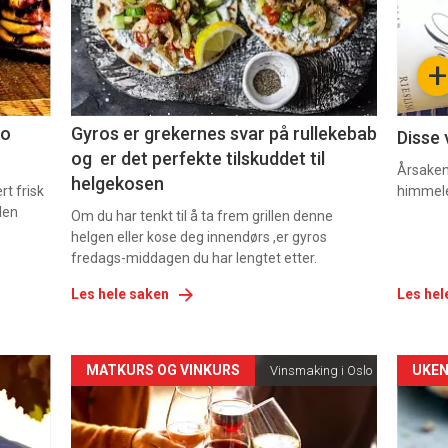
nå
nå
-
-
+
2
3
co
Gyros er grekernes svar på rullekebab
Disse 
og er det perfekte tilskuddet til
Årsaken 
helgekosen
t frisk
himmel
den
Om du har tenkt til å ta frem grillen denne
helgen eller kose deg innendørs ,er gyros
fredags-middagen du har lengtet etter.
Les hele saken
Les hel
Forsiden
For
MATKURS OG VINKURS
UKEN
Vinsmaking i Oslo
akkurat
akk