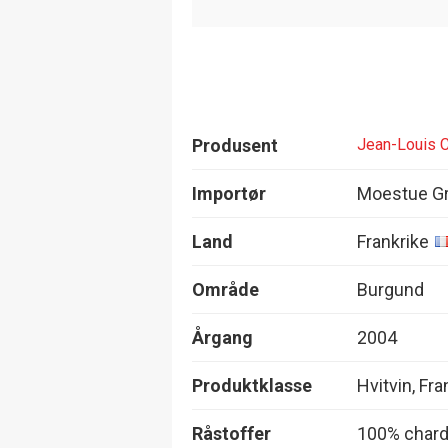
Produsent
Jean-Louis 
Importør
Moestue Gr
Land
Frankrike
Område
Burgund
Årgang
2004
Produktklasse
Hvitvin, Fr
Råstoffer
100% char