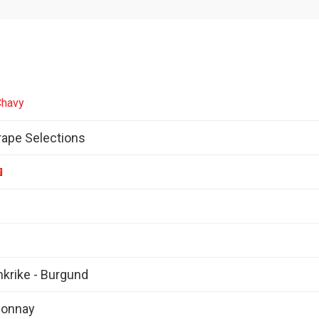
Chavy
ape Selections
ankrike - Burgund
donnay