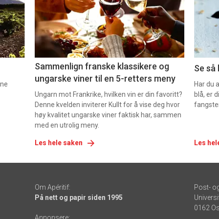
nå
nå
-
-
5
6
Sammenlign franske klassikere og
Se så 
ungarske viner til en 5-retters meny
nne
Har du 
Ungarn mot Frankrike, hvilken vin er din favoritt?
blå, er
Denne kvelden inviterer Kullt for å vise deg hvor
fangste
høy kvalitet ungarske viner faktisk har, sammen
med en utrolig meny.
Les hele saken
Les hel
Om Apéritif:
Post- o
På nett og papir siden 1995
Universi
0162 Os
Annonsere: