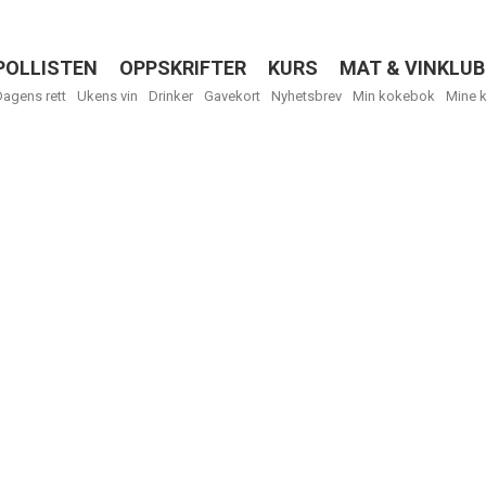
POLLISTEN
OPPSKRIFTER
KURS
MAT & VINKLUB
Menu
Dagens rett
Ukens vin
Drinker
Gavekort
Nyhetsbrev
Min kokebok
Mine 