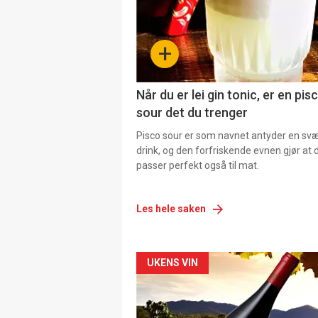
+
Når du er lei gin tonic, er en pis
sour det du trenger
Pisco sour er som navnet antyder en svær
drink, og den forfriskende evnen gjør at 
passer perfekt også til mat.
Les hele saken
Forsiden
UKENS VIN
akkurat