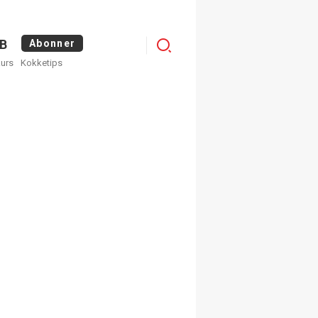
Menu
B
Abonner
kurs
Kokketips
profile