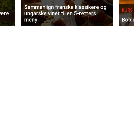
Sammenlign franske klassikere og
KURS 
lære
ungarske viner til en 5-retters
meny
Bobl