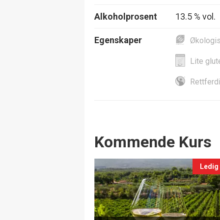
Alkoholprosent
13.5 % vol.
Egenskaper
Økologi
Lite glut
Rettferd
Events
Kommende Kurs
Ledig