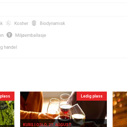
sk
Kosher
Biodynamisk
en
Miljøemballasje
ig handel
 plass
Ledig plass
KURS I OSLO, 27. AUGUST