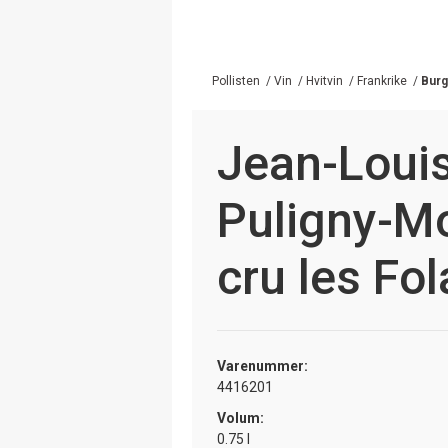
Pollisten
/
Vin
/
Hvitvin
/
Frankrike
/
Bur
Jean-Loui
Puligny-Mo
cru les Fo
Varenummer:
4416201
Volum:
0.75 l