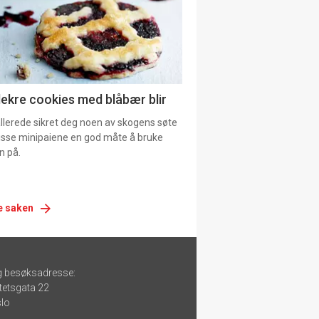
lekre cookies med blåbær blir
allerede sikret deg noen av skogens søte
 disse minipaiene en god måte å bruke
n på.
e saken
g besøksadresse:
tetsgata 22
lo