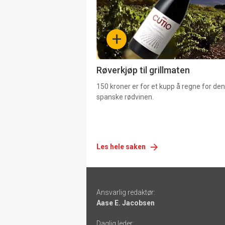
nå
-
+
4
Røverkjøp til grillmaten
150 kroner er for et kupp å regne for de
spanske rødvinen.
Les hele saken
Footer
Ansvarlig redaktør:
-
Aase E. Jacobsen
links
Daglig leder: