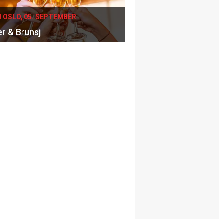
I OSLO, 05. SEPTEMBER
er & Brunsj