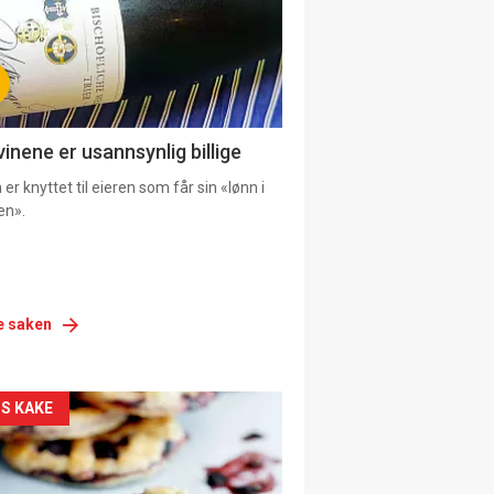
vinene er usannsynlig billige
er knyttet til eieren som får sin «lønn i
en».
e saken
siden
S KAKE
urat