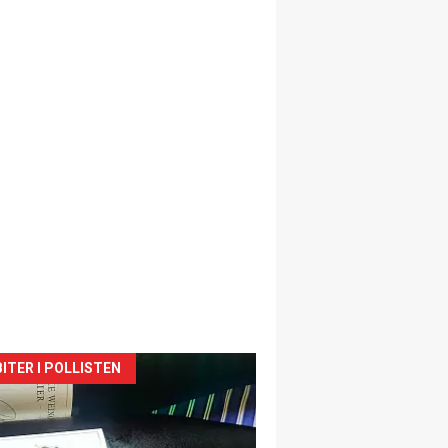
siden
ITER I POLLISTEN
urat