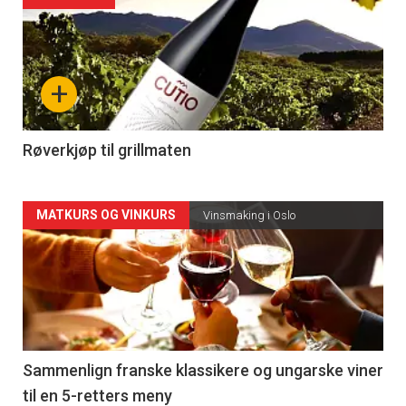
akkurat
nå
+
-
4
Røverkjøp til grillmaten
Forsiden
MATKURS OG VINKURS
Vinsmaking i Oslo
akkurat
nå
-
5
Sammenlign franske klassikere og ungarske viner
til en 5-retters meny