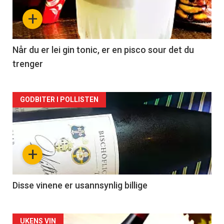
nå
+
-
2
Når du er lei gin tonic, er en pisco sour det du
trenger
Forsiden
GODBITER I POLLISTEN
akkurat
nå
+
-
3
Disse vinene er usannsynlig billige
Forsiden
UKENS VIN