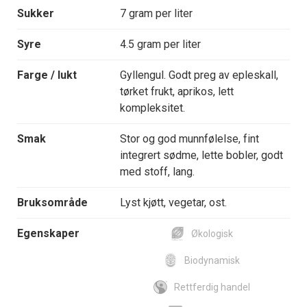
Sukker
7 gram per liter
Syre
4.5 gram per liter
Farge / lukt
Gyllengul. Godt preg av epleskall,
tørket frukt, aprikos, lett
kompleksitet.
Smak
Stor og god munnfølelse, fint
integrert sødme, lette bobler, godt
med stoff, lang.
Bruksområde
Lyst kjøtt, vegetar, ost.
Egenskaper
Økologisk
Biodynamisk
Rettferdig handel