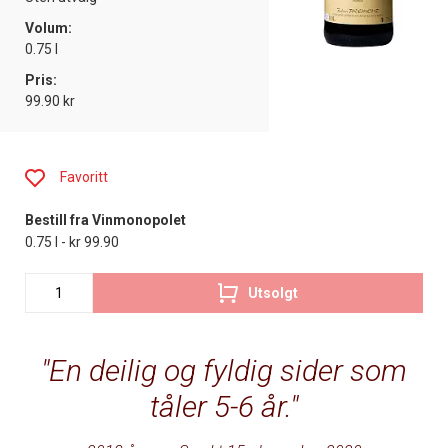
Volum:
0.75 l
Pris:
99.90 kr
Favoritt
Bestill fra Vinmonopolet
0.75 l - kr 99.90
Utsolgt
En deilig og fyldig sider som
tåler 5-6 år.