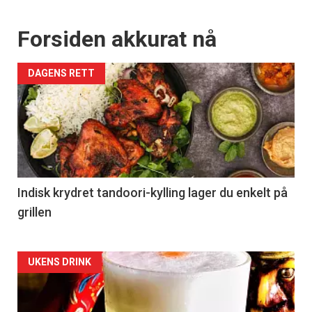
Forsiden akkurat nå
DAGENS RETT
Indisk krydret tandoori-kylling lager du enkelt på
grillen
Forsiden
UKENS DRINK
akkurat