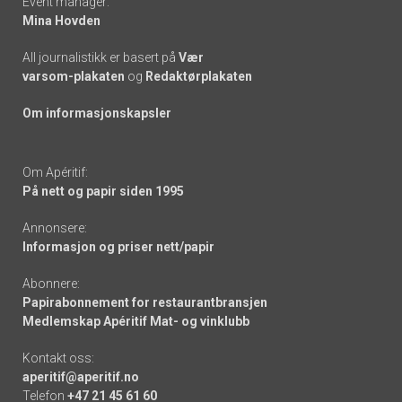
Event manager:
Mina Hovden
All journalistikk er basert på
Vær
varsom-plakaten
og
Redaktørplakaten
Om informasjonskapsler
Om Apéritif:
På nett og papir siden 1995
Annonsere:
Informasjon og priser nett/papir
Abonnere:
Papirabonnement for restaurantbransjen
Medlemskap Apéritif Mat- og vinklubb
Kontakt oss:
aperitif@aperitif.no
Telefon
+47 21 45 61 60