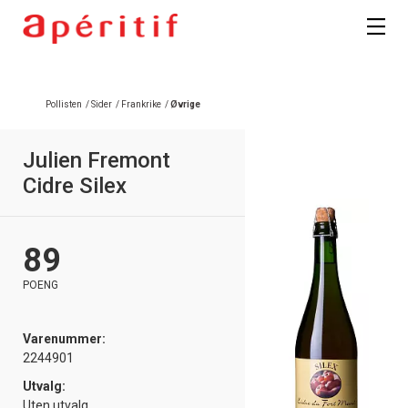
Registrer deg
Pollisten
/
Sider
/
Frankrike
/
Øvrige
Julien Fremont
Cidre Silex
89
POENG
Varenummer:
2244901
Utvalg:
Uten utvalg