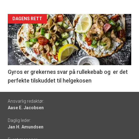
Forsiden
DAGENS RETT
akkurat
nå
-
6
Gyros er grekernes svar på rullekebab og er det
perfekte tilskuddet til helgekosen
Footer
Ansvarlig redaktør:
Aase E. Jacobsen
-
Daglig leder:
links
Jan H. Amundsen