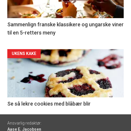
nå
-
5
Sammenlign franske klassikere og ungarske viner
til en 5-retters meny
Forsiden
UKENS KAKE
akkurat
nå
-
6
Se så lekre cookies med blåbær blir
Footer
Ansvarlig redaktør:
Aase E. Jacobsen