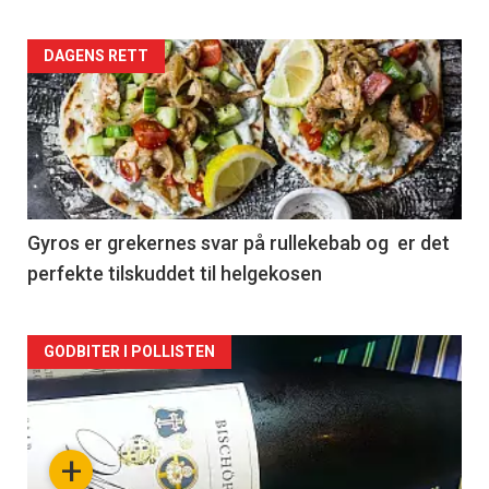
Forsiden
DAGENS RETT
akkurat
nå
-
2
Gyros er grekernes svar på rullekebab og er det
perfekte tilskuddet til helgekosen
Forsiden
GODBITER I POLLISTEN
akkurat
nå
+