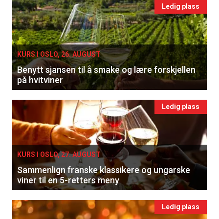
Ledig plass
KURS I OSLO, 26. AUGUST
Benytt sjansen til å smake og lære forskjellen
på hvitviner
Ledig plass
KURS I OSLO, 27. AUGUST
Sammenlign franske klassikere og ungarske
viner til en 5-retters meny
Ledig plass