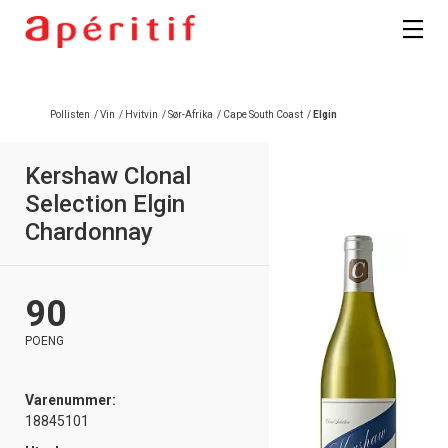
Registrer deg
Pollisten
/
Vin
/
Hvitvin
/
Sør-Afrika
/
Cape South Coast
/
Elgin
Kershaw Clonal
Selection Elgin
Chardonnay
90
POENG
Varenummer:
18845101