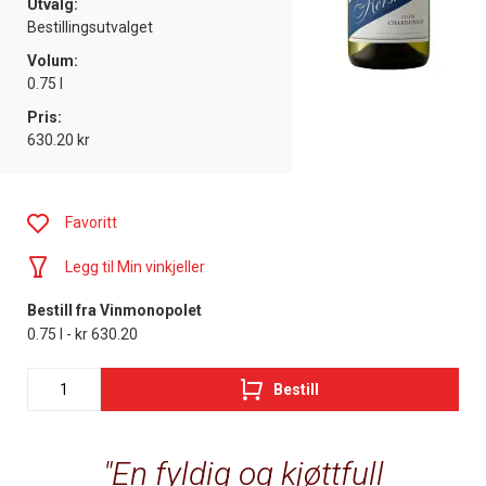
Utvalg:
Bestillingsutvalget
Volum:
0.75 l
Pris:
630.20 kr
Favoritt
Legg til Min vinkjeller
Bestill fra Vinmonopolet
0.75 l - kr 630.20
Bestill
En fyldig og kjøttfull