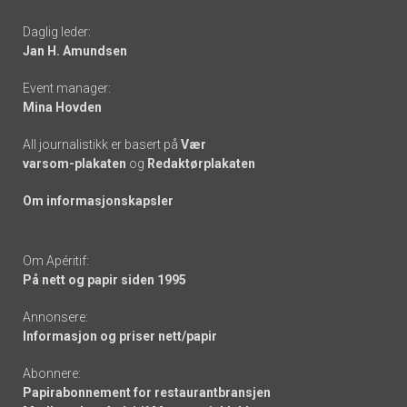
-
Daglig leder:
links
Jan H. Amundsen
Event manager:
Mina Hovden
All journalistikk er basert på
Vær
varsom-plakaten
og
Redaktørplakaten
Om informasjonskapsler
Om Apéritif:
På nett og papir siden 1995
Annonsere:
Informasjon og priser nett/papir
Abonnere:
Papirabonnement for restaurantbransjen