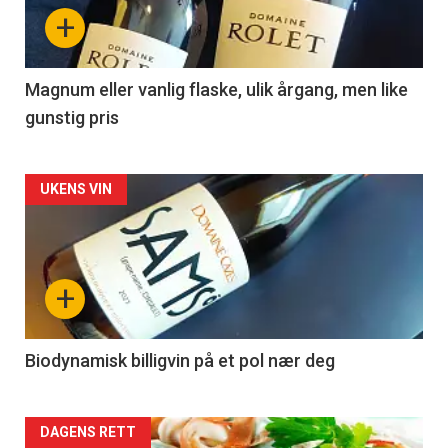
nå
+
-
3
Magnum eller vanlig flaske, ulik årgang, men like
gunstig pris
Forsiden
UKENS VIN
akkurat
nå
+
-
4
Biodynamisk billigvin på et pol nær deg
Forsiden
DAGENS RETT