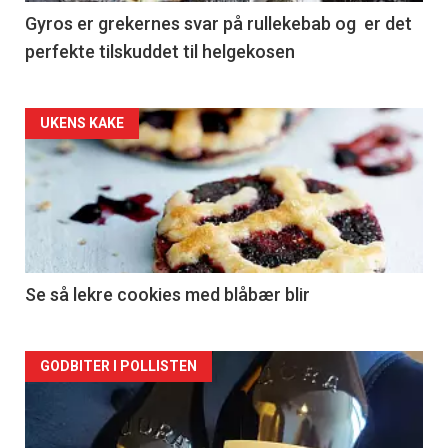
Gyros er grekernes svar på rullekebab og er det
perfekte tilskuddet til helgekosen
Forsiden
UKENS KAKE
akkurat
nå
-
2
Se så lekre cookies med blåbær blir
Forsiden
GODBITER I POLLISTEN
akkurat