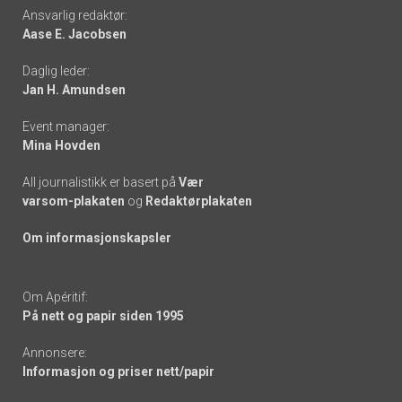
Footer
Ansvarlig redaktør:
Aase E. Jacobsen
-
Daglig leder:
links
Jan H. Amundsen
Event manager:
Mina Hovden
All journalistikk er basert på
Vær
varsom-plakaten
og
Redaktørplakaten
Om informasjonskapsler
Om Apéritif:
På nett og papir siden 1995
Annonsere:
Informasjon og priser nett/papir