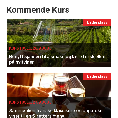
Events
Kommende Kurs
Ledig plass
KURS I OSLO, 26. AUGUST
Benytt sjansen til å smake og lære forskjellen
på hvitviner
Ledig plass
KURS I OSLO, 27. AUGUST
Sammenlign franske klassikere og ungarske
viner til en 5-retters meny