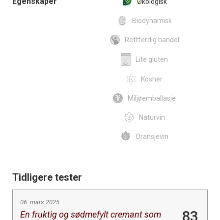
Egenskaper
Økologisk
Biodynamisk
Rettferdig handel
Lite gluten
Kosher
Miljøemballasje
Naturvin
Oransjevin
Tidligere tester
06. mars 2025
83
En fruktig og sødmefylt cremant som