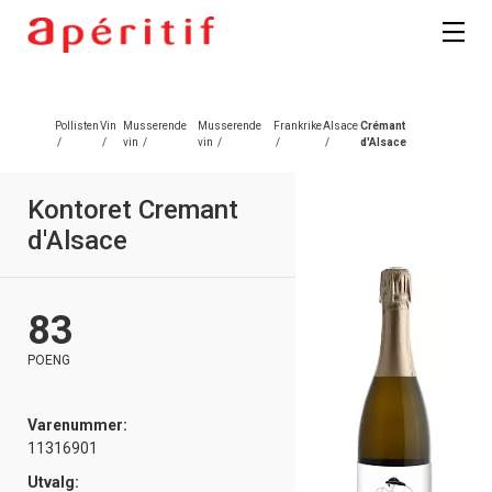
Registrer deg
Pollisten
Vin
Musserende
Musserende
Frankrike
Alsace
Crémant
/
/
vin
/
vin
/
/
/
d'Alsace
Kontoret Cremant
d'Alsace
83
POENG
Varenummer:
11316901
Utvalg: