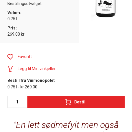
Bestillingsutvalget
Volum:
0.75 l
Pris:
269.00 kr
Favoritt
Legg til Min vinkjeller
Bestill fra Vinmonopolet
0.75 l - kr 269.00
Bestill
En lett sødmefylt men også