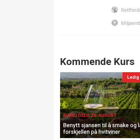
Rettferd
Miljøemb
Events
Kommende Kurs
Ledig
KURS I OSLO, 26. AUGUST
Benytt sjansen til å smake og 
forskjellen på hvitviner