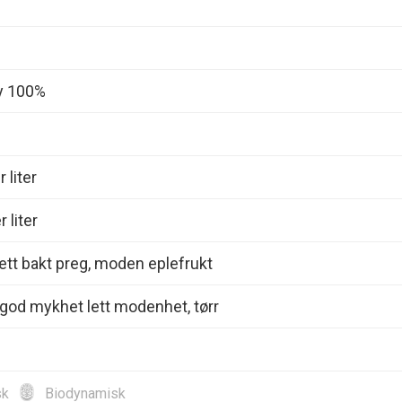
y 100%
 liter
 liter
ett bakt preg, moden eplefrukt
god mykhet lett modenhet, tørr
sk
Biodynamisk