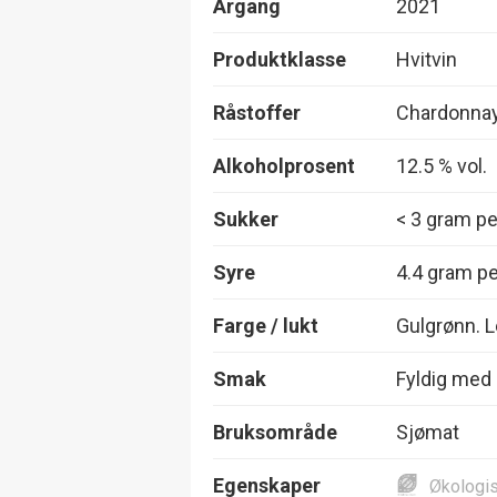
Årgang
2021
Produktklasse
Hvitvin
Råstoffer
Chardonna
Alkoholprosent
12.5 % vol.
Sukker
< 3 gram per
Syre
4.4 gram per
Farge / lukt
Gulgrønn. L
Smak
Fyldig med 
Bruksområde
Sjømat
Egenskaper
Økologi