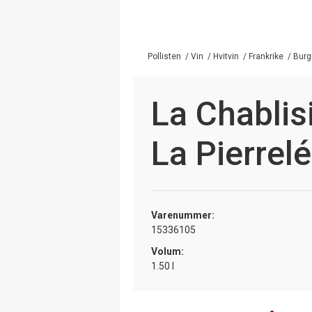
Pollisten
/
Vin
/
Hvitvin
/
Frankrike
/
Burg
La Chablis
La Pierrel
Varenummer:
15336105
Volum:
1.50 l