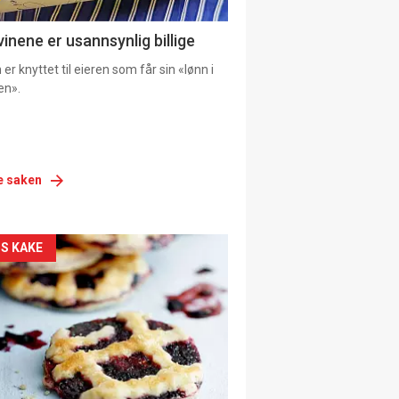
vinene er usannsynlig billige
er knyttet til eieren som får sin «lønn i
en».
e saken
siden
S KAKE
urat