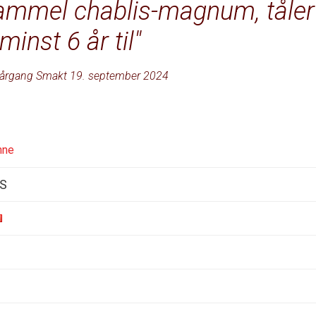
 gammel chablis-magnum, tåler
minst 6 år til
årgang Smakt 19. september 2024
nne
AS