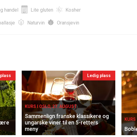
ig handel
Lite gluten
Kosher
allasje
Naturvin
Oransjevin
 plass
Ledig plass
KURS I OSLO, 27. AUGUST
Sammenlign franske klassikere og
KURS 
lære
ungarske viner til en 5-retters
meny
Bobl