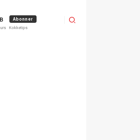
Menu
B
Abonner
kurs
Kokketips
profile
egistrer deg