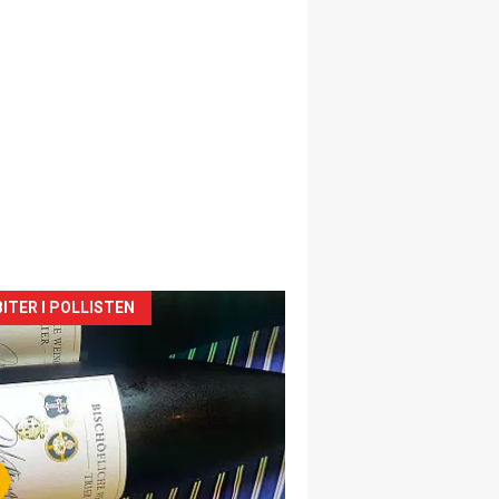
siden
ITER I POLLISTEN
urat