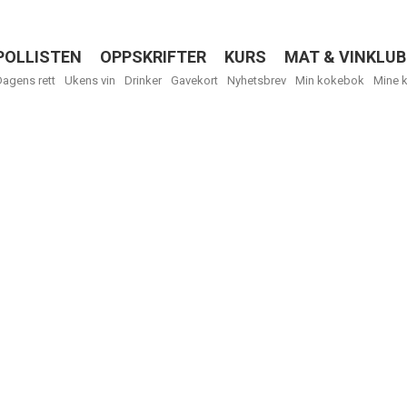
POLLISTEN
OPPSKRIFTER
KURS
MAT & VINKLUB
Menu
Dagens rett
Ukens vin
Drinker
Gavekort
Nyhetsbrev
Min kokebok
Mine 
R