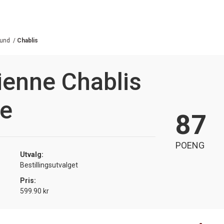
und
/
Chablis
ienne Chablis
ée
87
POENG
Utvalg:
Bestillingsutvalget
Pris:
599.90 kr