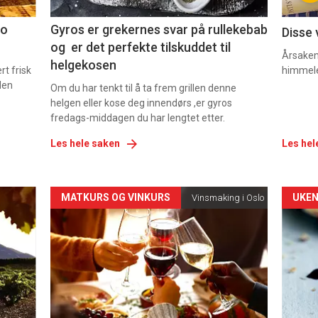
2
3
co
Gyros er grekernes svar på rullekebab
Disse 
og er det perfekte tilskuddet til
Årsaken 
helgekosen
t frisk
himmel
den
Om du har tenkt til å ta frem grillen denne
helgen eller kose deg innendørs ,er gyros
fredags-middagen du har lengtet etter.
Les hele saken
Les hel
Forsiden
For
MATKURS OG VINKURS
UKEN
Vinsmaking i Oslo
akkurat
akk
nå
nå
-
-