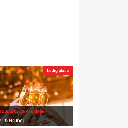
Ledig plass
I OSLO, 05. SEPTEMBER
er & Brunsj