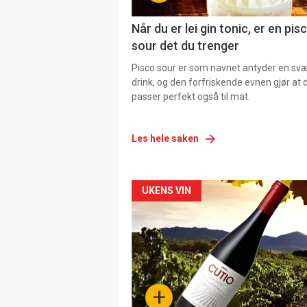
Når du er lei gin tonic, er en pis
sour det du trenger
Pisco sour er som navnet antyder en svær
drink, og den forfriskende evnen gjør at 
passer perfekt også til mat.
Les hele saken
Forsiden
UKENS VIN
akkurat
nå
-
+