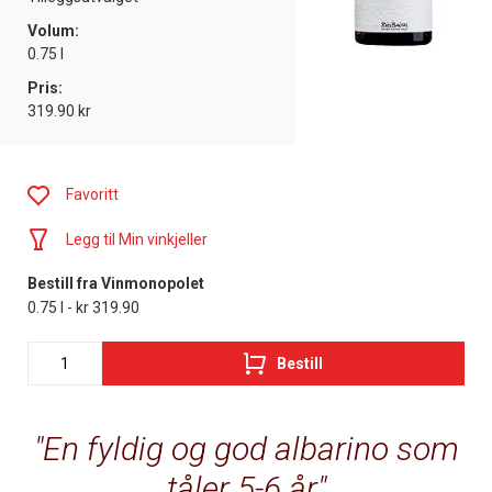
Volum:
0.75 l
Pris:
319.90 kr
Favoritt
Legg til Min vinkjeller
Bestill fra Vinmonopolet
0.75 l - kr 319.90
Bestill
En fyldig og god albarino som
tåler 5-6 år