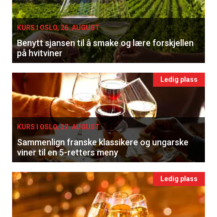
KURS I OSLO, 26. AUGUST
Benytt sjansen til å smake og lære forskjellen
på hvitviner
Ledig plass
KURS I OSLO, 27. AUGUST
Sammenlign franske klassikere og ungarske
viner til en 5-retters meny
Ledig plass