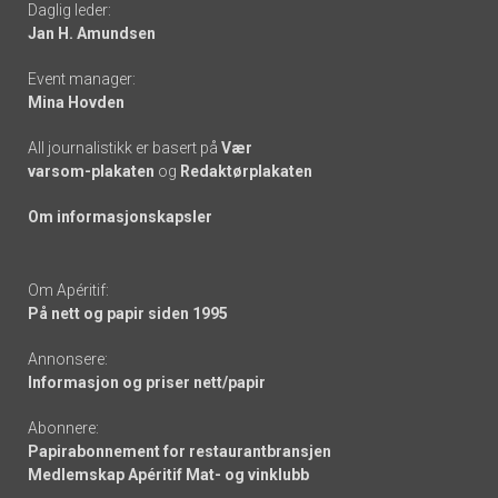
Daglig leder:
links
Jan H. Amundsen
Event manager:
Mina Hovden
All journalistikk er basert på
Vær
varsom-plakaten
og
Redaktørplakaten
Om informasjonskapsler
Om Apéritif:
På nett og papir siden 1995
Annonsere:
Informasjon og priser nett/papir
Abonnere:
Papirabonnement for restaurantbransjen
Medlemskap Apéritif Mat- og vinklubb