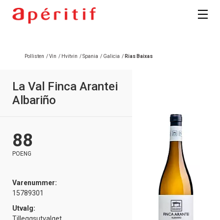
Registrer deg
Pollisten
/
Vin
/
Hvitvin
/
Spania
/
Galicia
/
Rias Baixas
La Val Finca Arantei
Albariño
88
POENG
Varenummer:
15789301
Utvalg:
Tilleggsutvalget