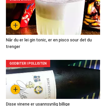
Forsiden
akkurat
nå
+
-
2
Når du er lei gin tonic, er en pisco sour det du
trenger
Forsiden
GODBITER I POLLISTEN
akkurat
nå
+
-
3
Disse vinene er usannsynlig billige