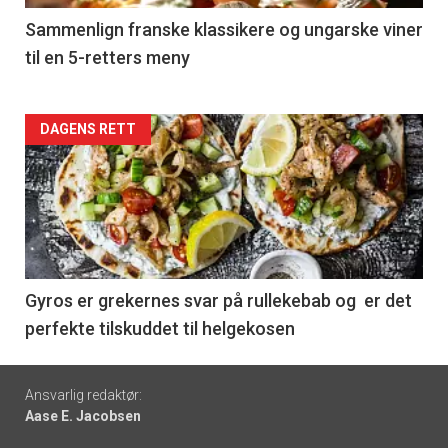
5
Sammenlign franske klassikere og ungarske viner
til en 5-retters meny
Forsiden
DAGENS RETT
akkurat
nå
-
6
Gyros er grekernes svar på rullekebab og er det
perfekte tilskuddet til helgekosen
Footer
Ansvarlig redaktør:
Aase E. Jacobsen
-