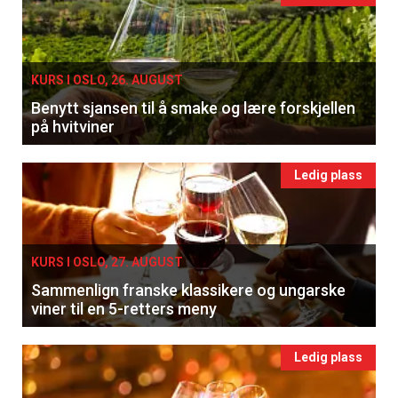
KURS I OSLO, 26. AUGUST
Benytt sjansen til å smake og lære forskjellen
på hvitviner
Ledig plass
KURS I OSLO, 27. AUGUST
Sammenlign franske klassikere og ungarske
viner til en 5-retters meny
Ledig plass