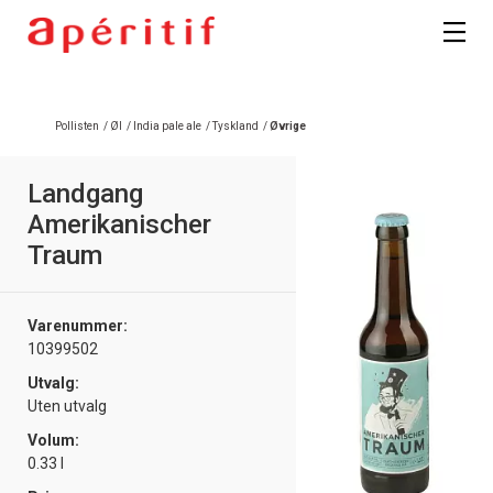
Registrer deg
Pollisten
/
Øl
/
India pale ale
/
Tyskland
/
Øvrige
Landgang
Amerikanischer
Traum
Varenummer:
10399502
Utvalg:
Uten utvalg
Volum:
0.33 l