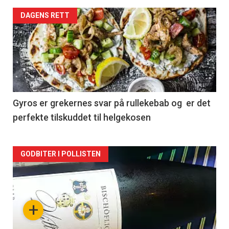
Forsiden
DAGENS RETT
akkurat
nå
-
2
Gyros er grekernes svar på rullekebab og er det
perfekte tilskuddet til helgekosen
Forsiden
GODBITER I POLLISTEN
akkurat
nå
+
-