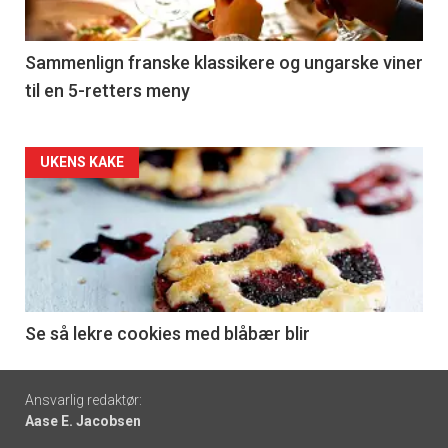
-
5
Sammenlign franske klassikere og ungarske viner
til en 5-retters meny
Forsiden
UKENS KAKE
akkurat
nå
-
6
Se så lekre cookies med blåbær blir
Footer
Ansvarlig redaktør:
Aase E. Jacobsen
-