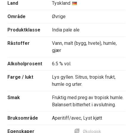
Land
Tyskland
Område
Øvrige
Produktklasse
India pale ale
Råstoffer
Vann, malt (bygg, hvete), humle,
gjær
Alkoholprosent
6.5 % vol.
Farge / lukt
Lys gyllen. Sitrus, tropisk frukt,
humle og urter.
Smak
Fruktig med preg av tropisk humle.
Balansert bitterhet i avslutning.
Bruksområde
Aperitiff/avec, Lyst kjøtt
Egenskaper
Økologisk