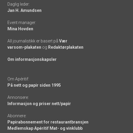
Daglig leder:
links
Jan H. Amundsen
Event manager:
Mina Hovden
All journalistikk er basert på
Vær
varsom-plakaten
og
Redaktørplakaten
Om informasjonskapsler
Om Apéritif:
På nett og papir siden 1995
Annonsere:
Informasjon og priser nett/papir
Abonnere:
Papirabonnement for restaurantbransjen
Medlemskap Apéritif Mat- og vinklubb