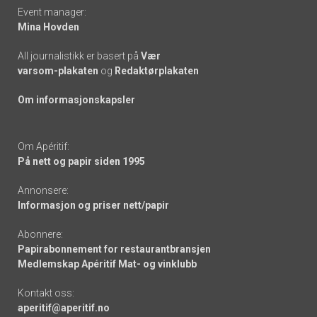
Event manager:
Mina Hovden
All journalistikk er basert på
Vær
varsom-plakaten
og
Redaktørplakaten
Om informasjonskapsler
Om Apéritif:
På nett og papir siden 1995
Annonsere:
Informasjon og priser nett/papir
Abonnere:
Papirabonnement for restaurantbransjen
Medlemskap Apéritif Mat- og vinklubb
Kontakt oss:
aperitif@aperitif.no