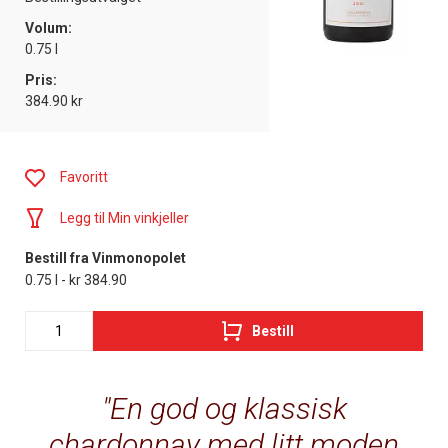
Volum:
0.75 l
Pris:
384.90 kr
Favoritt
Legg til Min vinkjeller
Bestill fra Vinmonopolet
0.75 l - kr 384.90
Bestill
En god og klassisk
chardonnay med litt moden