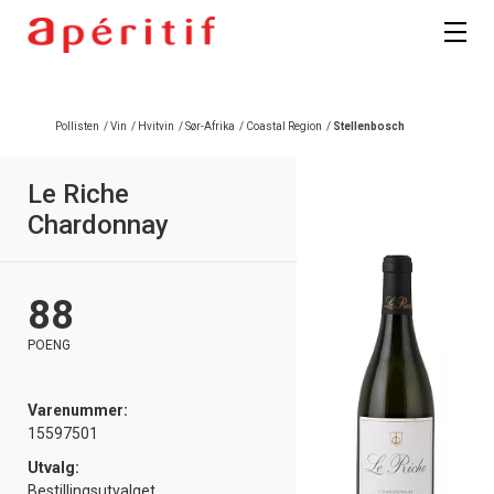
Registrer deg
Pollisten
/
Vin
/
Hvitvin
/
Sør-Afrika
/
Coastal Region
/
Stellenbosch
Le Riche
Chardonnay
88
POENG
Varenummer:
15597501
Utvalg:
Bestillingsutvalget