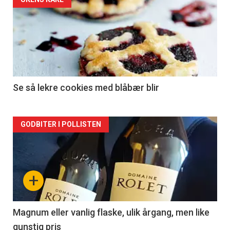
Forsiden
akkurat
nå
-
2
Se så lekre cookies med blåbær blir
Forsiden
GODBITER I POLLISTEN
akkurat
nå
+
-
3
Magnum eller vanlig flaske, ulik årgang, men like
gunstig pris