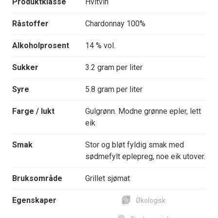
Produktklasse
Hvitvin
Råstoffer
Chardonnay 100%
Alkoholprosent
14 % vol.
Sukker
3.2 gram per liter
Syre
5.8 gram per liter
Farge / lukt
Gulgrønn. Modne grønne epler, lett
eik
Smak
Stor og bløt fyldig smak med
sødmefylt eplepreg, noe eik utover.
Bruksområde
Grillet sjømat
Egenskaper
Økologisk