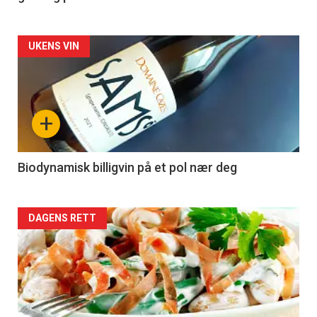
Forsiden
UKENS VIN
akkurat
nå
+
-
4
Biodynamisk billigvin på et pol nær deg
Forsiden
DAGENS RETT
akkurat
nå
-