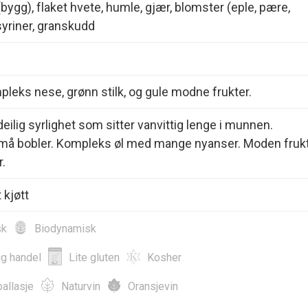
(bygg), flaket hvete, humle, gjær, blomster (eple, pære,
syriner, granskudd
pleks nese, grønn stilk, og gule modne frukter.
deilig syrlighet som sitter vanvittig lenge i munnen.
å bobler. Kompleks øl med mange nyanser. Moden fruk
.
 kjøtt
sk
Biodynamisk
ig handel
Lite gluten
Kosher
allasje
Naturvin
Oransjevin