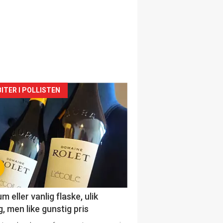
siden
ITER I POLLISTEN
urat
 eller vanlig flaske, ulik
, men like gunstig pris