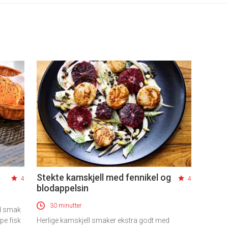
Stekte kamskjell med fennikel og
4
4
blodappelsin
30 minutter
d smak
ype fisk
Herlige kamskjell smaker ekstra godt med