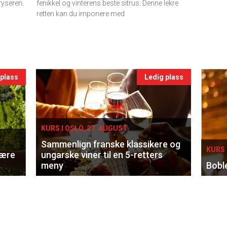
ryseren.
fenikkel og vinterens beste sitrus. Denne lekre
retten kan du imponere med
 plass
Ledig plass
KURS I OSLO, 27. AUGUST
Sammenlign franske klassikere og
KURS 
lære
ungarske viner til en 5-retters
meny
Bobl