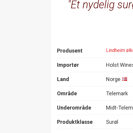
Et nydelig su
Produsent
Lindheim øl
Importør
Holst Wine
Land
Norge
Område
Telemark
Underområde
Midt-Telem
Produktklasse
Surøl