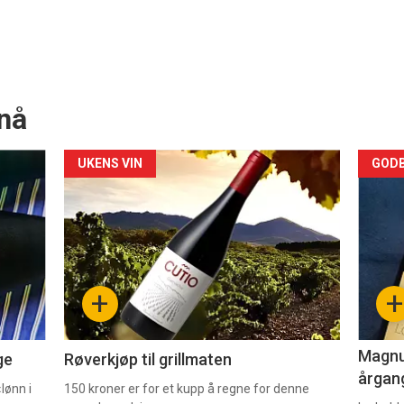
nå
Forsiden
For
UKENS VIN
GODB
akkurat
akk
nå
nå
-
-
+
+
2
3
Magnum
ge
Røverkjøp til grillmaten
årgang
lønn i
150 kroner er for et kupp å regne for denne