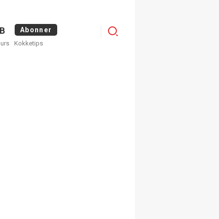
Menu
B
Abonner
kurs
Kokketips
profile