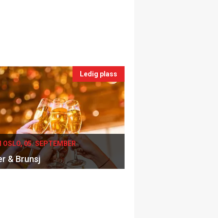
Ledig plass
I OSLO, 05. SEPTEMBER
er & Brunsj