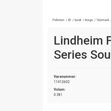
Pollisten
/
Øl
/
Surøl
/
Norge
/
Telemark
Lindheim F
Series Sou
Varenummer:
11412602
Volum:
0.38 l