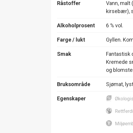
Råstoffer
Vann, malt 
kirsebær), 
Alkoholprosent
6 % vol.
Farge / lukt
Gyllen. Kom
Smak
Fantastisk 
Kremede sm
og blomster
Bruksområde
Sjømat, lyst
Egenskaper
Økologi
Rettferd
Miljøemb