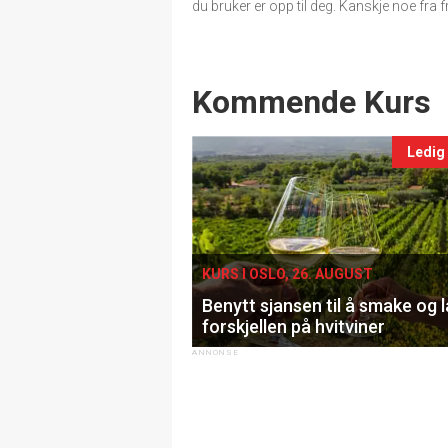
du bruker er opp til deg. Kanskje noe fra f
Events
Kommende Kurs
Ledig
KURS I OSLO, 26. AUGUST
Benytt sjansen til å smake og 
forskjellen på hvitviner