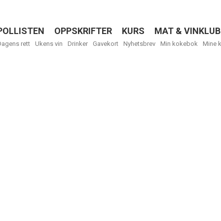
POLLISTEN
OPPSKRIFTER
KURS
MAT & VINKLUB
Menu
Dagens rett
Ukens vin
Drinker
Gavekort
Nyhetsbrev
Min kokebok
Mine 