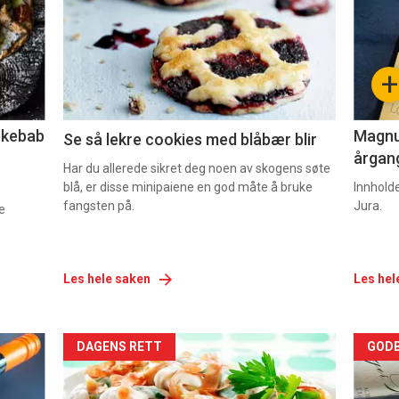
nå
nå
-
-
+
2
3
lekebab
Magnum
Se så lekre cookies med blåbær blir
årgang
Har du allerede sikret deg noen av skogens søte
blå, er disse minipaiene en god måte å bruke
Innhold
fangsten på.
Jura.
e
Les hele saken
Les hel
Forsiden
For
DAGENS RETT
GODB
akkurat
akk