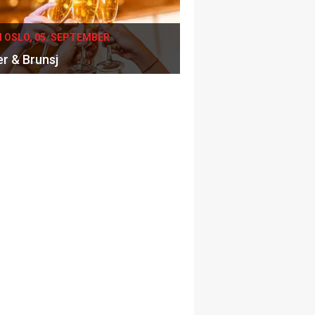
I OSLO, 05. SEPTEMBER
er & Brunsj