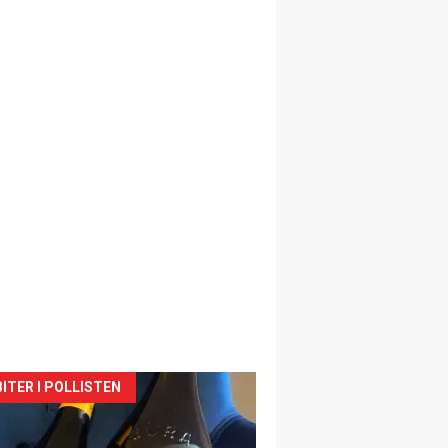
siden
ITER I POLLISTEN
urat