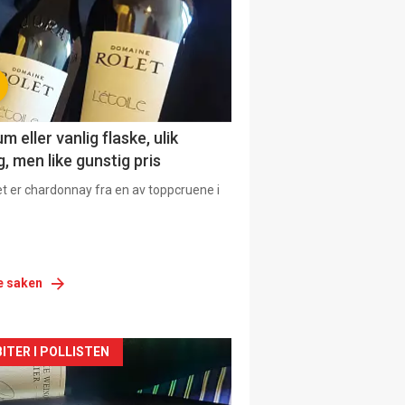
 eller vanlig flaske, ulik
, men like gunstig pris
et er chardonnay fra en av toppcruene i
e saken
siden
ITER I POLLISTEN
urat