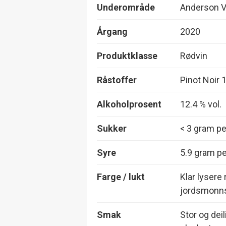
Underområde
Anderson V
Årgang
2020
Produktklasse
Rødvin
Råstoffer
Pinot Noir
Alkoholprosent
12.4 % vol.
Sukker
< 3 gram per
Syre
5.9 gram per
Farge / lukt
Klar lysere
jordsmonns
Smak
Stor og dei