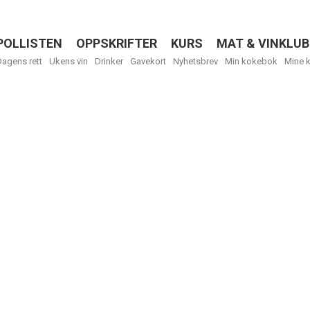
POLLISTEN
OPPSKRIFTER
KURS
MAT & VINKLUB
Menu
Dagens rett
Ukens vin
Drinker
Gavekort
Nyhetsbrev
Min kokebok
Mine 
R