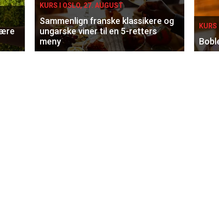
KURS I OSLO, 27. AUGUST
Sammenlign franske klassikere og
KURS 
lære
ungarske viner til en 5-retters
meny
Bobl