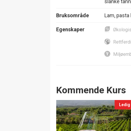
slanke tanni
Bruksområde
Lam, pasta l
Egenskaper
Økologi
Rettferd
Miljøemb
Events
Kommende Kurs
Ledig