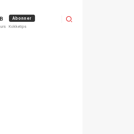
Menu
B
Abonner
kurs
Kokketips
profile
egistrer deg