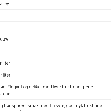
alley
 100%
 liter
 liter
 rød. Elegant og delikat med lyse frukttoner, pene
toner.
lig transparent smak med fin syre, god myk frukt fine