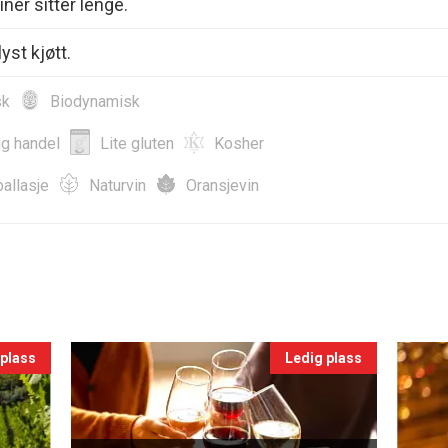
ner sitter lenge.
yst kjøtt.
sk
Biodynamisk
ig handel
Lite gluten
Kosher
allasje
Naturvin
Oransjevin
 plass
Ledig plass