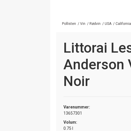
Pollisten
/
Vin
/
Rødvin
/
USA
/
California
Littorai L
Anderson V
Noir
Varenummer:
13657301
Volum:
0.75 l