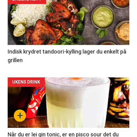
Indisk krydret tandoori-kylling lager du enkelt på
grillen
Forsiden
UKENS DRINK
akkurat
nå
+
-
2
Når du er lei gin tonic, er en pisco sour det du