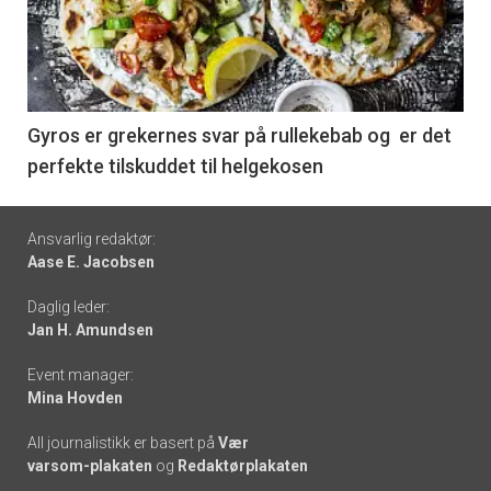
nå
-
6
Gyros er grekernes svar på rullekebab og er det
perfekte tilskuddet til helgekosen
Footer
Ansvarlig redaktør:
Aase E. Jacobsen
-
Daglig leder:
links
Jan H. Amundsen
Event manager:
Mina Hovden
All journalistikk er basert på
Vær
varsom-plakaten
og
Redaktørplakaten