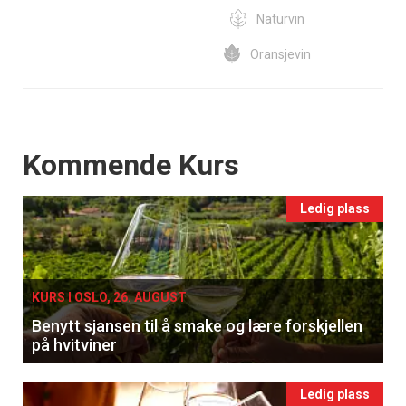
Naturvin
Oransjevin
Events
Kommende Kurs
Ledig plass
KURS I OSLO, 26. AUGUST
Benytt sjansen til å smake og lære forskjellen
på hvitviner
Ledig plass