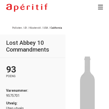
Pollisten
/
Øl
/
Klosterstil
/
USA
/
California
Lost Abbey 10
Commandments
93
POENG
Varenummer:
9575701
Utvalg:
Uten utvalg