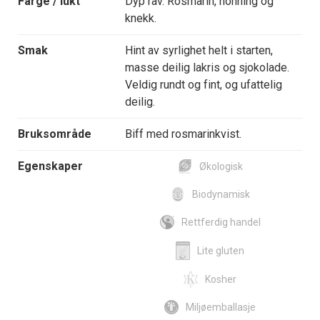
Farge / lukt
Dyp rav. Rosmarin, honning og
knekk.
Smak
Hint av syrlighet helt i starten,
masse deilig lakris og sjokolade.
Veldig rundt og fint, og ufattelig
deilig.
Bruksområde
Biff med rosmarinkvist.
Egenskaper
Økologisk
Biodynamisk
Rettferdig handel
Lite gluten
Kosher
Miljøemballasje