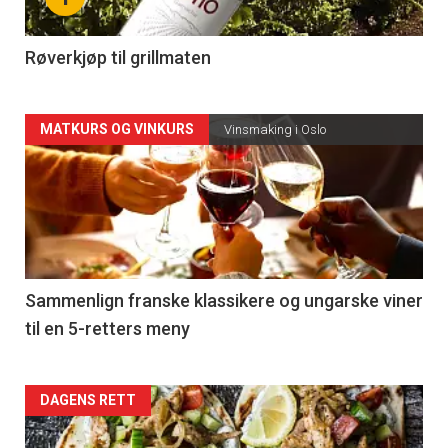
-
4
Røverkjøp til grillmaten
Forsiden
MATKURS OG VINKURS
Vinsmaking i Oslo
akkurat
nå
-
5
Sammenlign franske klassikere og ungarske viner
til en 5-retters meny
Forsiden
DAGENS RETT
akkurat