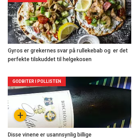
akkurat
nå
-
2
Gyros er grekernes svar på rullekebab og er det
perfekte tilskuddet til helgekosen
Forsiden
GODBITER I POLLISTEN
akkurat
nå
+
-
3
Disse vinene er usannsynlig billige