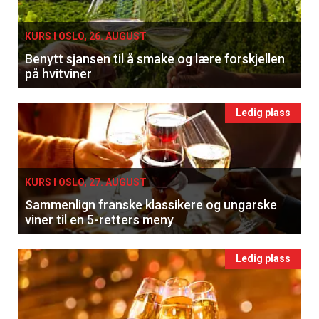
KURS I OSLO, 26. AUGUST
Benytt sjansen til å smake og lære forskjellen
på hvitviner
Ledig plass
KURS I OSLO, 27. AUGUST
Sammenlign franske klassikere og ungarske
viner til en 5-retters meny
Ledig plass