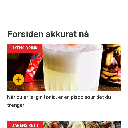
Forsiden akkurat nå
UKENS DRINK
+
Når du er lei gin tonic, er en pisco sour det du
trenger
Forsiden
DAGENS RETT