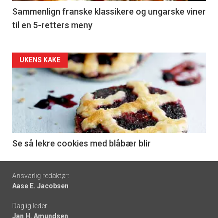
5
Sammenlign franske klassikere og ungarske viner
til en 5-retters meny
Forsiden
UKENS KAKE
akkurat
nå
-
6
Se så lekre cookies med blåbær blir
Footer
Ansvarlig redaktør:
Aase E. Jacobsen
-
Daglig leder:
links
Jan H. Amundsen