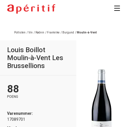
Registrer deg
Pollisten
/
Vin
/
Rødvin
/
Frankrike
/
Burgund
/
Moulin-à-Vent
Louis Boillot
Moulin-à-Vent Les
Brussellions
88
POENG
Varenummer:
17089701