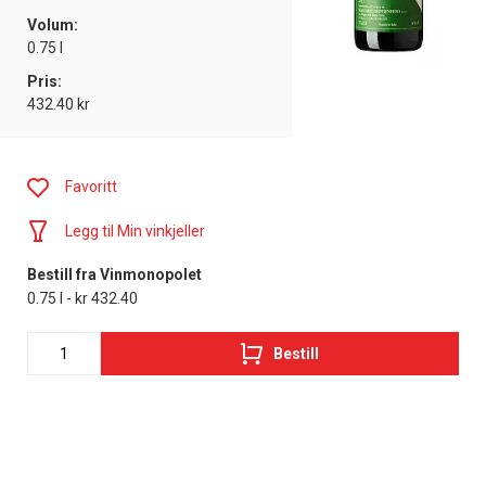
Volum:
0.75 l
Pris:
432.40 kr
Favoritt
Legg til Min vinkjeller
Bestill fra Vinmonopolet
0.75 l - kr 432.40
Bestill