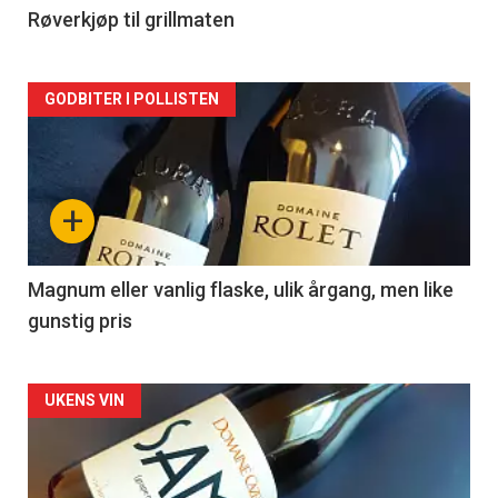
2
Røverkjøp til grillmaten
Forsiden
GODBITER I POLLISTEN
akkurat
nå
+
-
3
Magnum eller vanlig flaske, ulik årgang, men like
gunstig pris
Forsiden
UKENS VIN
akkurat