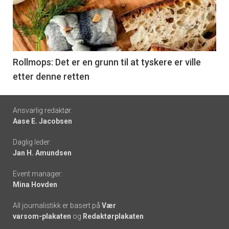
nå
-
6
Rollmops: Det er en grunn til at tyskere er ville
etter denne retten
Footer
Ansvarlig redaktør:
Aase E. Jacobsen
-
Daglig leder:
links
Jan H. Amundsen
Event manager:
Mina Hovden
All journalistikk er basert på
Vær
varsom-plakaten
og
Redaktørplakaten