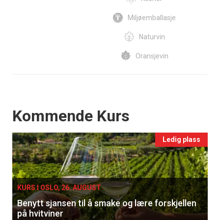
Miljøemballasje
Naturvin
Oransjevin
Events
Kommende Kurs
Ledig plass
KURS I OSLO, 26. AUGUST
Benytt sjansen til å smake og lære forskjellen
på hvitviner