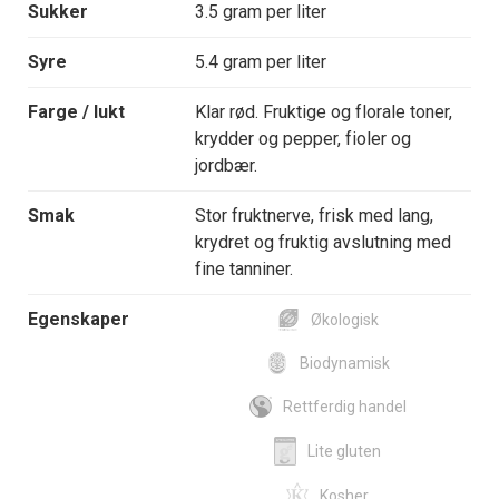
Sukker
3.5 gram per liter
Syre
5.4 gram per liter
Farge / lukt
Klar rød. Fruktige og florale toner,
krydder og pepper, fioler og
jordbær.
Smak
Stor fruktnerve, frisk med lang,
krydret og fruktig avslutning med
fine tanniner.
Egenskaper
Økologisk
Biodynamisk
Rettferdig handel
Lite gluten
Kosher