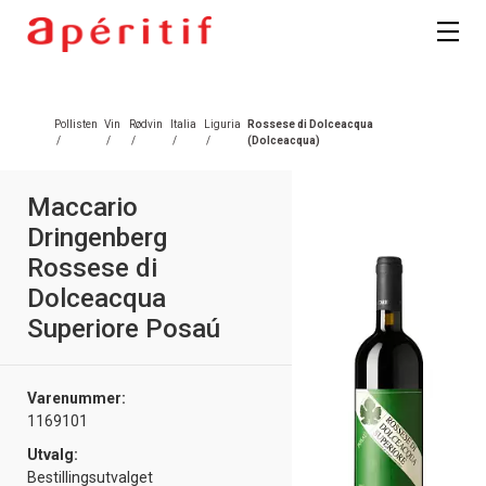
Registrer deg
Pollisten
Vin
Rødvin
Italia
Liguria
Rossese di Dolceacqua
/
/
/
/
/
(Dolceacqua)
Maccario
Dringenberg
Rossese di
Dolceacqua
Superiore Posaú
Varenummer:
1169101
Utvalg:
Bestillingsutvalget