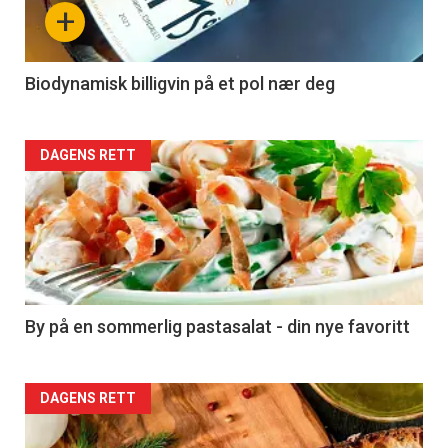
nå
+
-
4
Biodynamisk billigvin på et pol nær deg
Forsiden
DAGENS RETT
akkurat
nå
-
5
By på en sommerlig pastasalat - din nye favoritt
Forsiden
DAGENS RETT
akkurat