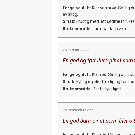
Farge og duft:
Klar varmrød. Saftig d
av skog.
Smak:
Fruktig med lett sødme i frukten,
Bruksområde:
Lam, pasta, pizza.
20. januar 2022
En god og tørr Jura-pinot som 
Farge og duft:
Klar rød. Saftig og fru
Smak:
Fyldig og bløt fruktig og fast s
Bruksområde:
Pasta, lyst kjøtt.
20. november 2021
En god Jura-pinot som tåler 5-
Farge og duft:
Klar rød. God og aroma