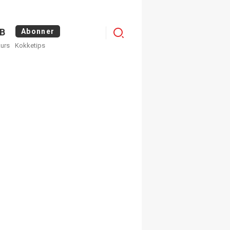
Menu
B
Abonner
kurs
Kokketips
profile
egistrer deg