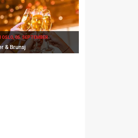
I OSLO, 05. SEPTEMBER
er & Brunsj