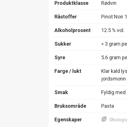
Produktklasse
Rødvin
Råstoffer
Pinot Noir
Alkoholprosent
12.5 % vol.
Sukker
< 3 gram per
Syre
5.6 gram per
Farge / lukt
Klar kald ly
jordsmonn
Smak
Fyldig med m
Bruksområde
Pasta
Egenskaper
Økologi