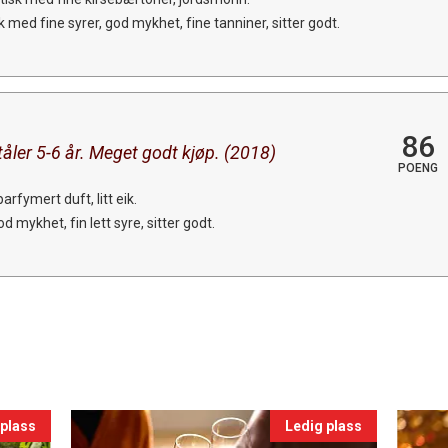
med fine syrer, god mykhet, fine tanniner, sitter godt.
86
åler 5-6 år. Meget godt kjøp. (2018)
POENG
parfymert duft, litt eik.
mykhet, fin lett syre, sitter godt.
 plass
Ledig plass