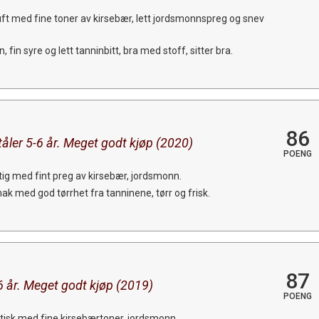
uft med fine toner av kirsebær, lett jordsmonnspreg og snev
 fin syre og lett tanninbitt, bra med stoff, sitter bra.
86
tåler 5-6 år. Meget godt kjøp (2020)
POENG
ktig med fint preg av kirsebær, jordsmonn.
mak med god tørrhet fra tanninene, tørr og frisk.
87
6 år. Meget godt kjøp (2019)
POENG
tisk med fine kirsebærtoner, jordsmonn.