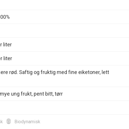
 100%
 liter
 liter
sere rød. Saftig og fruktig med fine eiketoner, lett
ye ung frukt, pent bitt, tørr
sk
Biodynamisk