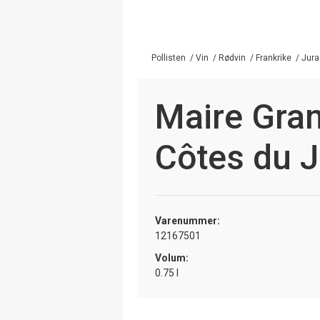
Pollisten
/
Vin
/
Rødvin
/
Frankrike
/
Jura
Maire Gran
Côtes du J
Varenummer:
12167501
Volum:
0.75 l