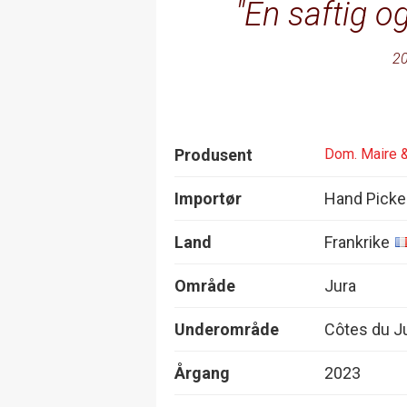
En saftig og
20
Produsent
Dom. Maire &
Importør
Hand Picke
Land
Frankrike
Område
Jura
Underområde
Côtes du J
Årgang
2023