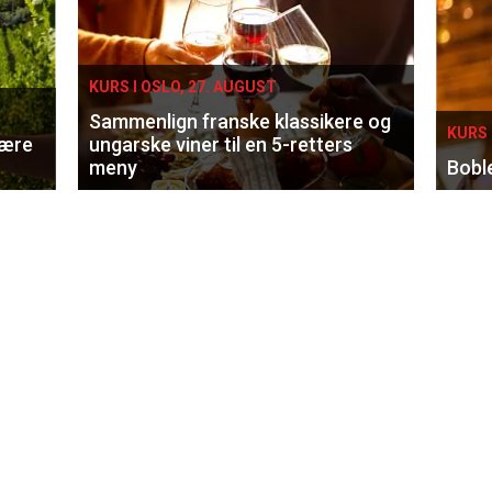
KURS I OSLO, 27. AUGUST
Sammenlign franske klassikere og
KURS 
lære
ungarske viner til en 5-retters
meny
Bobl