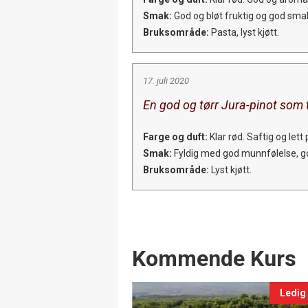
Smak:
God og bløt fruktig og god smak 
Bruksområde:
Pasta, lyst kjøtt.
17. juli 2020
En god og tørr Jura-pinot som t
Farge og duft:
Klar rød. Saftig og lett 
Smak:
Fyldig med god munnfølelse, god 
Bruksområde:
Lyst kjøtt.
Events
Kommende Kurs
Ledig