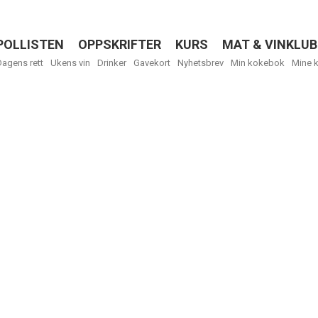
POLLISTEN
OPPSKRIFTER
KURS
MAT & VINKLUB
Menu
Dagens rett
Ukens vin
Drinker
Gavekort
Nyhetsbrev
Min kokebok
Mine 
R