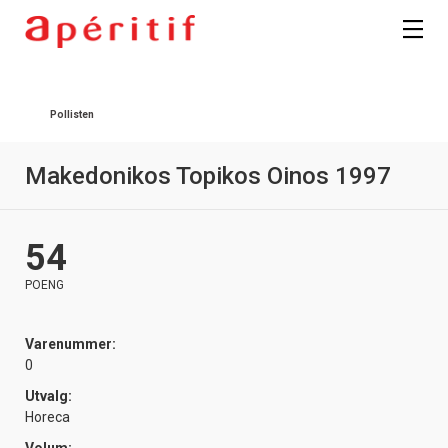
Registrer deg
Pollisten
Makedonikos Topikos Oinos 1997
54
POENG
Varenummer:
0
Utvalg:
Horeca