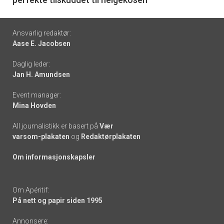
Footer
Ansvarlig redaktør:
Aase E. Jacobsen
-
Daglig leder:
links
Jan H. Amundsen
Event manager:
Mina Hovden
All journalistikk er basert på
Vær
varsom-plakaten
og
Redaktørplakaten
Om informasjonskapsler
Om Apéritif:
På nett og papir siden 1995
Annonsere: