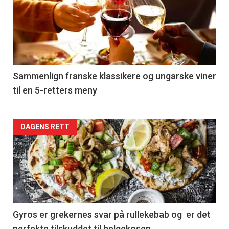
akkurat
nå
-
5
Sammenlign franske klassikere og ungarske viner
til en 5-retters meny
Forsiden
DAGENS RETT
akkurat
nå
-
6
Gyros er grekernes svar på rullekebab og er det
perfekte tilskuddet til helgekosen