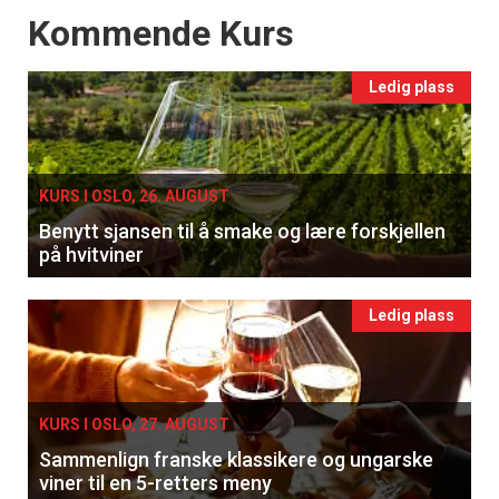
Events
Kommende Kurs
Ledig plass
KURS I OSLO, 26. AUGUST
Benytt sjansen til å smake og lære forskjellen
på hvitviner
Ledig plass
KURS I OSLO, 27. AUGUST
Sammenlign franske klassikere og ungarske
viner til en 5-retters meny