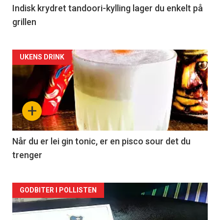
Indisk krydret tandoori-kylling lager du enkelt på
grillen
Forsiden
UKENS DRINK
akkurat
nå
+
-
2
Når du er lei gin tonic, er en pisco sour det du
trenger
Forsiden
GODBITER I POLLISTEN
akkurat