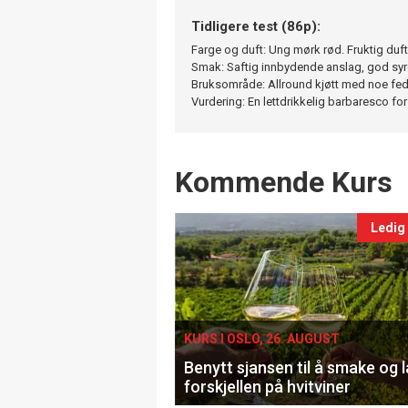
Tidligere test (86p):
Farge og duft: Ung mørk rød. Fruktig duf
Smak: Saftig innbydende anslag, god syre, 
Bruksområde: Allround kjøtt med noe fe
Vurdering: En lettdrikkelig barbaresco for
Events
Kommende Kurs
Ledig
KURS I OSLO, 26. AUGUST
Benytt sjansen til å smake og 
forskjellen på hvitviner