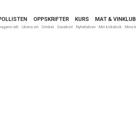
POLLISTEN
OPPSKRIFTER
KURS
MAT & VINKLUB
Menu
Dagens rett
Ukens vin
Drinker
Gavekort
Nyhetsbrev
Min kokebok
Mine 
Få ukentli
Vi tilbyr flere
kan fritt velge
tilsendt.
R