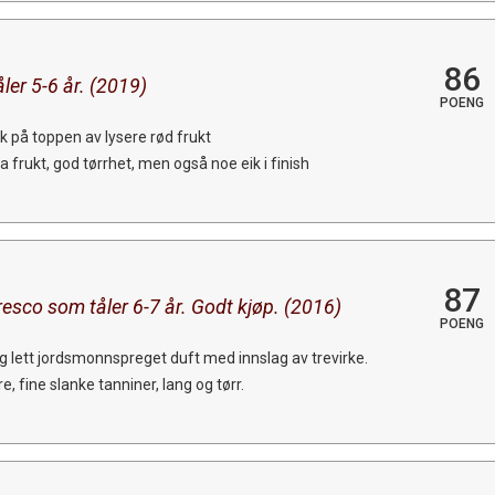
86
ler 5-6 år. (2019)
POENG
ik på toppen av lysere rød frukt
 frukt, god tørrhet, men også noe eik i finish
87
sco som tåler 6-7 år. Godt kjøp. (2016)
POENG
g lett jordsmonnspreget duft med innslag av trevirke.
, fine slanke tanniner, lang og tørr.