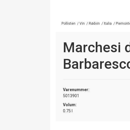
Pollisten
/
Vin
/
Rødvin
/
Italia
/
Piemont
Marchesi d
Barbaresc
Varenummer:
5013901
Volum:
0.75 l