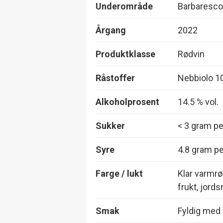
Underområde
Barbaresco
Årgang
2022
Produktklasse
Rødvin
Råstoffer
Nebbiolo 1
Alkoholprosent
14.5 % vol.
Sukker
< 3 gram per
Syre
4.8 gram per
Farge / lukt
Klar varmrø
frukt, jord
Smak
Fyldig med f