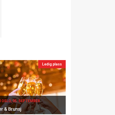
Ledig plass
I OSLO, 05. SEPTEMBER
er & Brunsj