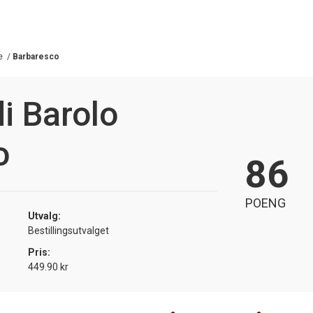
e
/
Barbaresco
i Barolo
o
86
POENG
Utvalg:
Bestillingsutvalget
Pris:
449.90 kr