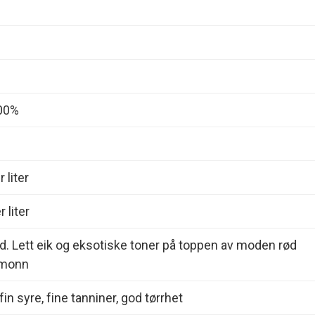
00%
 liter
 liter
d. Lett eik og eksotiske toner på toppen av moden rød
smonn
in syre, fine tanniner, god tørrhet