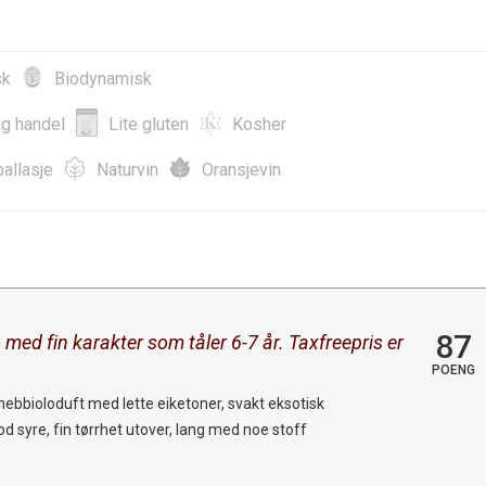
sk
Biodynamisk
ig handel
Lite gluten
Kosher
allasje
Naturvin
Oransjevin
87
med fin karakter som tåler 6-7 år. Taxfreepris er
POENG
nebbioloduft med lette eiketoner, svakt eksotisk
 syre, fin tørrhet utover, lang med noe stoff