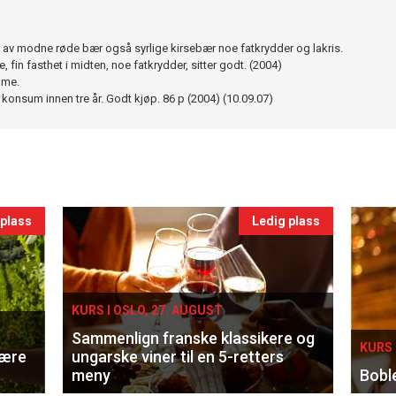
t av modne røde bær også syrlige kirsebær noe fatkrydder og lakris.
fin fasthet i midten, noe fatkrydder, sitter godt. (2004)
dme.
 konsum innen tre år. Godt kjøp. 86 p (2004) (10.09.07)
 plass
Ledig plass
KURS I OSLO, 27. AUGUST
Sammenlign franske klassikere og
KURS 
lære
ungarske viner til en 5-retters
meny
Bobl