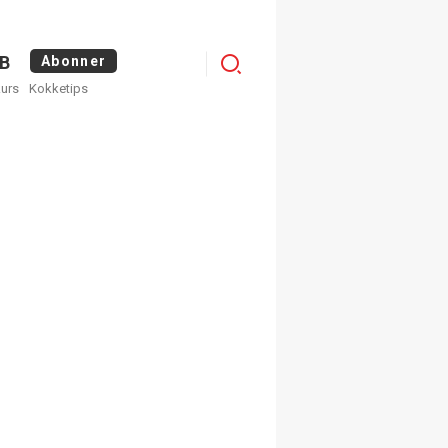
Menu
B
Abonner
kurs
Kokketips
profile
×
ge nyhetsbrev fra
Apéritif
 ukentlige nyhetsbrev. Du
 hvilke du ønsker å få
egistrer deg