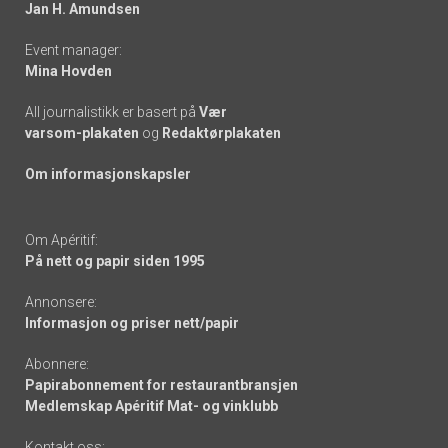
links
Jan H. Amundsen
Event manager:
Mina Hovden
All journalistikk er basert på
Vær
varsom-plakaten
og
Redaktørplakaten
Om informasjonskapsler
Om Apéritif:
På nett og papir siden 1995
Annonsere:
Informasjon og priser nett/papir
Abonnere:
Papirabonnement for restaurantbransjen
Medlemskap Apéritif Mat- og vinklubb
Kontakt oss: