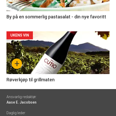
-
5
By på en sommerlig pastasalat - din nye favoritt
Forsiden
UKENS VIN
akkurat
nå
+
-
6
Røverkjøp til grillmaten
Footer
Ansvarlig redaktør:
Aase E. Jacobsen
-
Daglig leder: