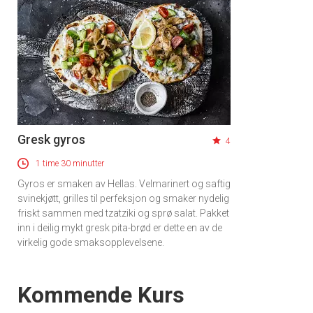
Gresk gyros
4
1 time 30 minutter
Gyros er smaken av Hellas. Velmarinert og saftig
svinekjøtt, grilles til perfeksjon og smaker nydelig
friskt sammen med tzatziki og sprø salat. Pakket
inn i deilig mykt gresk pita-brød er dette en av de
virkelig gode smaksopplevelsene.
Events
Kommende Kurs