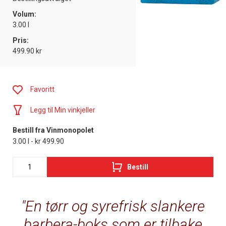
Volum:
3.00 l
Pris:
499.90 kr
Favoritt
Legg til Min vinkjeller
Bestill fra Vinmonopolet
3.00 l - kr 499.90
Bestill
En tørr og syrefrisk slankere
barbera-boks som er tilbake