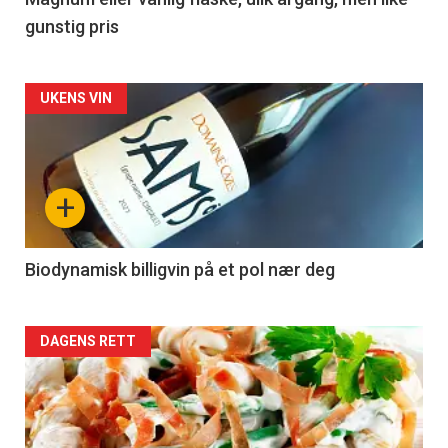
3
gunstig pris
Forsiden
UKENS VIN
akkurat
nå
+
-
4
Biodynamisk billigvin på et pol nær deg
Forsiden
DAGENS RETT
akkurat
nå