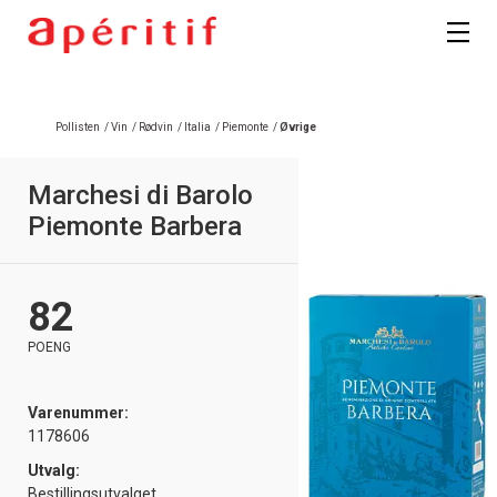
kan fritt velge hvilke du ønsker å få
tilsendt.
Registrer deg
Pollisten
/
Vin
/
Rødvin
/
Italia
/
Piemonte
/
Øvrige
Marchesi di Barolo
Piemonte Barbera
82
POENG
Varenummer:
1178606
Utvalg:
Bestillingsutvalget