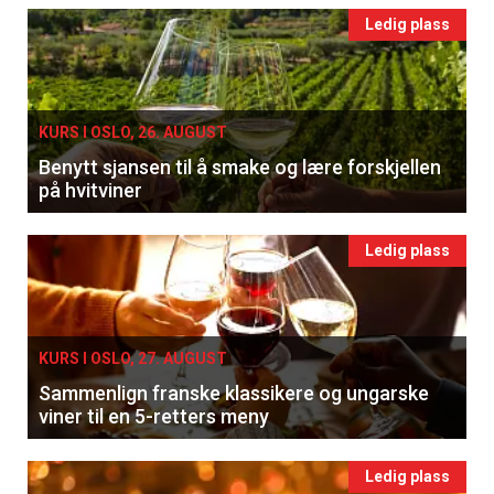
Ledig plass
KURS I OSLO, 26. AUGUST
Benytt sjansen til å smake og lære forskjellen
på hvitviner
Ledig plass
KURS I OSLO, 27. AUGUST
Sammenlign franske klassikere og ungarske
viner til en 5-retters meny
Ledig plass