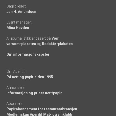
Daglig leder:
links
Jan H. Amundsen
Event manager:
Mina Hovden
All journalistikk er basert på
Vær
varsom-plakaten
og
Redaktørplakaten
Om informasjonskapsler
Om Apéritif:
På nett og papir siden 1995
Annonsere:
Informasjon og priser nett/papir
Abonnere:
Papirabonnement for restaurantbransjen
Medlemskap Apéritif Mat- og vinklubb