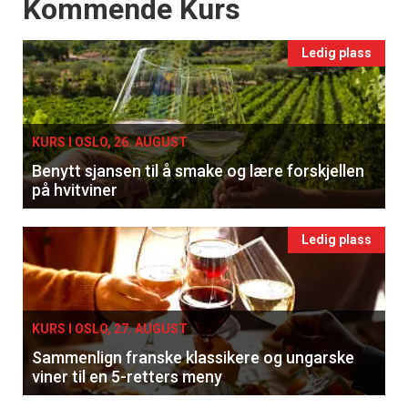
Events
Kommende Kurs
Ledig plass
KURS I OSLO, 26. AUGUST
Benytt sjansen til å smake og lære forskjellen
på hvitviner
Ledig plass
KURS I OSLO, 27. AUGUST
Sammenlign franske klassikere og ungarske
viner til en 5-retters meny