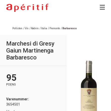
Registrer deg
Pollisten
/
Vin
/
Rødvin
/
Italia
/
Piemonte
/
Barbaresco
Marchesi di Gresy
Gaiun Martinenga
Barbaresco
95
POENG
Varenummer:
3654501