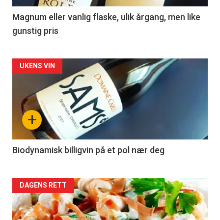
3
Magnum eller vanlig flaske, ulik årgang, men like
gunstig pris
Forsiden
UKENS VIN
akkurat
nå
+
-
4
Biodynamisk billigvin på et pol nær deg
Forsiden
DAGENS RETT
akkurat