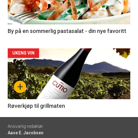
nå
-
5
By på en sommerlig pastasalat - din nye favoritt
Forsiden
UKENS VIN
akkurat
nå
+
-
6
Røverkjøp til grillmaten
Footer
Ansvarlig redaktør:
Aase E. Jacobsen
-