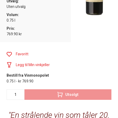
Utvalg:
Uten utvalg
Volum:
0.75 l
Pris:
769.90 kr
Favoritt
Legg til Min vinkjeller
Bestill fra Vinmonopolet
0.75 l - kr 769.90
Utsolgt
En strålende vin som tåler 20.