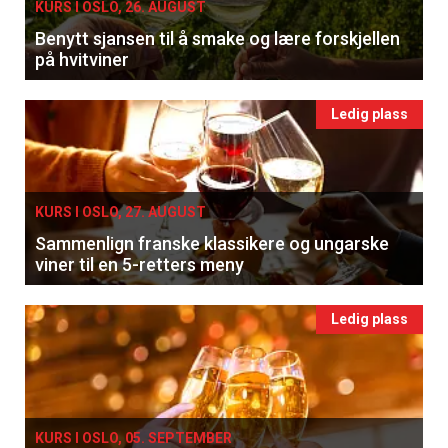
KURS I OSLO, 26. AUGUST
Benytt sjansen til å smake og lære forskjellen
på hvitviner
Ledig plass
KURS I OSLO, 27. AUGUST
Sammenlign franske klassikere og ungarske
viner til en 5-retters meny
Ledig plass
KURS I OSLO, 05. SEPTEMBER