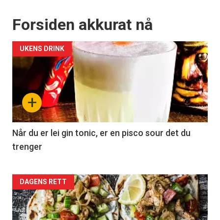
Forsiden akkurat nå
UKENS DRINK
+
Når du er lei gin tonic, er en pisco sour det du
trenger
Forsiden
DAGENS RETT
akkurat