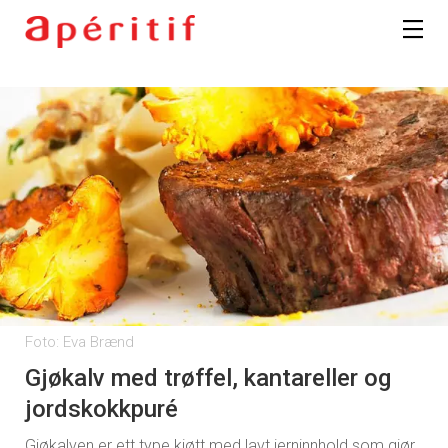
Foto: Eva Brænd
Gjøkalv med trøffel, kantareller og
jordskokkpuré
Gjøkalven er ett type kjøtt med lavt jerninnhold som gjør