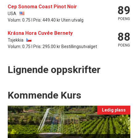
Cep Sonoma Coast Pinot Noir
89
USA
POENG
Volum: 0.75 l Pris: 449.40 kr Uten utvalg
Krásna Hora Cuvée Bernety
88
Tsjekkia
POENG
Volum: 0.75 l Pris: 295.00 kr Bestillingsutvalget
Lignende oppskrifter
Events
Kommende Kurs
Ledig plass