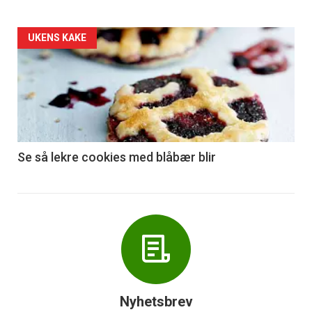
Forsiden
UKENS KAKE
akkurat
nå
-
6
Se så lekre cookies med blåbær blir
Nyhetsbrev