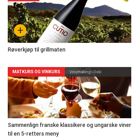
akkurat
nå
+
-
4
Røverkjøp til grillmaten
Forsiden
MATKURS OG VINKURS
Vinsmaking i Oslo
akkurat
nå
-
5
Sammenlign franske klassikere og ungarske viner
til en 5-retters meny