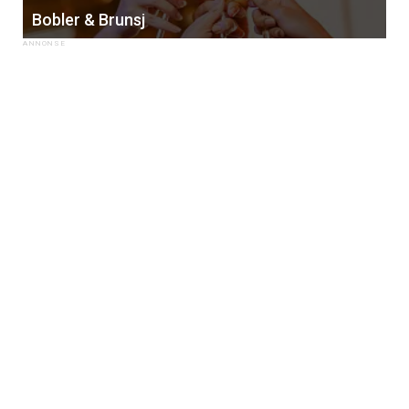
Bobler & Brunsj
×
Få ukentlige nyhetsbrev fra
Apéritif
Vi tilbyr flere ukentlige nyhetsbrev. Du
kan fritt velge hvilke du ønsker å få
tilsendt.
Registrer deg