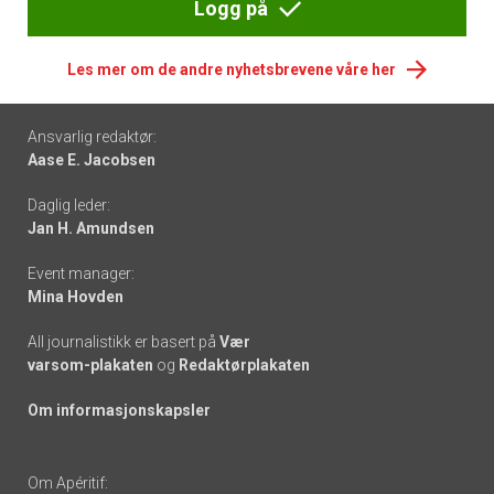
Logg på
Les mer om de andre nyhetsbrevene våre her
Footer
Ansvarlig redaktør:
Aase E. Jacobsen
-
Daglig leder:
links
Jan H. Amundsen
Event manager:
Mina Hovden
All journalistikk er basert på
Vær
varsom-plakaten
og
Redaktørplakaten
Om informasjonskapsler
Om Apéritif: