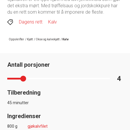
det ekstra mørt. Med trøffelsaus og jordskokkpuré har
du en rett som kommer til å imponere de fleste.
Dagens rett
Kalv
Oppskrifter
/
Kjøtt
/
Okse og kalvekjøtt
/
Kalv
Antall porsjoner
4
Tilberedning
45 minutter
Ingredienser
800 g
gjøkalvfilet