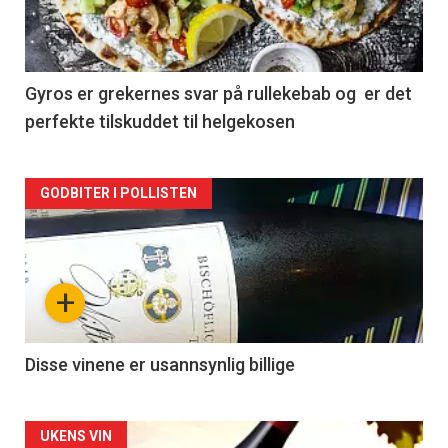
nå
-
2
Gyros er grekernes svar på rullekebab og er det
perfekte tilskuddet til helgekosen
Forsiden
GODBITER I POLLISTEN
akkurat
nå
+
-
3
Disse vinene er usannsynlig billige
Forsiden
UKENS VIN