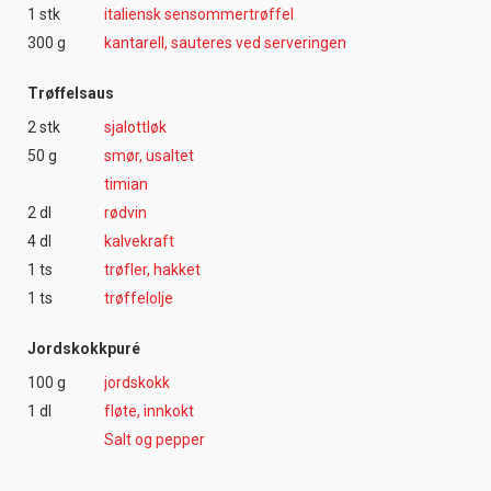
1 stk
italiensk sensommertrøffel
300 g
kantarell, sauteres ved serveringen
Trøffelsaus
2 stk
sjalottløk
50 g
smør, usaltet
timian
2 dl
rødvin
4 dl
kalvekraft
1 ts
trøfler, hakket
1 ts
trøffelolje
Jordskokkpuré
100 g
jordskokk
1 dl
fløte, innkokt
Salt og pepper