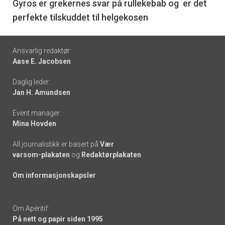
6
Gyros er grekernes svar på rullekebab og er det
perfekte tilskuddet til helgekosen
Footer
Ansvarlig redaktør:
Aase E. Jacobsen
-
Daglig leder:
links
Jan H. Amundsen
Event manager:
Mina Hovden
All journalistikk er basert på
Vær
varsom-plakaten
og
Redaktørplakaten
Om informasjonskapsler
Om Apéritif:
På nett og papir siden 1995