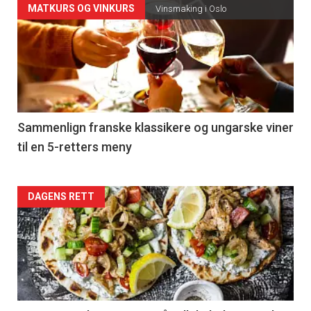
Forsiden
MATKURS OG VINKURS
Vinsmaking i Oslo
akkurat
nå
-
5
Sammenlign franske klassikere og ungarske viner
til en 5-retters meny
Forsiden
DAGENS RETT
akkurat
nå
-