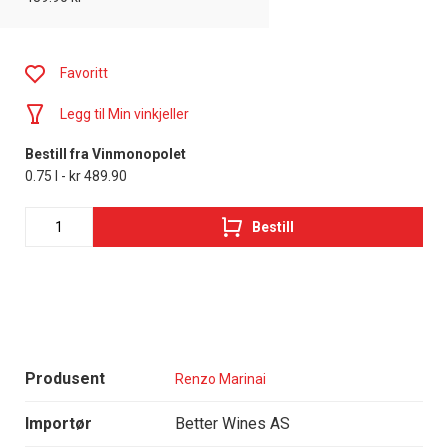
Favoritt
Legg til Min vinkjeller
Bestill fra Vinmonopolet
0.75 l - kr 489.90
Bestill
Produsent
Renzo Marinai
Importør
Better Wines AS