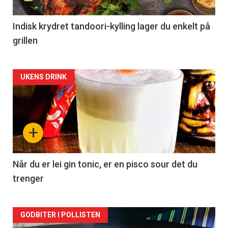
Indisk krydret tandoori-kylling lager du enkelt på
grillen
Forsiden
UKENS DRINK
akkurat
nå
+
-
2
Når du er lei gin tonic, er en pisco sour det du
trenger
Forsiden
GODBITER I POLLISTEN