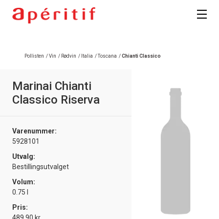
Registrer deg
Pollisten
/
Vin
/
Rødvin
/
Italia
/
Toscana
/
Chianti Classico
Marinai Chianti
Classico Riserva
Varenummer:
5928101
Utvalg:
Bestillingsutvalget
Volum:
0.75 l
Pris:
489.90 kr