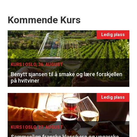
Events
Kommende Kurs
Ledig plass
KURS I OSLO, 26. AUGUST
Benytt sjansen til å smake og lære forskjellen
på hvitviner
Ledig plass
KURS I OSLO, 27. AUGUST
Sammenlign franske klassikere og ungarske