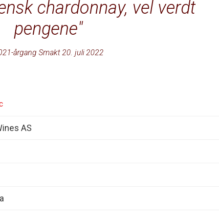
ensk chardonnay, vel verdt
pengene
021-årgang Smakt 20. juli 2022
c
Wines AS
a