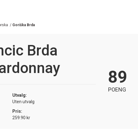
orska
/
Goriška Brda
mcic Brda
hardonnay
89
POENG
Utvalg:
Uten utvalg
Pris:
259.90 kr