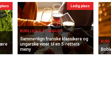
 plass
Ledig plass
KURS I OSLO, 27. AUGUST
Sammenlign franske klassikere og
KURS 
lære
ungarske viner til en 5-retters
meny
Bobl