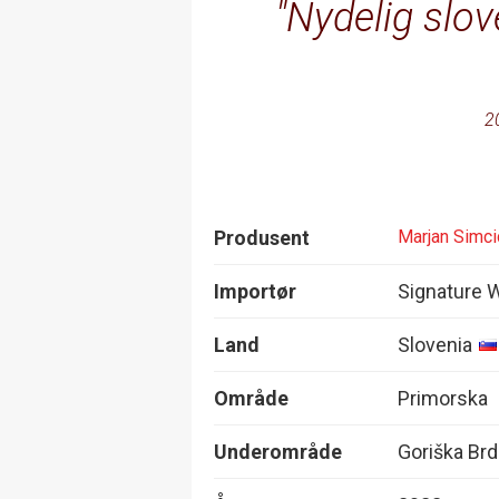
Nydelig slov
2
Produsent
Marjan Simci
Importør
Signature 
Land
Slovenia
Område
Primorska
Underområde
Goriška Brd