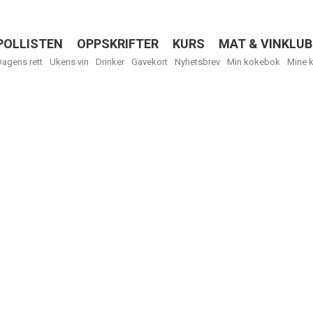
POLLISTEN
OPPSKRIFTER
KURS
MAT & VINKLUB
Menu
Dagens rett
Ukens vin
Drinker
Gavekort
Nyhetsbrev
Min kokebok
Mine 