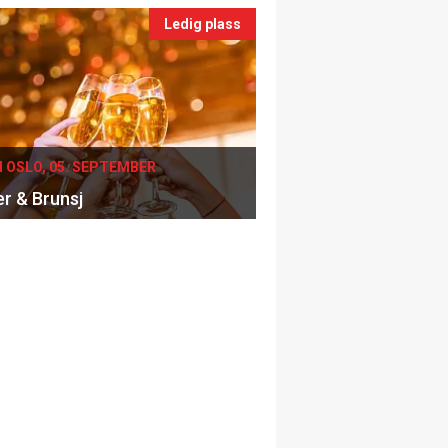
Ledig plass
I OSLO, 05. SEPTEMBER
er & Brunsj