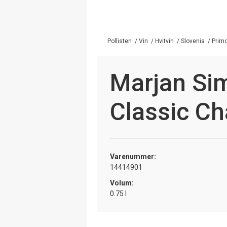
Pollisten
/
Vin
/
Hvitvin
/
Slovenia
/
Prim
Marjan Si
Classic C
Varenummer:
14414901
Volum:
0.75 l