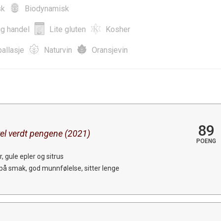
sk
Biodynamisk
ig handel
Lite gluten
Kosher
allasje
Naturvin
Oransjevin
89
el verdt pengene (2021)
POENG
 gule epler og sitrus
t på smak, god munnfølelse, sitter lenge