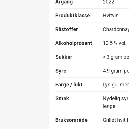
Årgang
2022
Produktklasse
Hvitvin
Råstoffer
Chardonna
Alkoholprosent
13.5 % vol.
Sukker
< 3 gram per
Syre
4.9 gram per
Farge / lukt
Lys gul med
Smak
Nydelig syr
lenge
Bruksområde
Grillet hvit 