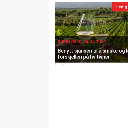
Ledig
KURS I OSLO, 26. AUGUST
Benytt sjansen til å smake og 
forskjellen på hvitviner