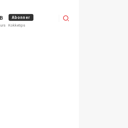
Menu
B
Abonner
kurs
Kokketips
profile