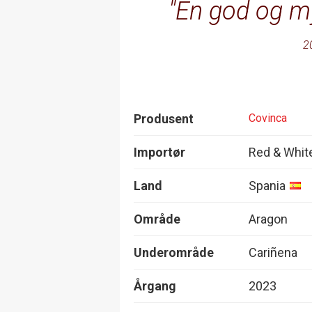
En god og my
2
Produsent
Covinca
Importør
Red & Whit
Land
Spania
Område
Aragon
Underområde
Cariñena
Årgang
2023