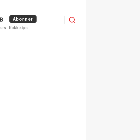
Menu
B
Abonner
kurs
Kokketips
profile