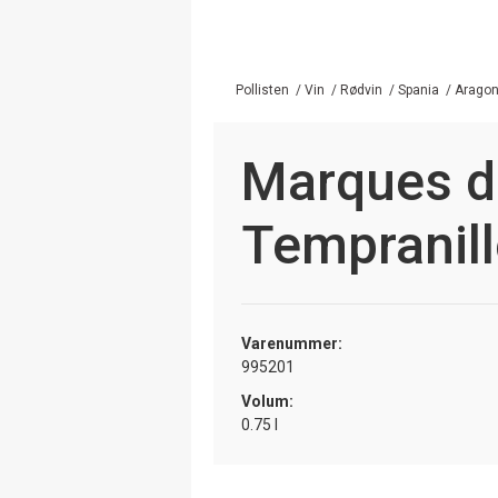
Pollisten
/
Vin
/
Rødvin
/
Spania
/
Arago
Marques d
Tempranil
Varenummer:
995201
Volum:
0.75 l