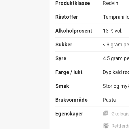
Produktklasse
Rødvin
Råstoffer
Tempranillo
Alkoholprosent
13 % vol.
Sukker
< 3 gram per
Syre
4.5 gram per
Farge / lukt
Dyp kald rø
Smak
Stor og myk 
Bruksområde
Pasta
Egenskaper
Økologi
Rettferd