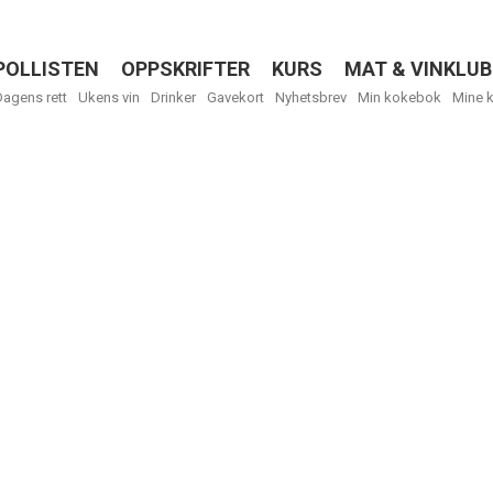
POLLISTEN
OPPSKRIFTER
KURS
MAT & VINKLUB
Menu
Dagens rett
Ukens vin
Drinker
Gavekort
Nyhetsbrev
Min kokebok
Mine 