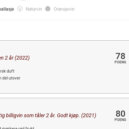
allasje
Naturvin
Oransjevin
78
nen 2 år (2022)
POENG
ersk duft
n del utover
80
g billigvin som tåler 2 år. Godt kjøp. (2021)
POENG
t mørkere rød frukt.