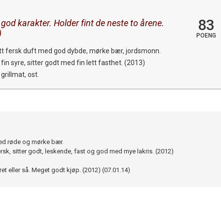
83
 god karakter. Holder fint de neste to årene.
)
POENG
tett fersk duft med god dybde, mørke bær, jordsmonn.
in syre, sitter godt med fin lett fasthet. (2013)
 grillmat, ost.
med røde og mørke bær.
ersk, sitter godt, leskende, fast og god med mye lakris. (2012)
året eller så. Meget godt kjøp. (2012) (07.01.14)