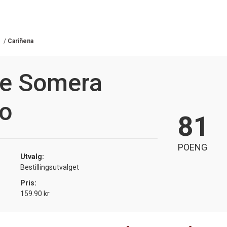
n
/
Cariñena
e Somera
lo
81
POENG
Utvalg:
Bestillingsutvalget
Pris:
159.90 kr