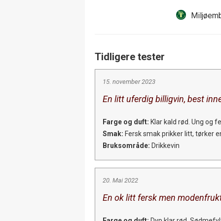
Miljøemb
Tidligere tester
15. november 2023
En litt uferdig billigvin, best in
Farge og duft:
Klar kald rød. Ung og f
Smak:
Fersk smak prikker litt, tørker e
Bruksområde:
Drikkevin
20. Mai 2022
En ok litt fersk men modenfrukti
Farge og duft:
Dyp klar rød. Sødmefyl