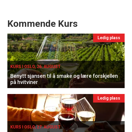
Events
Kommende Kurs
Ledig plass
KURS I OSLO, 26. AUGUST
Benytt sjansen til å smake og lære forskjellen
på hvitviner
Ledig plass
KURS I OSLO, 27. AUGUST