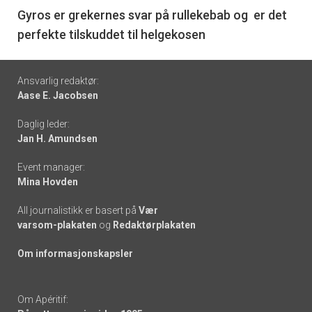
6
Gyros er grekernes svar på rullekebab og er det
perfekte tilskuddet til helgekosen
Footer
Ansvarlig redaktør:
Aase E. Jacobsen
-
Daglig leder:
links
Jan H. Amundsen
Event manager:
Mina Hovden
All journalistikk er basert på
Vær
varsom-plakaten
og
Redaktørplakaten
Om informasjonskapsler
Om Apéritif: