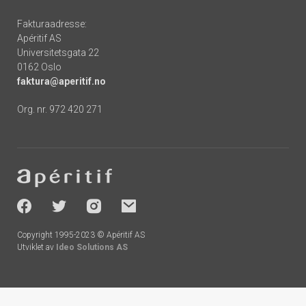
Fakturaadresse:
Apéritif AS
Universitetsgata 22
0162 Oslo
faktura@aperitif.no
Org. nr. 972 420 271
Footer
-
socials
Copyright 1995-2023 © Apéritif AS
Utviklet av
Ideo Solutions AS
Handlekurv