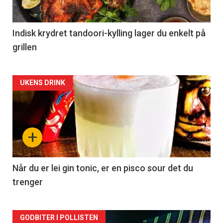
Indisk krydret tandoori-kylling lager du enkelt på
grillen
Forsiden
UKENS DRINK
akkurat
nå
+
-
2
Når du er lei gin tonic, er en pisco sour det du
trenger
Forsiden
GODBITER I POLLISTEN