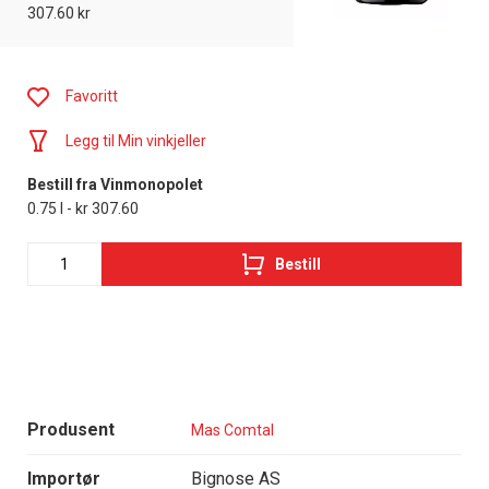
307.60 kr
Favoritt
Legg til Min vinkjeller
Bestill fra Vinmonopolet
0.75 l - kr 307.60
Bestill
Produsent
Mas Comtal
Importør
Bignose AS