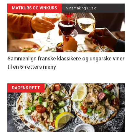
Forsiden
MATKURS OG VINKURS
Vinsmaking i Oslo
akkurat
nå
-
5
Sammenlign franske klassikere og ungarske viner
til en 5-retters meny
Forsiden
DAGENS RETT
akkurat
nå
-