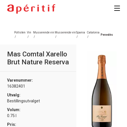
Pollisten
Vin
Musserende vin
Musserende vin
Spania
Catalonia
Penedès
/
/
/
/
/
/
Mas Comtal Xarello
Brut Nature Reserva
Varenummer:
16382401
Utvalg:
Bestillingsutvalget
Volum:
0.75 l
Pris: