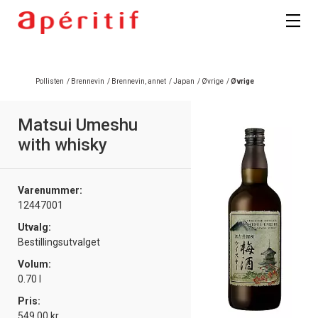
Registrer deg
Pollisten
/
Brennevin
/
Brennevin, annet
/
Japan
/
Øvrige
/
Øvrige
Matsui Umeshu
with whisky
Varenummer:
12447001
Utvalg:
Bestillingsutvalget
Volum:
0.70 l
Pris:
549.00 kr