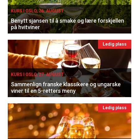
KURS I OSLO, 26. AUGUST
Benytt sjansen til å smake og lære forskjellen
på hvitviner
Ledig plass
KURS I OSLO, 27. AUGUST
Sammenlign franske klassikere og ungarske
viner til en 5-retters meny
Ledig plass