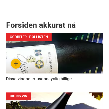
Forsiden akkurat nå
GODBITER I POLLISTEN
+
Disse vinene er usannsynlig billige
Forsiden
UKENS VIN
akkurat