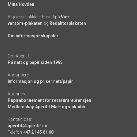
Mina Hovden
All journalistikk er basert på
Vær
varsom-plakaten
og
Redaktørplakaten
Om informasjonskapsler
Om Apéritif:
På nett og papir siden 1995
Annonsere:
Informasjon og priser nett/papir
Abonnere:
Papirabonnement for restaurantbransjen
Medlemskap Apéritif Mat- og vinklubb
Kontakt oss:
aperitif@aperitif.no
Telefon
+47 21 45 61 60