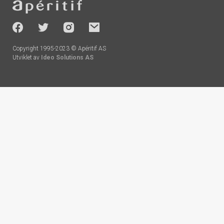
-
socials
Copyright 1995-2023 © Apéritif AS
Utviklet av
Ideo Solutions AS
Handlekurv