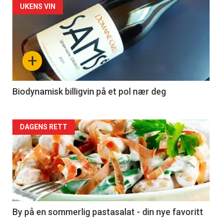
Forsiden
UKENS VIN
akkurat
nå
+
-
4
Biodynamisk billigvin på et pol nær deg
Forsiden
DAGENS RETT
akkurat
nå
-
5
By på en sommerlig pastasalat - din nye favoritt