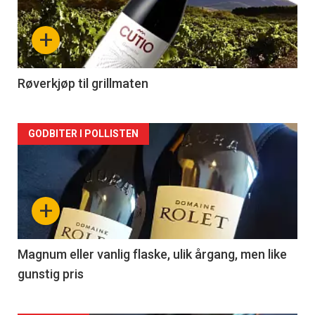
nå
+
-
2
Røverkjøp til grillmaten
Forsiden
GODBITER I POLLISTEN
akkurat
nå
+
-
3
Magnum eller vanlig flaske, ulik årgang, men like
gunstig pris