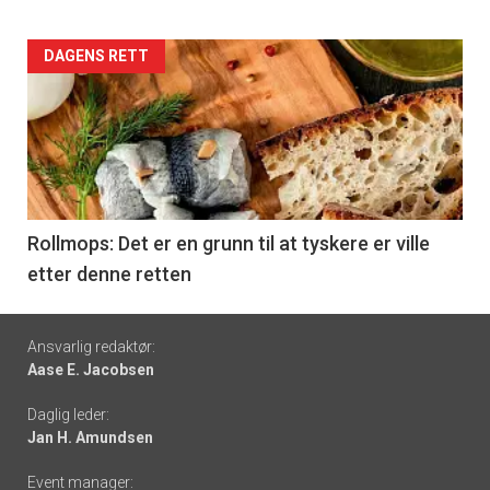
Forsiden
DAGENS RETT
akkurat
nå
-
6
Rollmops: Det er en grunn til at tyskere er ville
etter denne retten
Footer
Ansvarlig redaktør:
Aase E. Jacobsen
-
Daglig leder:
links
Jan H. Amundsen
Event manager: