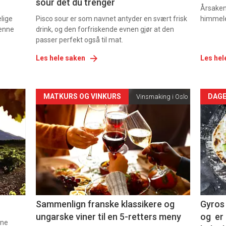
sour det du trenger
Årsaken 
elige
Pisco sour er som navnet antyder en svært frisk
himmel
denne
drink, og den forfriskende evnen gjør at den
passer perfekt også til mat.
Les hele saken
Les hel
Forsiden
For
MATKURS OG VINKURS
DAGE
Vinsmaking i Oslo
akkurat
akk
nå
nå
-
-
5
6
Sammenlign franske klassikere og
Gyros 
ungarske viner til en 5-retters meny
og er 
nne