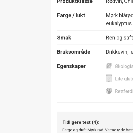
Produktklasse
Rødvin, Chi
Farge / lukt
Mørk blårød
eukalyptus.
Smak
Ren og safti
Bruksområde
Drikkevin, l
Egenskaper
Økologi
Lite glut
Rettferd
Tidligere test (4):
Farge og duft: Mørk rød. Varme røde bær 