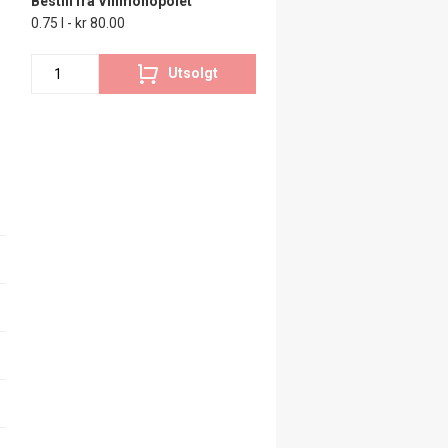
Bestill fra Vinmonopolet
0.75 l - kr 80.00
Utsolgt