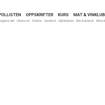
POLLISTEN
OPPSKRIFTER
KURS
MAT & VINKLUB
Menu
Dagens rett
Ukens vin
Drinker
Gavekort
Nyhetsbrev
Min kokebok
Mine 
R