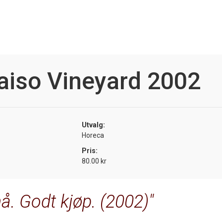
aiso Vineyard 2002
Utvalg:
Horeca
Pris:
80.00 kr
nå. Godt kjøp. (2002)