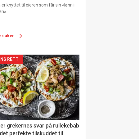
er knyttet til eieren som får sin «lønn i
en».
e saken
siden
NS RETT
urat
er grekernes svar på rullekebab
det perfekte tilskuddet til