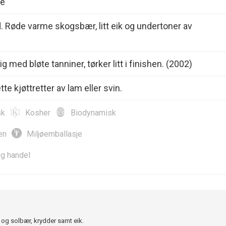
le
. Røde varme skogsbær, litt eik og undertoner av
g med bløte tanniner, tørker litt i finishen. (2002)
ette kjøttretter av lam eller svin.
sk
Kosher
Biodynamisk
en
Miljøemballasje
ig handel
og solbær, krydder samt eik.