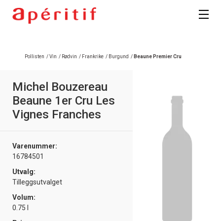
Pollisten
/
Vin
/
Rødvin
/
Frankrike
/
Burgund
/
Beaune Premier Cru
Michel Bouzereau
Beaune 1er Cru Les
Vignes Franches
Varenummer:
16784501
Utvalg:
Tilleggsutvalget
Volum:
0.75 l