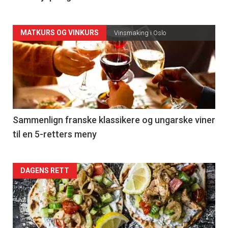
Forsiden
MATKURS OG VINKURS
Vinsmaking i Oslo
akkurat
nå
-
5
Sammenlign franske klassikere og ungarske viner
til en 5-retters meny
Forsiden
DAGENS RETT
akkurat
nå