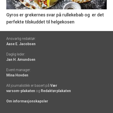
-
6
Gyros er grekernes svar på rullekebab og er det
perfekte tilskuddet til helgekosen
Footer
Ansvarlig redaktør:
Aase E. Jacobsen
-
Daglig leder:
links
Jan H. Amundsen
Event manager:
Mina Hovden
All journalistikk er basert på
Vær
varsom-plakaten
og
Redaktørplakaten
Om informasjonskapsler