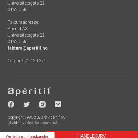
Universitetsgata 22
0162 Oslo
Fakturaadresse:
Apéritif AS
Universitetsgata 22
0162 Oslo
faktura@aperitif.no
Org. nr. 972 420 271
Footer
-
socials
Copyright 1995-2023 © Apéritif AS
Utviklet av
Ideo Solutions AS
HANDLEKURV
Om informasjonskapsler