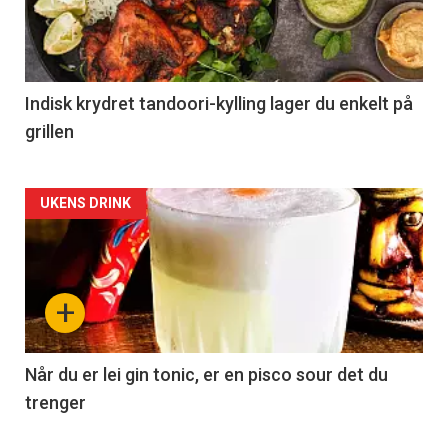
Indisk krydret tandoori-kylling lager du enkelt på
grillen
Forsiden
UKENS DRINK
akkurat
nå
+
-
2
Når du er lei gin tonic, er en pisco sour det du
trenger