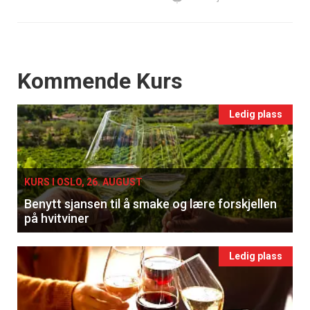
Events
Kommende Kurs
Ledig plass
KURS I OSLO, 26. AUGUST
Benytt sjansen til å smake og lære forskjellen
på hvitviner
Ledig plass