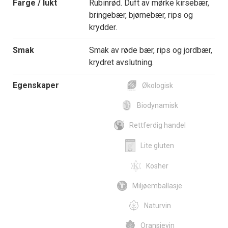
Farge / lukt
Rubinrød. Duft av mørke kirsebær,
bringebær, bjørnebær, rips og
krydder.
Smak
Smak av røde bær, rips og jordbær,
krydret avslutning.
Egenskaper
Økologisk
Biodynamisk
Rettferdig handel
Lite gluten
Kosher
Miljøemballasje
Naturvin
Oransjevin