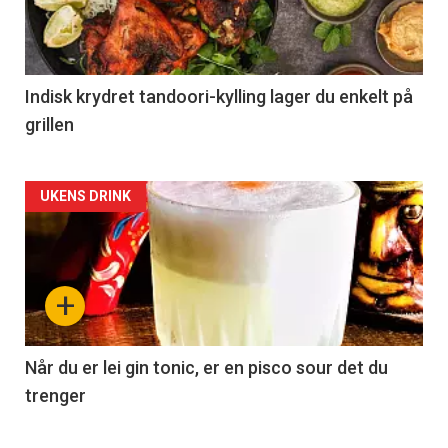
Indisk krydret tandoori-kylling lager du enkelt på
grillen
Forsiden
UKENS DRINK
akkurat
nå
+
-
2
Når du er lei gin tonic, er en pisco sour det du
trenger