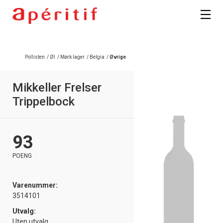
Registrer deg
Pollisten
/
Øl
/
Mørk lager
/
Belgia
/
Øvrige
Mikkeller Frelser
Trippelbock
93
POENG
Varenummer:
3514101
Utvalg:
Uten utvalg