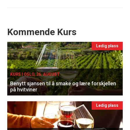
Events
Kommende Kurs
Ledig plass
KURS I OSLO, 26. AUGUST
Benytt sjansen til å smake og lære forskjellen
på hvitviner
Ledig plass