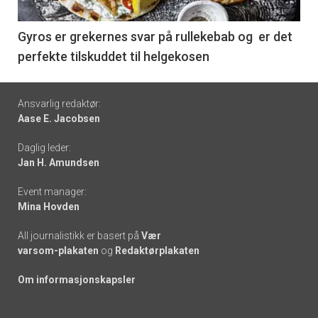
-
6
Gyros er grekernes svar på rullekebab og er det
perfekte tilskuddet til helgekosen
Footer
Ansvarlig redaktør:
Aase E. Jacobsen
-
Daglig leder:
links
Jan H. Amundsen
Event manager:
Mina Hovden
All journalistikk er basert på
Vær
varsom-plakaten
og
Redaktørplakaten
Om informasjonskapsler