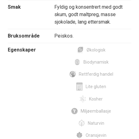
Smak
Fyldig og konsentrert med godt
skum, godt maltpreg, masse
sjokolade, lang ettersmak.
Bruksområde
Peiskos.
Egenskaper
Økologisk
Biodynamisk
Rettferdig handel
Lite gluten
Kosher
Miljøemballasje
Naturvin
Oransjevin