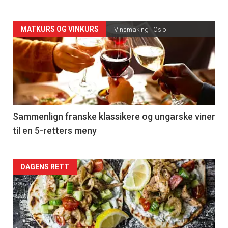
Forsiden
MATKURS OG VINKURS
Vinsmaking i Oslo
akkurat
nå
-
5
Sammenlign franske klassikere og ungarske viner
til en 5-retters meny
Forsiden
DAGENS RETT
akkurat
nå