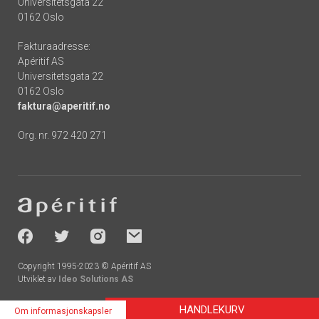
Universitetsgata 22
0162 Oslo
Fakturaadresse:
Apéritif AS
Universitetsgata 22
0162 Oslo
faktura@aperitif.no
Org. nr. 972 420 271
Footer
-
socials
Copyright 1995-2023 © Apéritif AS
Utviklet av
Ideo Solutions AS
HANDLEKURV
Om informasjonskapsler