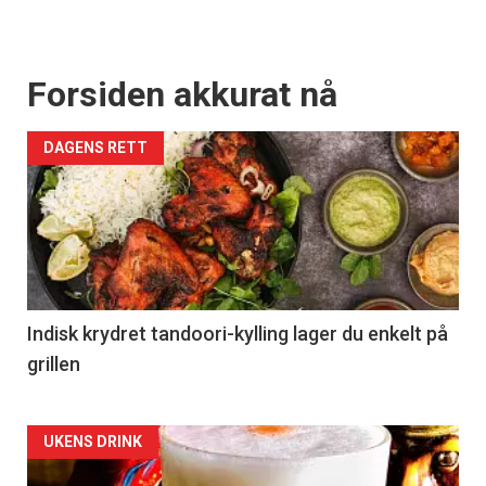
Forsiden akkurat nå
DAGENS RETT
Indisk krydret tandoori-kylling lager du enkelt på
grillen
Forsiden
UKENS DRINK