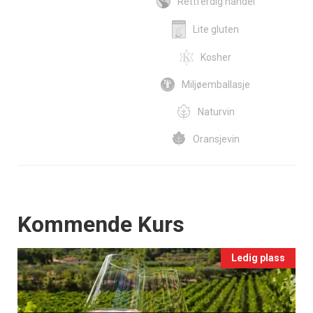
Rettferdig handel
Lite gluten
Kosher
Miljøemballasje
Naturvin
Oransjevin
Events
Kommende Kurs
Ledig plass