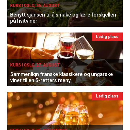
KURS I OSLO, 26. AUGUST
Benytt sjansen til å smake og lære forskjellen
på hvitviner
Ledig plass
KURS I OSLO, 27. AUGUST
Sammenlign franske klassikere og ungarske
viner til en 5-retters meny
Ledig plass