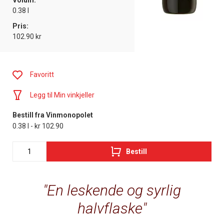
Volum:
0.38 l
Pris:
102.90 kr
Favoritt
Legg til Min vinkjeller
Bestill fra Vinmonopolet
0.38 l - kr 102.90
Bestill
En leskende og syrlig
halvflaske