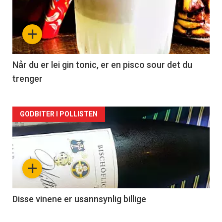
akkurat
nå
+
-
2
Når du er lei gin tonic, er en pisco sour det du
trenger
Forsiden
GODBITER I POLLISTEN
akkurat
nå
+
-
3
Disse vinene er usannsynlig billige