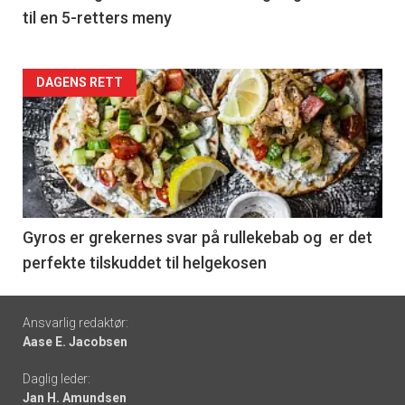
til en 5-retters meny
Forsiden
DAGENS RETT
akkurat
nå
-
6
Gyros er grekernes svar på rullekebab og er det
perfekte tilskuddet til helgekosen
Footer
Ansvarlig redaktør:
Aase E. Jacobsen
-
Daglig leder:
links
Jan H. Amundsen