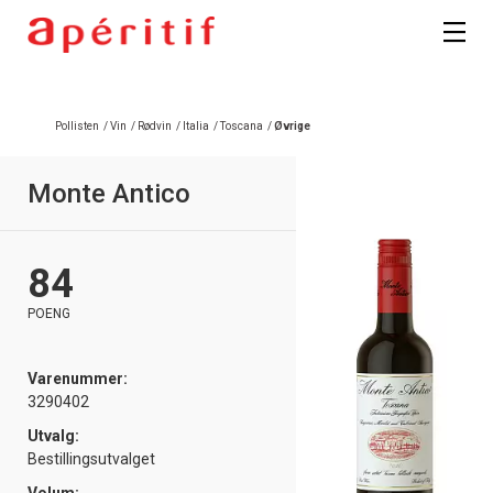
Registrer deg
Pollisten
/
Vin
/
Rødvin
/
Italia
/
Toscana
/
Øvrige
Monte Antico
84
POENG
Varenummer:
3290402
Utvalg:
Bestillingsutvalget