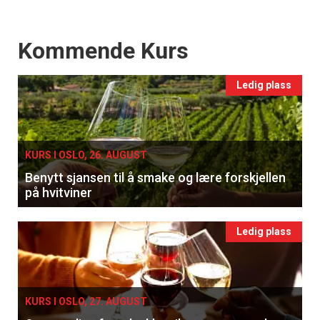
Events
Kommende Kurs
Ledig plass
KURS I OSLO, 26. AUGUST
Benytt sjansen til å smake og lære forskjellen
på hvitviner
Ledig plass
KURS I OSLO, 27. AUGUST