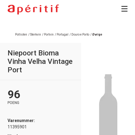
Pollisten
/
Sterkvin
/
Portvin
/
Portugal
/
Douro e Porto
/
Øvrige
Niepoort Bioma
Vinha Velha Vintage
Port
96
POENG
Varenummer:
11395901