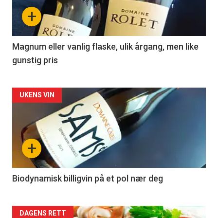
nå
+
-
3
Magnum eller vanlig flaske, ulik årgang, men like
gunstig pris
Forsiden
UKENS VIN
akkurat
nå
+
-
4
Biodynamisk billigvin på et pol nær deg
Forsiden
DAGENS RETT