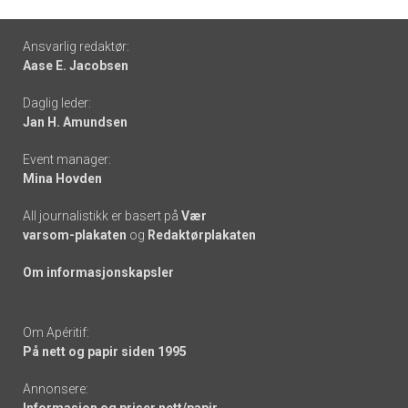
Footer
Ansvarlig redaktør:
Aase E. Jacobsen
-
Daglig leder:
links
Jan H. Amundsen
Event manager:
Mina Hovden
All journalistikk er basert på
Vær
varsom-plakaten
og
Redaktørplakaten
Om informasjonskapsler
Om Apéritif:
På nett og papir siden 1995
Annonsere:
Informasjon og priser nett/papir