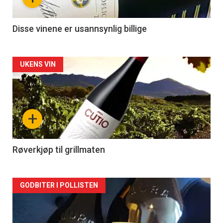
Disse vinene er usannsynlig billige
Forsiden
UKENS VIN
akkurat
nå
+
-
2
Røverkjøp til grillmaten
Forsiden
GODBITER I POLLISTEN
akkurat