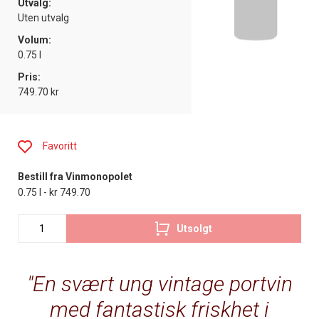
Utvalg:
Uten utvalg
Volum:
0.75 l
Pris:
749.70 kr
Favoritt
Bestill fra Vinmonopolet
0.75 l - kr 749.70
Utsolgt
En svært ung vintage portvin
med fantastisk friskhet i