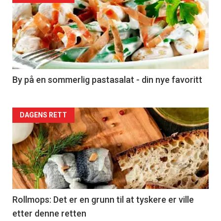
akkurat
nå
-
5
By på en sommerlig pastasalat - din nye favoritt
Forsiden
DAGENS RETT
akkurat
nå
-
6
Rollmops: Det er en grunn til at tyskere er ville
etter denne retten