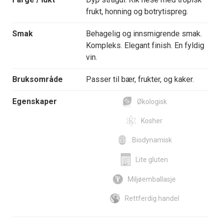
frukt, honning og botrytispreg.
Smak
Behagelig og innsmigrende smak.
Kompleks. Elegant finish. En fyldig
vin.
Bruksområde
Passer til bær, frukter, og kaker.
Egenskaper
Økologisk
Kosher
Biodynamisk
Lite gluten
Miljøemballasje
Rettferdig handel