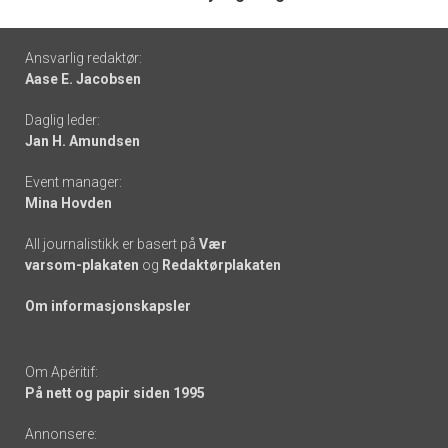
Footer
Ansvarlig redaktør:
Aase E. Jacobsen
-
Daglig leder:
links
Jan H. Amundsen
Event manager:
Mina Hovden
All journalistikk er basert på
Vær
varsom-plakaten
og
Redaktørplakaten
Om informasjonskapsler
Om Apéritif:
På nett og papir siden 1995
Annonsere: