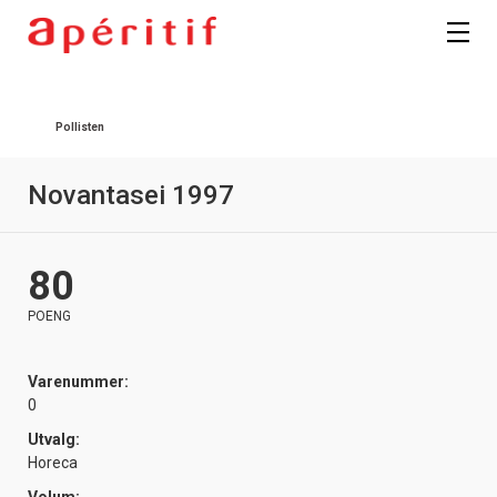
Registrer deg
Pollisten
Novantasei 1997
80
POENG
Varenummer:
0
Utvalg:
Horeca