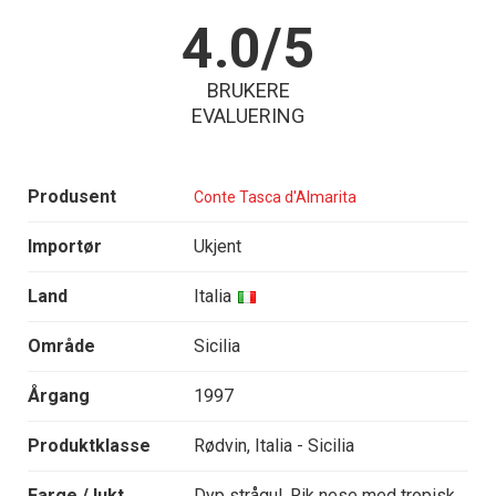
4.0/5
BRUKERE
EVALUERING
Produsent
Conte Tasca d'Almarita
Importør
Ukjent
Land
Italia
Område
Sicilia
Årgang
1997
Produktklasse
Rødvin, Italia - Sicilia
Farge / lukt
Dyp strågul. Rik nese med tropisk