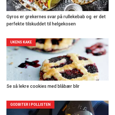
Gyros er grekernes svar på rullekebab og er det
perfekte tilskuddet til helgekosen
Forsiden
UKENS KAKE
akkurat
nå
-
2
Se så lekre cookies med blåbær blir
Forsiden
GODBITER I POLLISTEN