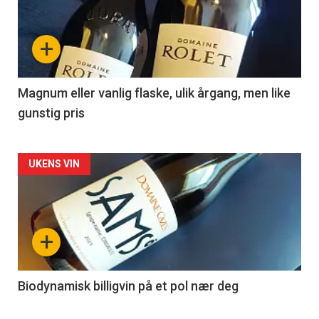
akkurat
nå
+
-
3
Magnum eller vanlig flaske, ulik årgang, men like
gunstig pris
Forsiden
UKENS VIN
akkurat
nå
+
-
4
Biodynamisk billigvin på et pol nær deg