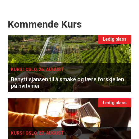
Events
Kommende Kurs
Ledig plass
KURS I OSLO, 26. AUGUST
Benytt sjansen til å smake og lære forskjellen
på hvitviner
Ledig plass
KURS I OSLO, 27. AUGUST