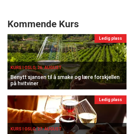
Events
Kommende Kurs
Ledig plass
KURS I OSLO, 26. AUGUST
Benytt sjansen til å smake og lære forskjellen
på hvitviner
Ledig plass
KURS I OSLO, 27. AUGUST