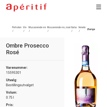
Pollisten
Vin
Musserende vin
Musserende vin, rosé
Italia
Veneto
Øvrige
/
/
/
/
/
/
Ombre Prosecco
Rosé
Varenummer:
15595301
Utvalg:
Bestillingsutvalget
Volum:
0.75 l
Pris: