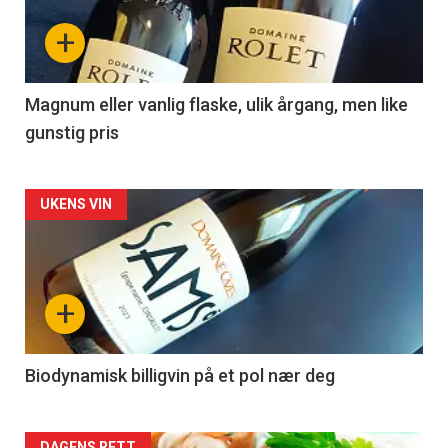
nå
+
-
3
Magnum eller vanlig flaske, ulik årgang, men like
gunstig pris
Forsiden
UKENS VIN
akkurat
nå
+
-
4
Biodynamisk billigvin på et pol nær deg
DAGENS RETT