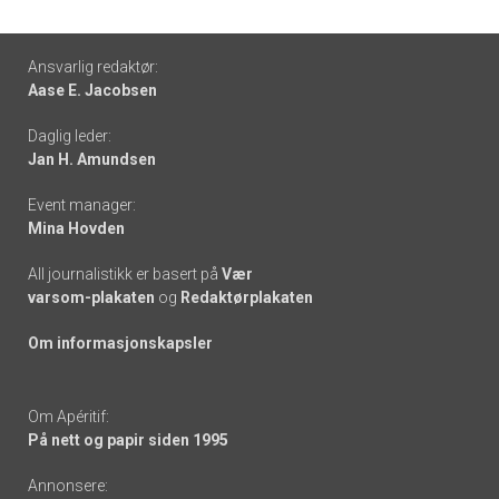
Footer
Ansvarlig redaktør:
Aase E. Jacobsen
-
Daglig leder:
links
Jan H. Amundsen
Event manager:
Mina Hovden
All journalistikk er basert på
Vær
varsom-plakaten
og
Redaktørplakaten
Om informasjonskapsler
Om Apéritif:
På nett og papir siden 1995
Annonsere: