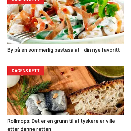
Forsiden
akkurat
nå
-
5
By på en sommerlig pastasalat - din nye favoritt
Forsiden
DAGENS RETT
akkurat
nå
-
6
Rollmops: Det er en grunn til at tyskere er ville
etter denne retten