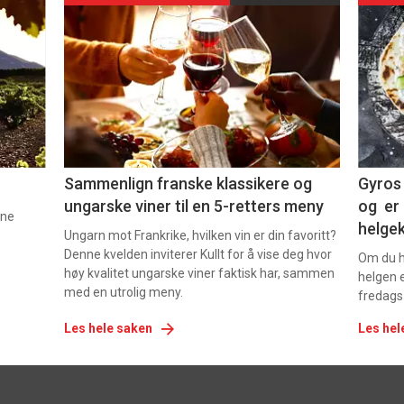
akkurat
akk
nå
nå
-
-
5
6
Sammenlign franske klassikere og
Gyros 
ungarske viner til en 5-retters meny
og er 
nne
helge
Ungarn mot Frankrike, hvilken vin er din favoritt?
Denne kvelden inviterer Kullt for å vise deg hvor
Om du ha
høy kvalitet ungarske viner faktisk har, sammen
helgen e
med en utrolig meny.
fredags
Les hele saken
Les hel