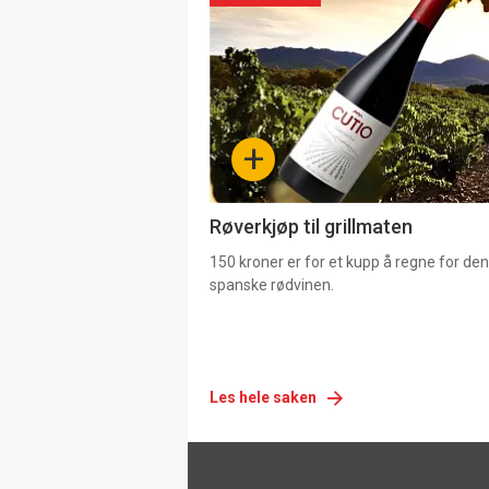
akkurat
nå
-
+
4
Røverkjøp til grillmaten
150 kroner er for et kupp å regne for de
spanske rødvinen.
Les hele saken
Footer