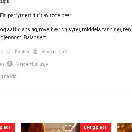
tugal
. Fin parfymert duft av røde bær.
t og saftig anslag, mye bær og syrer, middels tanniner, ren
 gjennom. Balansert.
sk
Kosher
Biodynamisk
en
Miljøemballasje
ig handel
 plass
Ledig plass