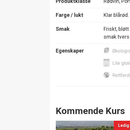
Produktklasse
Rødvin, Por
Farge / lukt
Klar blårød
Smak
Friskt, bløt
smak tvers
Egenskaper
Økologi
Lite glut
Rettferd
Events
Kommende Kurs
Ledig