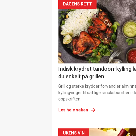
DAGENS RETT
Indisk krydret tandoori-kylling l
du enkelt på grillen
Grill og sterke krydder forvandler alminn
kyllingvinger til saftige smaksbomber i 
oppskriften.
Les hele saken
Forsiden
UKENS VIN