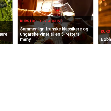
KURS I OSLO, 27. AUGUST
Sammenlign franske klassikere og
KURS 
lære
ungarske viner til en 5-retters
meny
Bobl