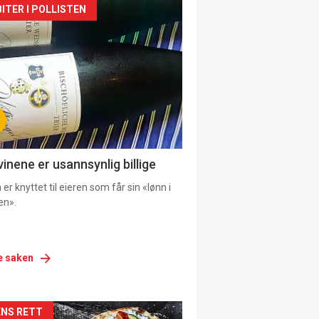
siden
ITER I POLLISTEN
urat
vinene er usannsynlig billige
er knyttet til eieren som får sin «lønn i
en».
e saken
siden
NS RETT