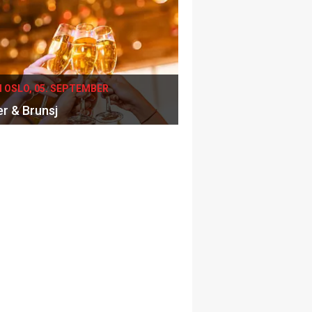
I OSLO, 05. SEPTEMBER
er & Brunsj