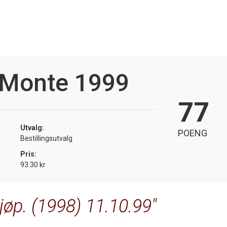
 Monte 1999
77
Utvalg:
POENG
Bestillingsutvalg
Pris:
93.30 kr
jøp. (1998) 11.10.99