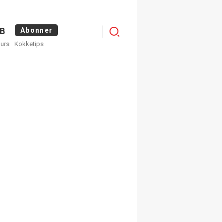
Menu
B
Abonner
kurs
Kokketips
profile
egistrer deg