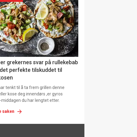
urat
er grekernes svar på rullekebab
det perfekte tilskuddet til
kosen
r tenkt til å ta frem grillen denne
ller kose deg innendørs ,er gyros
-middagen du har lengtet etter.
e saken