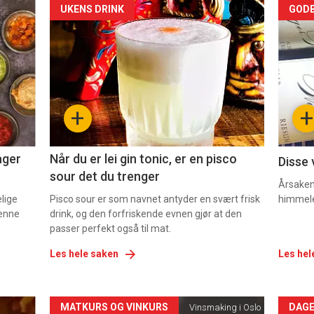
Forsiden
For
UKENS DRINK
GODB
akkurat
akk
nå
nå
-
-
+
+
2
3
ager
Når du er lei gin tonic, er en pisco
Disse 
sour det du trenger
Årsaken 
elige
Pisco sour er som navnet antyder en svært frisk
himmel
denne
drink, og den forfriskende evnen gjør at den
passer perfekt også til mat.
Les hele saken
Les hel
Forsiden
For
MATKURS OG VINKURS
DAGE
Vinsmaking i Oslo