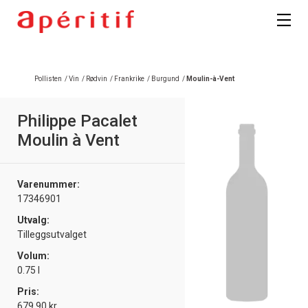
Registrer deg
Pollisten
/
Vin
/
Rødvin
/
Frankrike
/
Burgund
/
Moulin-à-Vent
Philippe Pacalet
Moulin à Vent
Varenummer:
17346901
Utvalg:
Tilleggsutvalget
Volum:
0.75 l
Pris:
679.90 kr