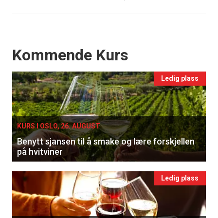
Events
Kommende Kurs
Ledig plass
KURS I OSLO, 26. AUGUST
Benytt sjansen til å smake og lære forskjellen
på hvitviner
Ledig plass