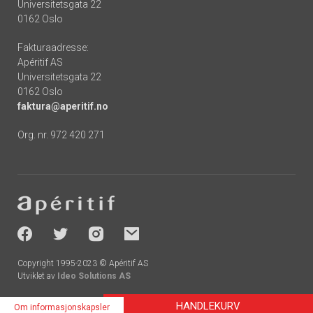
Universitetsgata 22
0162 Oslo
Fakturaadresse:
Apéritif AS
Universitetsgata 22
0162 Oslo
faktura@aperitif.no
Org. nr. 972 420 271
Footer
-
socials
Copyright 1995-2023 © Apéritif AS
Utviklet av
Ideo Solutions AS
HANDLEKURV
Om informasjonskapsler