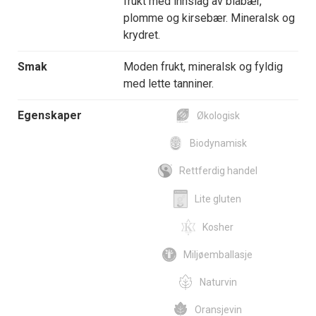
frukt med innslag av blåbær,
plomme og kirsebær. Mineralsk og
krydret.
Smak
Moden frukt, mineralsk og fyldig
med lette tanniner.
Egenskaper
Økologisk
Biodynamisk
Rettferdig handel
Lite gluten
Kosher
Miljøemballasje
Naturvin
Oransjevin