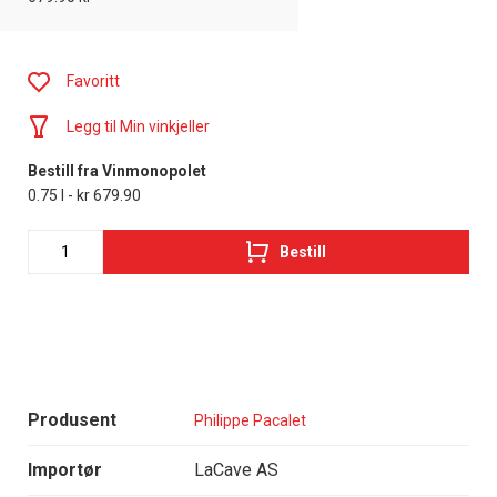
Favoritt
Legg til Min vinkjeller
Bestill fra Vinmonopolet
0.75 l - kr 679.90
Bestill
Produsent
Philippe Pacalet
Importør
LaCave AS