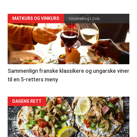
Forsiden
MATKURS OG VINKURS
Vinsmaking i Oslo
akkurat
nå
-
5
Sammenlign franske klassikere og ungarske viner
til en 5-retters meny
Forsiden
DAGENS RETT
akkurat
nå