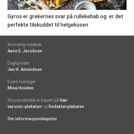
-
6
Gyros er grekernes svar på rullekebab og er det
perfekte tilskuddet til helgekosen
Footer
Ansvarlig redaktør:
Aase E. Jacobsen
-
Daglig leder:
links
Jan H. Amundsen
Event manager:
Mina Hovden
All journalistikk er basert på
Vær
varsom-plakaten
og
Redaktørplakaten
Om informasjonskapsler