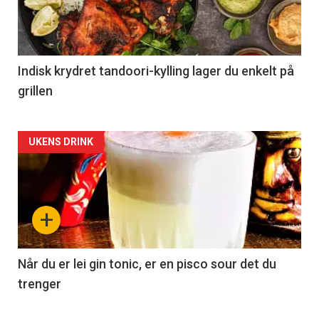
Indisk krydret tandoori-kylling lager du enkelt på
grillen
Forsiden
UKENS DRINK
akkurat
nå
+
-
2
Når du er lei gin tonic, er en pisco sour det du
trenger