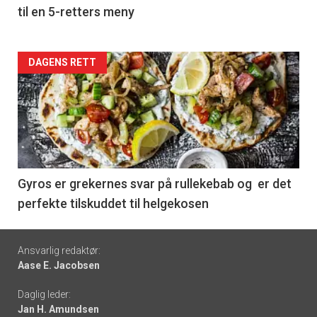
til en 5-retters meny
Forsiden
DAGENS RETT
akkurat
nå
-
6
Gyros er grekernes svar på rullekebab og er det
perfekte tilskuddet til helgekosen
Footer
Ansvarlig redaktør:
Aase E. Jacobsen
-
Daglig leder:
links
Jan H. Amundsen