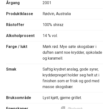
Årgang
2001
Produktklasse
Rødvin, Australia
Råstoffer
100% shiraz
Alkoholprosent
14 % vol.
Farge / lukt
Mørk rød. Mye søte skogsbær i
duften samt noe krydder, sjokolade
og karamell.
Smak
Saftig krydret anslag, gode syrer,
krydderpreget holder seg helt ut i
finishen som er frisk og god med
masse skogsbær.
Bruksområde
Lyst kjøtt, gjerne grillet.
Egenskaper
Økologisk