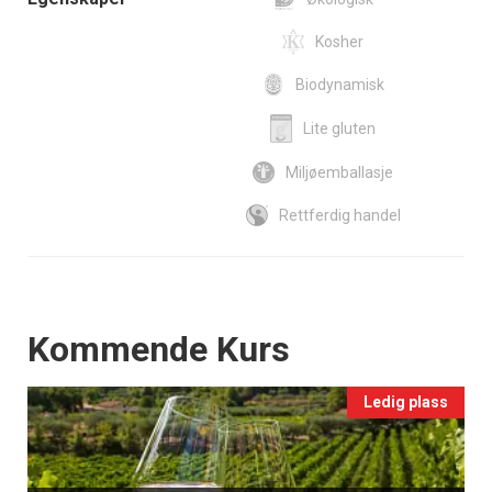
Kosher
Biodynamisk
Lite gluten
Miljøemballasje
Rettferdig handel
Events
Kommende Kurs
Ledig plass