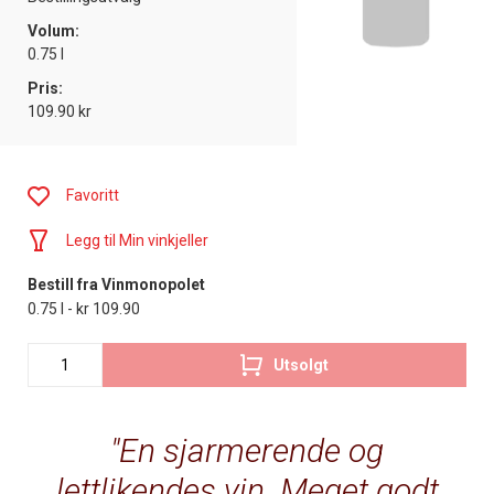
Volum:
0.75 l
Pris:
109.90 kr
Favoritt
Legg til Min vinkjeller
Bestill fra Vinmonopolet
0.75 l - kr 109.90
Utsolgt
En sjarmerende og
lettlikendes vin. Meget godt