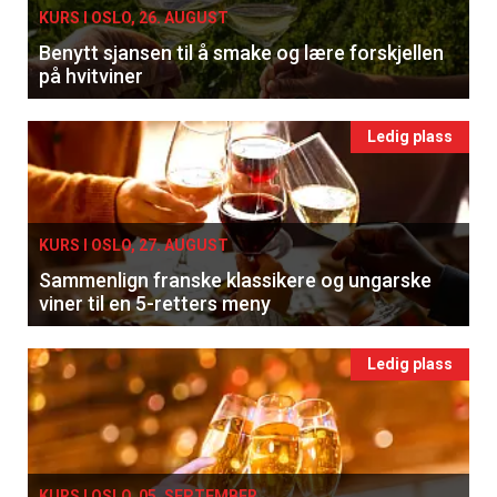
KURS I OSLO, 26. AUGUST
Benytt sjansen til å smake og lære forskjellen
på hvitviner
Ledig plass
KURS I OSLO, 27. AUGUST
Sammenlign franske klassikere og ungarske
viner til en 5-retters meny
Ledig plass
KURS I OSLO, 05. SEPTEMBER