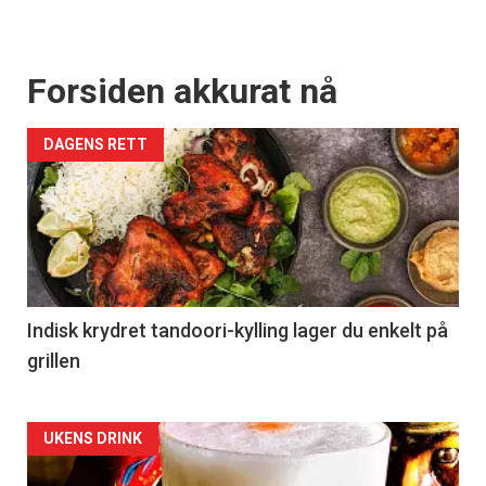
Forsiden akkurat nå
DAGENS RETT
Indisk krydret tandoori-kylling lager du enkelt på
grillen
Forsiden
UKENS DRINK