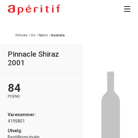
Registrer deg
Pollisten
/
Vin
/
Rødvin
/
Australia
Pinnacle Shiraz
2001
84
POENG
Varenummer:
4195801
Utvalg:
Bestillingsutvalg