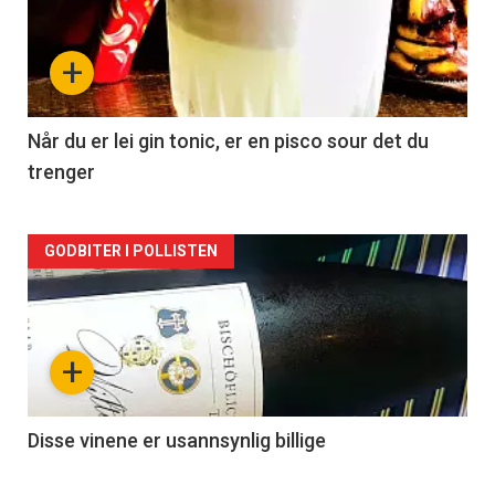
akkurat
nå
+
-
2
Når du er lei gin tonic, er en pisco sour det du
trenger
Forsiden
GODBITER I POLLISTEN
akkurat
nå
+
-
3
Disse vinene er usannsynlig billige